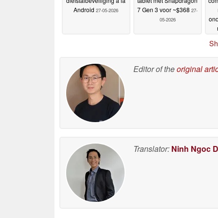
diefstalbeveiliging à la
tablet met Snapdragon
com
Android
7 Gen 3 voor ~$368
27-05-2026
27-
ond
05-2026
Sh
Editor of the
original arti
Translator:
Ninh Ngoc 