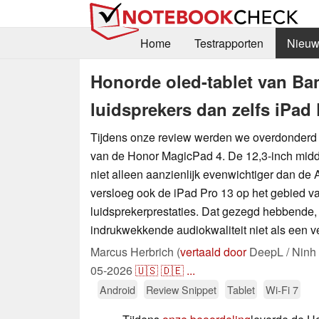
Home
Testrapporten
Nieuw
Honorde oled-tablet van Ban
luidsprekers dan zelfs iPad
Tijdens onze review werden we overdonderd 
van de Honor MagicPad 4. De 12,3-inch midde
niet alleen aanzienlijk evenwichtiger dan de 
versloeg ook de iPad Pro 13 op het gebied v
luidsprekerprestaties. Dat gezegd hebbende,
indrukwekkende audiokwaliteit niet als een v
Marcus Herbrich (
vertaald door
DeepL / Ninh
05-2026
🇺🇸
🇩🇪
...
Android
Review Snippet
Tablet
Wi-Fi 7