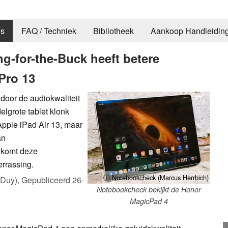
s
FAQ / Techniek
Bibliotheek
Aankoop Handleidin
g-for-the-Buck heeft betere
 Pro 13
door de audiokwaliteit
lgrote tablet klonk
Apple iPad Air 13, maar
an
 komt deze
errassing.
ⓘ Notebookcheck (Marcus Herrbich)
 Duy),
Gepubliceerd
26-
Notebookcheck bekijkt de Honor
MagicPad 4