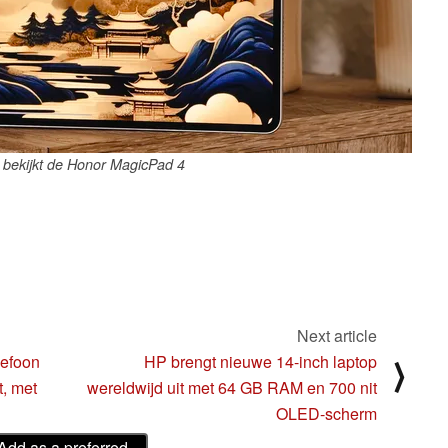
bekijkt de Honor MagicPad 4
Next article
lefoon
HP brengt nieuwe 14-inch laptop
⟩
t, met
wereldwijd uit met 64 GB RAM en 700 nit
OLED-scherm
Add as a preferred