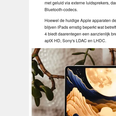
met geluid via externe luidsprekers, d
Bluetooth-codecs.
Hoewel de huidige Apple apparaten d
blijven iPads ernstig beperkt wat betr
4 biedt daarentegen een aanzienlijk 
aptX HD, Sony's LDAC en LHDC.