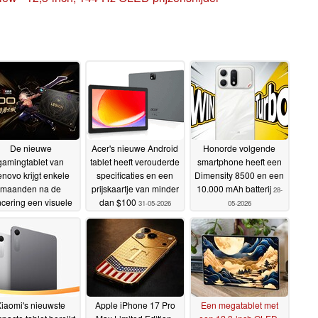
De nieuwe
Acer's nieuwe Android
Honorde volgende
gamingtablet van
tablet heeft verouderde
smartphone heeft een
novo krijgt enkele
specificaties en een
Dimensity 8500 en een
maanden na de
prijskaartje van minder
10.000 mAh batterij
28-
ncering een visuele
dan $100
31-05-2026
05-2026
pfrisbeurt
31-05-2026
iaomi's nieuwste
Apple iPhone 17 Pro
Een megatablet met