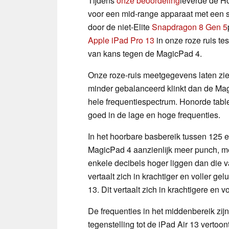
Tijdens
onze beoordeling
leverde de H
voor een mid-range apparaat met een s
door de niet-Elite
Snapdragon 8 Gen 5
Apple iPad Pro 13
in onze roze ruis tes
van kans tegen de MagicPad 4.
Onze roze-ruis meetgegevens laten zie
minder gebalanceerd klinkt dan de Mag
hele frequentiespectrum. Honorde table
goed in de lage en hoge frequenties.
In het hoorbare basbereik tussen 125 e
MagicPad 4 aanzienlijk meer punch, me
enkele decibels hoger liggen dan die v
vertaalt zich in krachtiger en voller gel
13. Dit vertaalt zich in krachtigere en
De frequenties in het middenbereik zijn
tegenstelling tot de iPad Air 13 verto