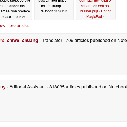
pacte tablet bereikt
Max Limited Edition-
een 12,3-inch OLED-
meer landen als
tellers Trump T1-
scherm en een no-
erdeel van bredere
telefoon
brainer prijs - Honor
26-05-2026
release
MagicPad 4
27-05-2026
beoordeling
25-05-2026
ow more articles
cle
:
Zhiwei Zhuang
- Translator
- 709 articles published on No
Duy
- Editorial Assistant
- 818035 articles published on Notebo