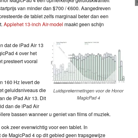
onor MagicPad 4 een opmerkelijke geluidskwaliteit
tartprijs van minder dan $700 / €600. Aangedreven
presteerde de tablet zelfs marginaal beter dan een
t.
Applehet 13-inch Air-model
maakt geen schijn
n dat de iPad Air 13
icPad 4 over het
t presteert vooral
n 160 Hz levert de
t geluidsniveaus die
Luidsprekermetingen voor de Honor
an de iPad Air 13. Dit
MagicPad 4
uid dan de iPad Air
 vollere bassen wanneer u geniet van films of muziek.
 ook zeer evenwichtig voor een tablet. In
ont de MagicPad 4 op dit gebied geen trapsgewijze