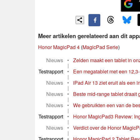
Meer artikelen gerelateerd aan dit app
Honor MagicPad 4
(
MagicPad Serie
)
Nieuws
•
Zelden maakt een tablet in onz
|
Testrapport
•
Een megatablet met een 12,3-i
|
Nieuws
•
iPad Air 13 ziet eruit als een
|
Nieuws
•
Beste mid-range tablet draait g
|
Nieuws
•
We gebruikten een van de bes
|
Testrapport
•
Honor MagicPad3 Review: Inge
|
Nieuws
•
Verdict over de Honor MagicPad
|
Testrapport
•
Honor MagicPad 2 Tablet Revi