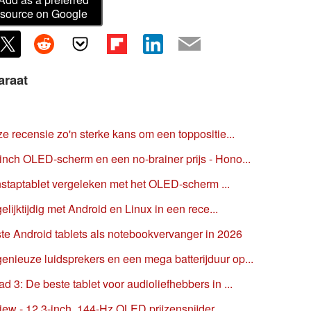
source on Google
araat
e recensie zo'n sterke kans om een toppositie...
nch OLED-scherm en een no-brainer prijs - Hono...
 instaptablet vergeleken met het OLED-scherm ...
elijktijdig met Android en Linux in een rece...
te Android tablets als notebookvervanger in 2026
nieuze luidsprekers en een mega batterijduur op...
 3: De beste tablet voor audioliefhebbers in ...
ew - 12,3-inch, 144-Hz OLED prijzensnijder