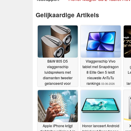
Gelijkaardige Artikels
B&W 805 D5
Vlaggenschip Vivo
vlaggenschip
tablet met Snapdragon
luidsprekers met
8 Elite Gen 5 leidt
Le
diamanten tweeter
nieuwste AnTuTu
gelanceerd voor
rankings
la
03-06-2026
$15.000
o
04-06-2026
Apple iPhone krijgt
Honor lanceert Android
X