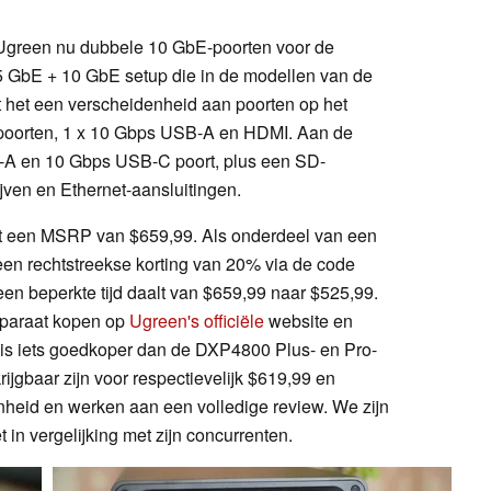
t Ugreen nu dubbele 10 GbE-poorten voor de
5 GbE + 10 GbE setup die in de modellen van de
t het een verscheidenheid aan poorten op het
poorten, 1 x 10 Gbps USB-A en HDMI. Aan de
B-A en 10 Gbps USB-C poort, plus een SD-
ijven en Ethernet-aansluitingen.
een MSRP van $659,99. Als onderdeel van een
 een rechtstreekse korting van 20% via de code
en beperkte tijd daalt van $659,99 naar $525,99.
pparaat kopen op
Ugreen's officiële
website en
l is iets goedkoper dan de DXP4800 Plus- en Pro-
ijgbaar zijn voor respectievelijk $619,99 en
heid en werken aan een volledige review. We zijn
n vergelijking met zijn concurrenten.