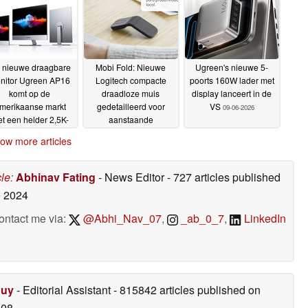
 nieuwe draagbare
Mobi Fold: Nieuwe
Ugreen's nieuwe 5-
nitor Ugreen AP16
Logitech compacte
poorts 160W lader met
komt op de
draadloze muis
display lanceert in de
merikaanse markt
gedetailleerd voor
VS
09-06-2026
t een helder 2,5K-
aanstaande
herm van 165 Hz en
wereldwijde release in
ow more articles
een magnetische
juni 2026
09-06-2026
tandaard
12-06-2026
cle
:
Abhinav Fating
- News Editor
- 727 articles published
 2024
ontact me via:
@Abhi_Nav_07
,
_ab_0_7
,
LinkedIn
Duy
- Editorial Assistant
- 815842 articles published on
008