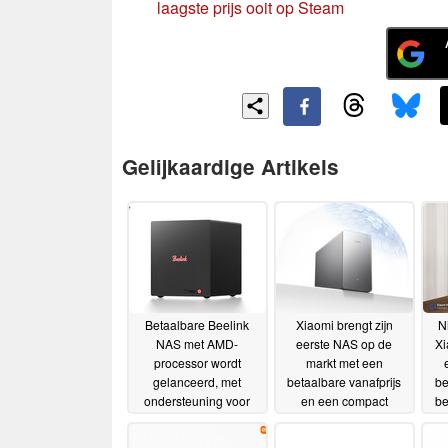
laagste prijs ooit op Steam
Gelijkaardige Artikels
Betaalbare Beelink
Xiaomi brengt zijn
N
NAS met AMD-
eerste NAS op de
Xi
processor wordt
markt met een
gelanceerd, met
betaalbare vanafprijs
be
ondersteuning voor
en een compact
be
136 TB opslagruimte
ontwerp
01-07-2026
02-07-2026