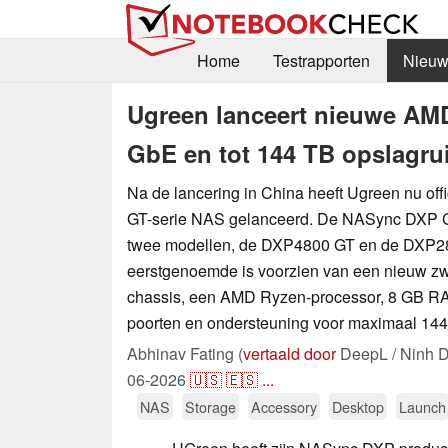
Home
Testrapporten
Nieuw
Ugreen lanceert nieuwe AM
GbE en tot 144 TB opslagru
Na de lancering in China heeft Ugreen nu of
GT-serie NAS gelanceerd. De NASync DXP GT
twee modellen, de DXP4800 GT en de DXP2
eerstgenoemde is voorzien van een nieuw zw
chassis, een AMD Ryzen-processor, 8 GB R
poorten en ondersteuning voor maximaal 144
Abhinav Fating (
vertaald door
DeepL / Ninh D
06-2026
🇺🇸
🇪🇸
...
NAS
Storage
Accessory
Desktop
Launch