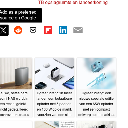
TB opslagruimte en lanceerkorting
Add as a preferred
source on Google
ieuwe, betaalbare
Ugreen brengt in meer
Ugreen brengt een
aomi NAS wordt in
landen een betaalbare
nieuwe speciale editie
een recent gelekt
oplader met 5 poorten
van een 65W-oplader
richt gedetailleerd
en 160 W op de markt,
met een compact
schreven
voorzien van een slim
ontwerp op de markt
28-06-2026
24-
display
26-06-2026
06-2026