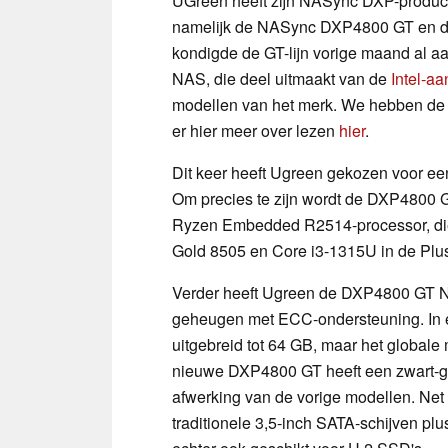
UGreen heeft zijn NASync DXP-product
namelijk de NASync DXP4800 GT en de
kondigde de GT-lijn vorige maand al a
NAS, die deel uitmaakt van de
Intel-a
modellen van het merk. We hebben de 
er hier meer over lezen
hier
.
Dit keer heeft Ugreen gekozen voor ee
Om precies te zijn wordt de DXP4800 
Ryzen Embedded R2514-processor, die m
Gold 8505 en Core i3-1315U in de Plu
Verder heeft Ugreen de DXP4800 GT 
geheugen met ECC-ondersteuning. In
uitgebreid tot 64 GB, maar het global
nieuwe DXP4800 GT heeft een zwart-gou
afwerking van de vorige modellen. Net a
traditionele 3,5-inch SATA-schijven pl