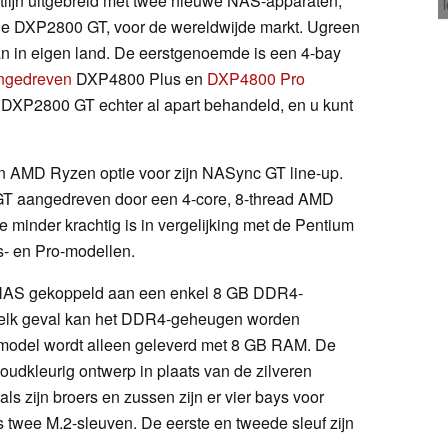
lijn uitgebreid met twee nieuwe NAS-apparaten,
 DXP2800 GT, voor de wereldwijde markt. Ugreen
an in eigen land. De eerstgenoemde is een 4-bay
angedreven
DXP4800 Plus en
DXP4800 Pro
DXP2800 GT echter al apart behandeld, en u kunt
n AMD Ryzen optie voor zijn NASync GT line-up.
GT aangedreven door een 4-core, 8-thread AMD
inder krachtig is in vergelijking met de Pentium
s- en Pro-modellen.
NAS gekoppeld aan een enkel 8 GB DDR4-
 elk geval kan het DDR4-geheugen worden
e model wordt alleen geleverd met 8 GB RAM. De
dkleurig ontwerp in plaats van de zilveren
ls zijn broers en zussen zijn er vier bays voor
us twee M.2-sleuven. De eerste en tweede sleuf zijn