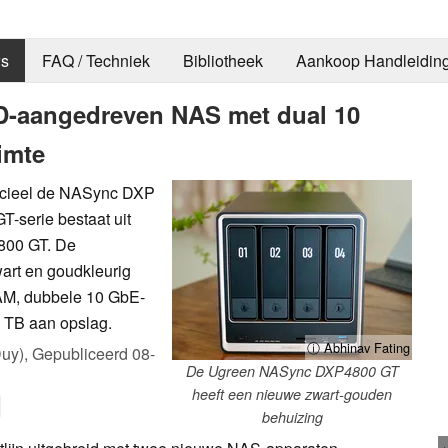
s
FAQ / Techniek
Bibliotheek
Aankoop Handleidin
D-aangedreven NAS met dual 10
imte
ficieel de NASync DXP
-serie bestaat uit
800 GT. De
art en goudkleurig
AM, dubbele 10 GbE-
 TB aan opslag.
ⓘ Abhinav Fating
uy),
Gepubliceerd
08-
De Ugreen NASync DXP4800 GT
heeft een nieuwe zwart-gouden
behuizing