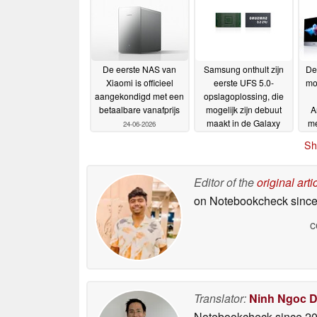
De eerste NAS van
Samsung onthult zijn
De
Xiaomi is officieel
eerste UFS 5.0-
mo
aangekondigd met een
opslagoplossing, die
betaalbare vanafprijs
mogelijk zijn debuut
A
maakt in de Galaxy
me
24-06-2026
S27
sc
23-06-2026
Sh
s
Editor of the
original arti
on Notebookcheck
since
c
Translator:
Ninh Ngoc 
Notebookcheck
since 2