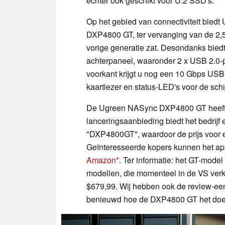
echter ook geschikt voor U.2 SSD's.
Op het gebied van connectiviteit bied
DXP4800 GT, ter vervanging van de 2,
vorige generatie zat. Desondanks bied
achterpaneel, waaronder 2 x USB 2.0-
voorkant krijgt u nog een 10 Gbps US
kaartlezer en status-LED's voor de sch
De Ugreen NASync DXP4800 GT heeft 
lanceringsaanbieding biedt het bedrijf
"DXP4800GT", waardoor de prijs voor e
Geïnteresseerde kopers kunnen het a
Amazon
. Ter informatie: het GT-mode
modellen, die momenteel in de VS verkr
$679,99. Wij hebben ook de review-een
benieuwd hoe de DXP4800 GT het doet i