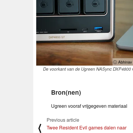
ⓘ Abhinav 
De voorkant van de Ugreen NASync DXP4800
Bron(nen)
Ugreen vooraf vrijgegeven materiaal
Previous article
⟨
Twee Resident Evil games dalen naar