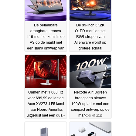
De betaalbare
De 39-inch 5K2K
draagbare Lenovo
OLED-monitor met
L16-monitor komt in de
RGB-strepen van
VS op de markt met
Alienware wordt op
een slank ontwerp van
grotere schaal
7 mm en een
internationaal op de
ingebouwde standaard
markt gebracht, met
sterk uiteenlopende
15-07-2026
prijzen
02-07-2026
Gamen met 1.000 Hz
Nexode Air: Ugreen
voor 699,99 dollar: de
brengt een nieuwe
Acer XV273U F5 komt
100W-oplader met een
naar Noord-Amerika,
compact ontwerp op de
uitgerust met een dual-
markt
01-07-2026
mode 540 Hz QHD-
scherm
01-07-2026