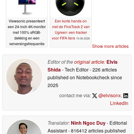
Viewsonic presenteert
Een korte hands-on
een 24-inch 4K-monitor
met de FineTrack 2 van
met 100% sRGB-
Ugreen: een tracker
dekking en een
voor FIFA-fans
15-06-2026
verversingsfrequentie
Show more articles
van 160 Hz
22-06-2026
Editor of the
original article
:
Elvis
Shida
- Tech Editor
- 226 articles
published on Notebookcheck
since
2025
contact me via:
@elvisonx
,
LinkedIn
Translator:
Ninh Ngoc Duy
- Editorial
Assistant
- 816412 articles published