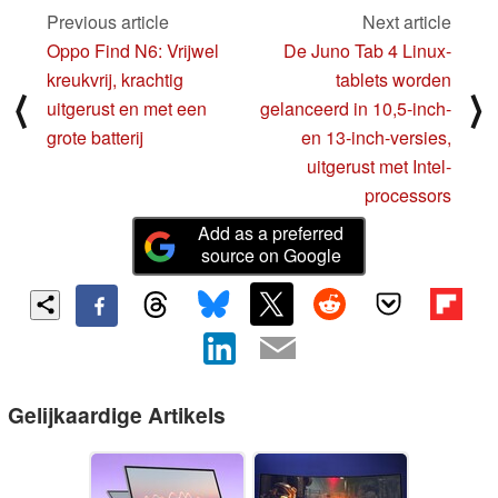
Previous article
Next article
Oppo Find N6: Vrijwel
De Juno Tab 4 Linux-
kreukvrij, krachtig
tablets worden
⟨
⟩
uitgerust en met een
gelanceerd in 10,5-inch-
grote batterij
en 13-inch-versies,
uitgerust met Intel-
processors
Add as a preferred
source on Google
Gelijkaardige Artikels