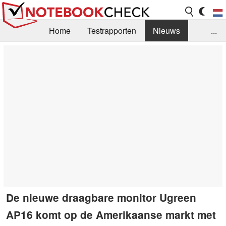
Home
Testrapporten
Nieuws
...
FAQ / Techniek
Bibliotheek
Aankoop Handleiding
Zoek
Contact
De nieuwe draagbare monitor Ugreen
AP16 komt op de Amerikaanse markt met