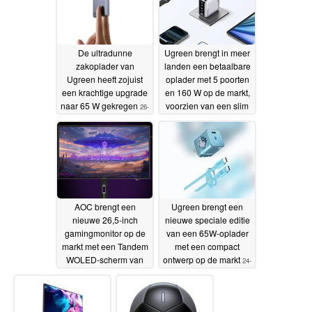
De ultradunne
Ugreen brengt in meer
zakoplader van
landen een betaalbare
Ugreen heeft zojuist
oplader met 5 poorten
een krachtige upgrade
en 160 W op de markt,
naar 65 W gekregen
voorzien van een slim
26-
display
06-2026
26-06-2026
AOC brengt een
Ugreen brengt een
nieuwe 26,5-inch
nieuwe speciale editie
gamingmonitor op de
van een 65W-oplader
markt met een Tandem
met een compact
WOLED-scherm van
ontwerp op de markt
24-
de vierde generatie
25-
06-2026
06-2026