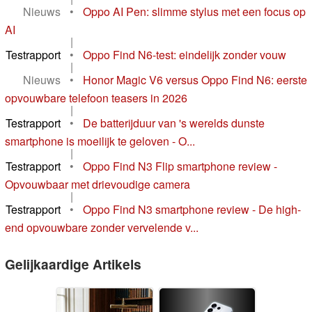
Nieuws
•
Oppo AI Pen: slimme stylus met een focus op
AI
|
Testrapport
•
Oppo Find N6-test: eindelijk zonder vouw
|
Nieuws
•
Honor Magic V6 versus Oppo Find N6: eerste
opvouwbare telefoon teasers in 2026
|
Testrapport
•
De batterijduur van 's werelds dunste
smartphone is moeilijk te geloven - O...
|
Testrapport
•
Oppo Find N3 Flip smartphone review -
Opvouwbaar met drievoudige camera
|
Testrapport
•
Oppo Find N3 smartphone review - De high-
end opvouwbare zonder vervelende v...
Gelijkaardige Artikels