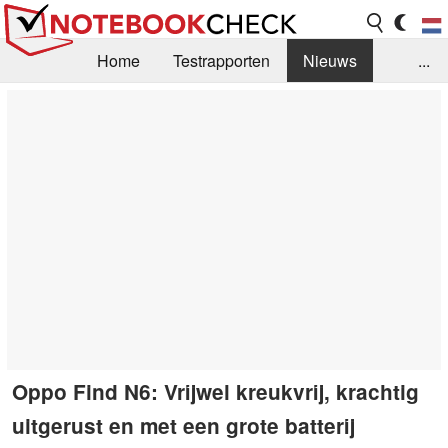
Home
Testrapporten
Nieuws
...
FAQ / Techniek
Bibliotheek
Aankoop Handleiding
Zoek
Contact
Oppo Find N6: Vrijwel kreukvrij, krachtig
uitgerust en met een grote batterij