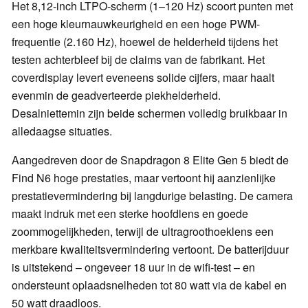
Het 8,12-inch LTPO-scherm (1–120 Hz) scoort punten met
een hoge kleurnauwkeurigheid en een hoge PWM-
frequentie (2.160 Hz), hoewel de helderheid tijdens het
testen achterbleef bij de claims van de fabrikant. Het
coverdisplay levert eveneens solide cijfers, maar haalt
evenmin de geadverteerde piekhelderheid.
Desalniettemin zijn beide schermen volledig bruikbaar in
alledaagse situaties.
Aangedreven door de Snapdragon 8 Elite Gen 5 biedt de
Find N6 hoge prestaties, maar vertoont hij aanzienlijke
prestatievermindering bij langdurige belasting. De camera
maakt indruk met een sterke hoofdlens en goede
zoommogelijkheden, terwijl de ultragroothoeklens een
merkbare kwaliteitsvermindering vertoont. De batterijduur
is uitstekend – ongeveer 18 uur in de wifi-test – en
ondersteunt oplaadsnelheden tot 80 watt via de kabel en
50 watt draadloos.