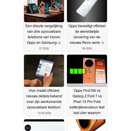
Een directe vergelijking
Oppo bevestigt officieel
van drie opvouwbare
de wereldwijde
telefoons van Honor,
lancering van de
Oppo en Samsung
nieuwe Reno-serie
02-
19-
07-2026
06-2026
Vivo maakt officieel
Oppo Find N6 vs
nieuwe details bekend
Galaxy Z Fold 7 vs
over zijn aankomende
Pixel 10 Pro Fold
opvouwbare telefoon
batterijlevensduur test
laat zien waarom
13-06-2026
silicium-koolstof
batterijen een blijvertje
zijn
19-03-2026