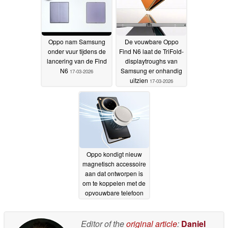
Oppo nam Samsung
De vouwbare Oppo
onder vuur tijdens de
Find N6 laat de TriFold-
lancering van de Find
displaytroughs van
N6
Samsung er onhandig
17-03-2026
uitzien
17-03-2026
Oppo kondigt nieuw
magnetisch accessoire
aan dat ontworpen is
om te koppelen met de
opvouwbare telefoon
Find N6
15-03-2026
Editor of the
original article
:
Daniel