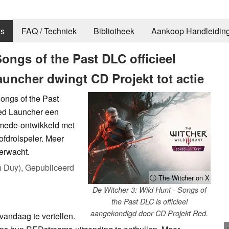
s
FAQ / Techniek
Bibliotheek
Aankoop Handleidin
Songs of the Past DLC officieel
uncher dwingt CD Projekt tot actie
Songs of the Past
Red Launcher een
s mede-ontwikkeld met
ofdrolspeler. Meer
erwacht.
h Duy),
Gepubliceerd
ⓘ The Witcher on X
De Witcher 3: Wild Hunt - Songs of
the Past DLC is officieel
aangekondigd door CD Projekt Red.
vandaag te vertellen.