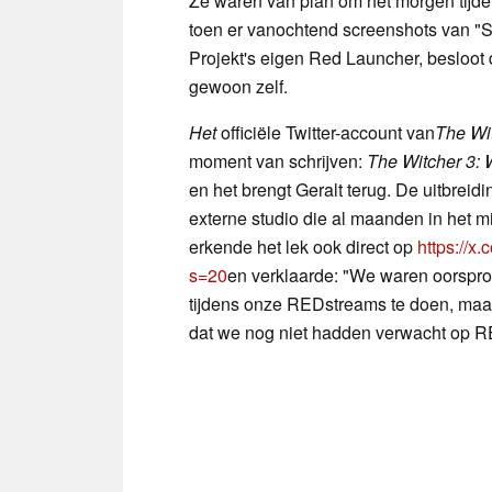
Ze waren van plan om het morgen tijd
toen er vanochtend screenshots van "S
Projekt's eigen Red Launcher, besloot 
gewoon zelf.
Het
officiële Twitter-account van
The Wi
moment van schrijven:
The Witcher 3: 
en het brengt Geralt terug. De uitbrei
externe studio die al maanden in het m
erkende het lek ook direct op
https://
s=20
en verklaarde: "We waren oorspro
tijdens onze REDstreams te doen, maa
dat we nog niet hadden verwacht op R