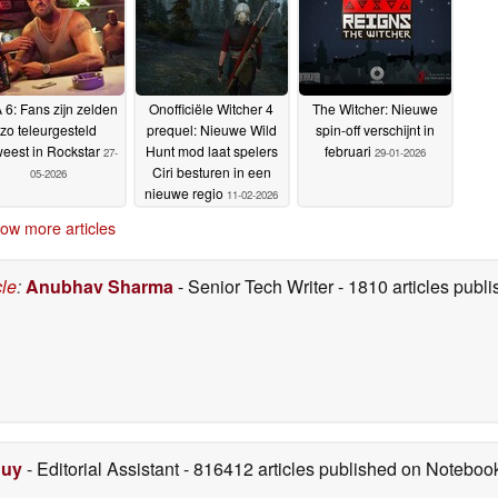
 6: Fans zijn zelden
Onofficiële Witcher 4
The Witcher: Nieuwe
zo teleurgesteld
prequel: Nieuwe Wild
spin-off verschijnt in
eest in Rockstar
Hunt mod laat spelers
februari
27-
29-01-2026
Ciri besturen in een
05-2026
nieuwe regio
11-02-2026
ow more articles
cle
:
Anubhav Sharma
- Senior Tech Writer
- 1810 articles pub
Duy
- Editorial Assistant
- 816412 articles published on Notebo