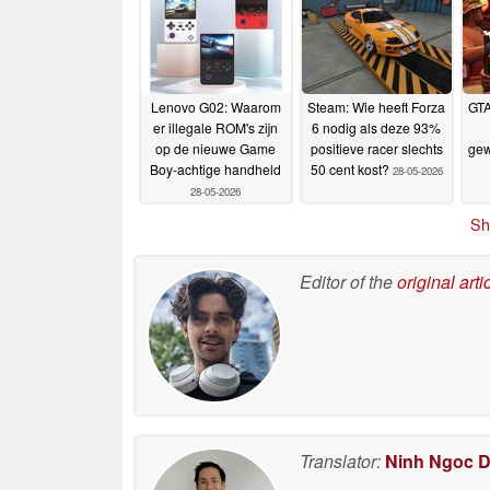
Lenovo G02: Waarom
Steam: Wie heeft Forza
GTA
er illegale ROM's zijn
6 nodig als deze 93%
op de nieuwe Game
positieve racer slechts
gew
Boy-achtige handheld
50 cent kost?
28-05-2026
28-05-2026
Sh
Editor of the
original arti
Translator:
Ninh Ngoc 