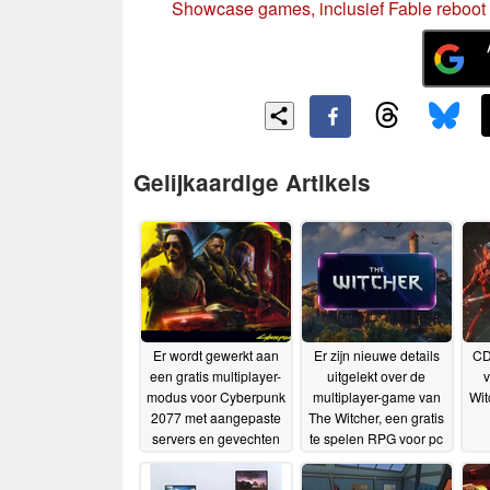
Showcase games, inclusief Fable reboot
Gelijkaardige Artikels
Er wordt gewerkt aan
Er zijn nieuwe details
CD
een gratis multiplayer-
uitgelekt over de
v
modus voor Cyberpunk
multiplayer-game van
Wit
2077 met aangepaste
The Witcher, een gratis
servers en gevechten
te spelen RPG voor pc
met voertuigen
en mobiele apparaten
20-06-
2026
15-06-2026