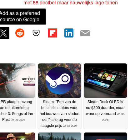
met 88 decibel maar nauwelijks lage tonen
Add as a preferred
source on Google
PR plaagt omvang
Steam: "Een van de
Steam Deck OLED is
an de uitbreiding
beste simulators voor
nu $300 duurder, maar
cher 3: Songs of the
het bouwen van steden
weer op voorraad
28-05-
Past
ooit" is terug voor de
29-05-2026
2026
laagste prijs
28-05-2026