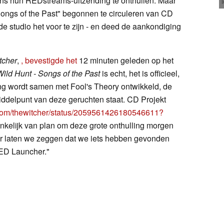
ens hun REDstreams-uitzending te onthullen. Maar
ongs of the Past" begonnen te circuleren van CD
de studio het voor te zijn - en deed de aankondiging
tcher
,
, bevestigde het
12 minuten geleden op het
Wild Hunt - Songs of the Past
is echt, het is officieel,
ding wordt samen met Fool's Theory ontwikkeld, de
iddelpunt van deze geruchten staat. CD Projekt
x.com/thewitcher/status/2059561426180546611?
nkelijk van plan om deze grote onthulling morgen
r laten we zeggen dat we iets hebben gevonden
ED Launcher."