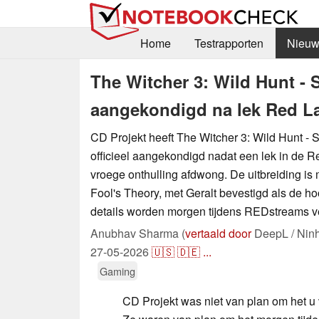
Home
Testrapporten
Nieuw
The Witcher 3: Wild Hunt - 
aangekondigd na lek Red La
CD Projekt heeft The Witcher 3: Wild Hunt - 
officieel aangekondigd nadat een lek in de 
vroege onthulling afdwong. De uitbreiding i
Fool's Theory, met Geralt bevestigd als de ho
details worden morgen tijdens REDstreams v
Anubhav Sharma (
vertaald door
DeepL / Nin
27-05-2026
🇺🇸
🇩🇪
...
Gaming
CD Projekt was niet van plan om het u 