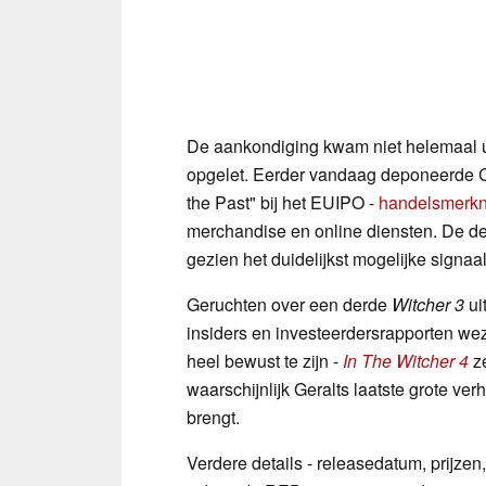
De aankondiging kwam niet helemaal ui
opgelet. Eerder vandaag deponeerde C
the Past" bij het EUIPO -
handelsmerk
merchandise en online diensten. De d
gezien het duidelijkst mogelijke signaa
Geruchten over een derde
Witcher 3
ui
insiders en investeerdersrapporten weze
heel bewust te zijn -
In The Witcher 4
ze
waarschijnlijk Geralts laatste grote ver
brengt.
Verdere details - releasedatum, prijze