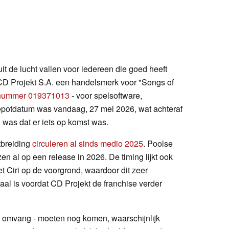
t de lucht vallen voor iedereen die goed heeft
D Projekt S.A. een handelsmerk voor "Songs of
nummer 019371013
- voor spelsoftware,
epotdatum was vandaag, 27 mei 2026, wat achteraf
l was dat er iets op komst was.
tbreiding
circuleren al sinds medio 2025
. Poolse
n al op een release in 2026. De timing lijkt ook
t Ciri op de voorgrond, waardoor dit zeer
haal is voordat CD Projekt de franchise verder
n, omvang - moeten nog komen, waarschijnlijk