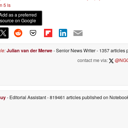
n 5 is
Add as a preferred
source on Google
cle
:
Julian van der Merwe
- Senior News Writer
- 1357 article
contact me via:
@NGC
Duy
- Editorial Assistant
- 819461 articles published on Notebo