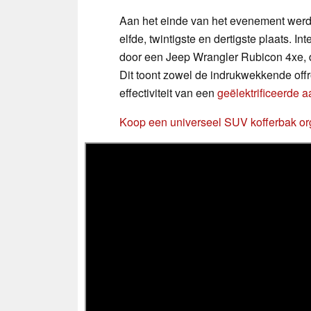
Aan het einde van het evenement wer
elfde, twintigste en dertigste plaats.
door een Jeep Wrangler Rubicon 4xe, d
Dit toont zowel de indrukwekkende off
effectiviteit van een
geëlektrificeerde aa
Koop een universeel SUV kofferbak or