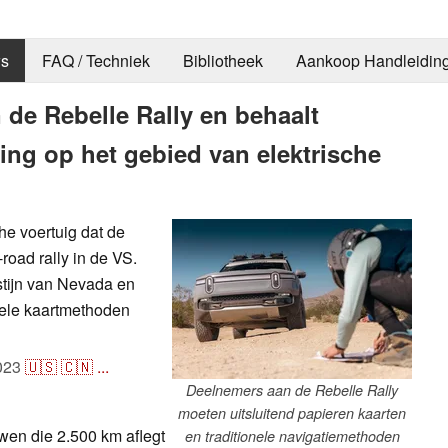
s
FAQ / Techniek
Bibliotheek
Aankoop Handleidin
n de Rebelle Rally en behaalt
ing op het gebied van elektrische
he voertuig dat de
road rally in de VS.
stijn van Nevada en
nele kaartmethoden
023
🇺🇸
🇨🇳
...
Deelnemers aan de Rebelle Rally
moeten uitsluitend papieren kaarten
uwen die 2.500 km aflegt
en traditionele navigatiemethoden