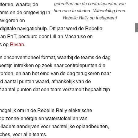
gebruiken om de controlepunten van
fornië, waarbij de
hun race te vinden. (Afbeelding bron:
eams en de omgeving in
Rebelle Rally op Instagram)
navigeren en
igitale navigatiehulp. Dit jaar werd de Rebelle
ian R1T, bestuurd door Lillian Macaruso en
rs op
Rivian
.
n onconventioneel format, waarbij de teams de dag
estijn intrekken op zoek naar controlepunten die
rden, en aan het eind van de dag terugkeren naar
d aantal punten waard, afhankelijk van de
t aantal punten dat een team verzamelt bepaalt zijn
mogelijk om in de Rebelle Rally elektrische
s op zonne-energie en waterstofcellen van
aders aandrijven voor nachtelijke oplaadbeurten,
ches, voor alle teams.