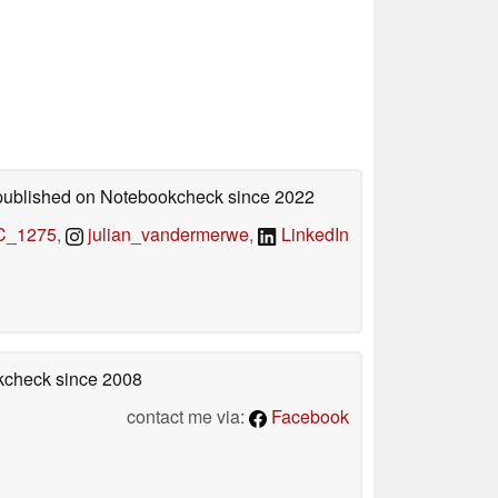
s published on Notebookcheck
since 2022
_1275
,
julian_vandermerwe
,
LinkedIn
okcheck
since 2008
contact me via:
Facebook