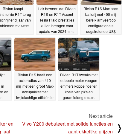
Rivian koopt
Lek beweert dat Rivian
Rivian R1S Max pack
htmerrie R1T terug
R1S en R1T Ascent
batterij met 400-mijl
schrijnend jaar van
Tesla Plaid prestaties
bereik arriveert op
roblemen
zullen brengen voor
configurator als
20-11-2023
update van 2024
oogstrelende US$
18-10-
16.000 optie voor
2023
varianten met dubbele
motor
04-10-2023
jgt
Rivian R1S haalt een
Rivian R1T tweaks met
actieradius van 410
dubbele motor voegen
 in
mijl met een groot Max-
emmers koppel toe ten
en en
accupakket met
koste van pk's en
et
twijfelachtige efficiëntie
garantielengte
02-08-
ate
31-08-2023
2023
-2023
Next article
ker en
Vivo Y200 debuteert met solide functies en
⟩
 laat
aantrekkelijke prijzen