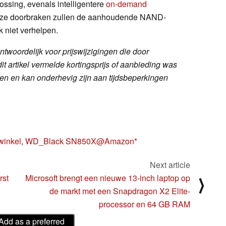
ossing, evenals intelligentere
on-demand
eze doorbraken zullen de aanhoudende NAND-
jk niet verhelpen.
twoordelijk voor prijswijzigingen die door
t artikel vermelde kortingsprijs of aanbieding was
en en kan onderhevig zijn aan tijdsbeperkingen
winkel
,
WD_Black SN850X@Amazon
Next article
rst
Microsoft brengt een nieuwe 13-inch laptop op
⟩
de markt met een Snapdragon X2 Elite-
processor en 64 GB RAM
Add as a preferred