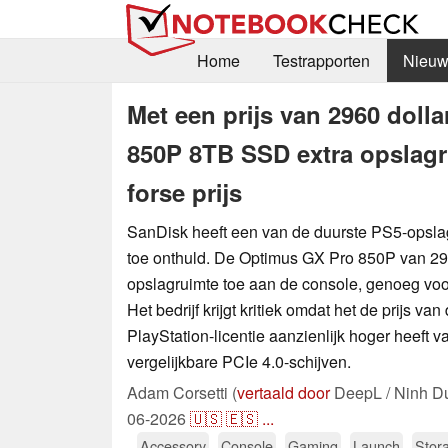
Home
Testrapporten
Nieuw
Met een prijs van 2960 doll
850P 8TB SSD extra opslagr
forse prijs
SanDisk heeft een van de duurste PS5-opslag
toe onthuld. De Optimus GX Pro 850P van 29
opslagruimte toe aan de console, genoeg vo
Het bedrijf krijgt kritiek omdat het de prijs
PlayStation-licentie aanzienlijk hoger heeft v
vergelijkbare PCIe 4.0-schijven.
Adam Corsetti (
vertaald door
DeepL / Ninh D
06-2026
🇺🇸
🇪🇸
...
Accessory
Console
Gaming
Launch
Stor