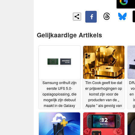
Gelijkaardige Artikels
Samsung onthult zijn
Tim Cook geeft toe dat
DRA
eerste UFS 5.0-
er prijsverhogingen op
vo
opslagoplossing, die
komst zijn voor de
en 
mogelijk zijn debuut
producten van de „
i
maakt in de Galaxy
Apple ” als gevolg van
g
S27
de explosief stijgende
23-06-2026
kosten van
geheugenchips
18-06-
2026