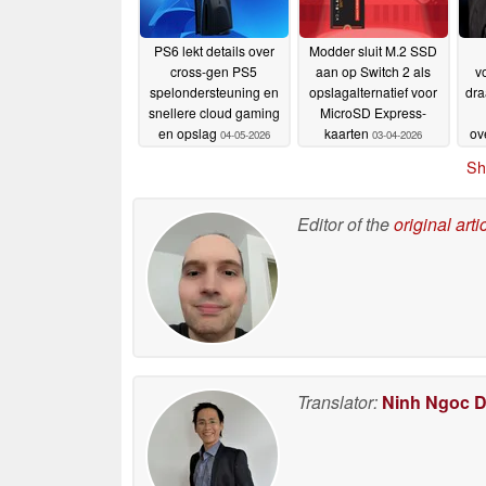
PS6 lekt details over
Modder sluit M.2 SSD
cross-gen PS5
aan op Switch 2 als
v
spelondersteuning en
opslagalternatief voor
dra
snellere cloud gaming
MicroSD Express-
en opslag
kaarten
ov
04-05-2026
03-04-2026
tot
Sh
Editor of the
original arti
Translator:
Ninh Ngoc 