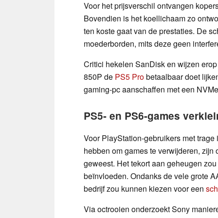
Voor het prijsverschil ontvangen kopers
Bovendien is het koellichaam zo ontwor
ten koste gaat van de prestaties. De sc
moederborden, mits deze geen interfe
Critici hekelen SanDisk en wijzen erop
850P de
PS5 Pro
betaalbaar doet lijke
gaming-pc aanschaffen met een NVMe
PS5- en PS6-games verkle
Voor PlayStation-gebruikers met trage 
hebben om games te verwijderen, zijn 
geweest. Het tekort aan geheugen zo
beïnvloeden. Ondanks de vele grote AA
bedrijf zou kunnen kiezen voor een
sch
Via octrooien onderzoekt Sony maniere