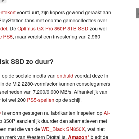
ntekort
voortduurt, zijn kopers gewend geraakt aan
PlayStation-fans met enorme gamecollecties over
del
. De
Optimus GX Pro 850P 8TB SSD
zou wel
de PS5
, maar vereist een investering van 2.960
isk SSD zo duur?
 op de sociale media van
onthuld
voordat deze in
. In de M.2 2280-vormfactor kunnen consolegamers
fsnelheden van 7.200/6.600 MB/s. Afhankelijk van
r tot wel 200
PS5-spellen
op de schijf.
D
is enorm gestegen nu fabrikanten inspelen op
AI-
o 850P aanzienlijk duurder dan alternatieven met
een met die van de
WD_Black SN850X
, wat niet
en merk van Western Digital is.
Amazon
biedt de