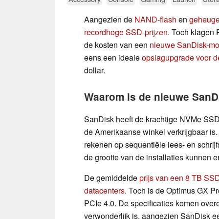
Aangezien de
NAND-flash
en
geheuge
recordhoge SSD-prijzen
. Toch klagen 
de kosten van een
nieuwe SanDisk-mo
eens een ideale
opslagupgrade voor 
dollar.
Waarom is de nieuwe SanD
SanDisk heeft de krachtige NVMe SSD
de Amerikaanse winkel verkrijgbaar is
rekenen op sequentiële lees- en schrij
de grootte van de installaties kunnen e
De gemiddelde
prijs van een 8 TB SS
datacenters
. Toch is de Optimus GX Pr
PCIe 4.0. De specificaties komen over
verwonderlijk is, aangezien SanDisk e