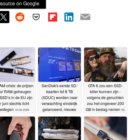
source on Google
M-crisis: de prijzen
SanDisk's eerste SD-
GTA 6 zou een SSD-
or RAM-geheugen
kaarten tot 8 TB
killer kunnen zijn -
SSD’s in de EU zijn
(SDUC) worden naar
volgens de geruchten
n juni slechts licht
verwachting eindelijk
zou het ongeveer 200
estegen
gelanceerd, nieuwe
GB in beslag nemen
16-06-2026
06-
kaartlezers vereist
09-
05-2026
06-2026