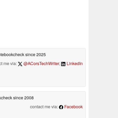
Notebookcheck
since 2025
ct me via:
@ACorsTechWriter
,
LinkedIn
okcheck
since 2008
contact me via:
Facebook