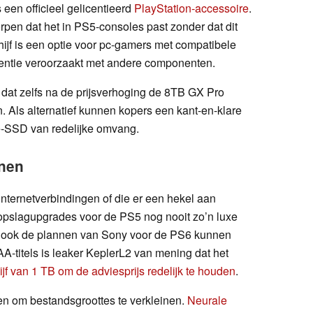
 een officieel gelicentieerd
PlayStation-accessoire
.
pen dat het in PS5-consoles past zonder dat dit
hijf is een optie voor pc-gamers met compatibele
rentie veroorzaakt met andere componenten.
 dat zelfs na de prijsverhoging de 8TB GX Pro
n. Als alternatief kunnen kopers een kant-en-klare
-SSD van redelijke omvang.
inen
internetverbindingen of die er een hekel aan
opslagupgrades voor de PS5 nog nooit zo’n luxe
u ook de plannen van Sony voor de PS6 kunnen
A-titels is leaker KeplerL2 van mening dat het
ijf van 1 TB om de adviesprijs redelijk te houden
.
n om bestandsgroottes te verkleinen.
Neurale