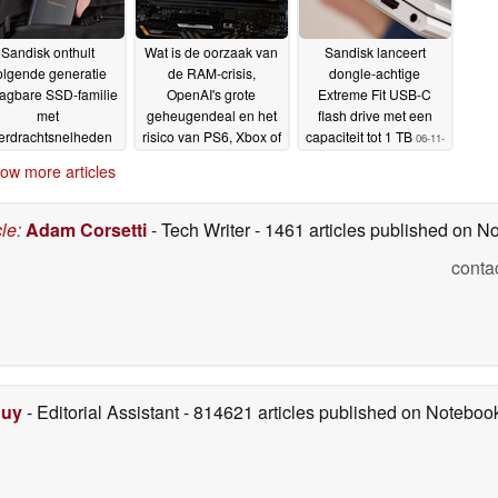
Sandisk onthult
Wat is de oorzaak van
Sandisk lanceert
olgende generatie
de RAM-crisis,
dongle-achtige
agbare SSD-familie
OpenAI's grote
Extreme Fit USB-C
met
geheugendeal en het
flash drive met een
erdrachtsnelheden
risico van PS6, Xbox of
capaciteit tot 1 TB
06-11-
 4.000 MB/s
Nvidia RTX 50 Super
24-02-2026
2025
ow more articles
vertragingen -
voormalig Micron en
SanDisk ingenieur legt
cle
:
Adam Corsetti
- Tech Writer
- 1461 articles published on 
uit
09-12-2025
conta
Duy
- Editorial Assistant
- 814621 articles published on Notebo