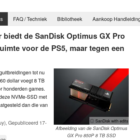
s
FAQ / Techniek
Bibliotheek
Aankoop Handleidin
ar biedt de SanDisk Optimus GX Pro
uimte voor de PS5, maar tegen een
uitbreidingen tot nu
60 dollar voegt 8 TB
or honderden games.
 van deze NVMe-SSD met
astgesteld dan die van
ⓘ SanDisk with edits
uy),
Gepubliceerd
17-
Afbeelding van de SanDisk Optimus
GX Pro 850P 8 TB SSD
age