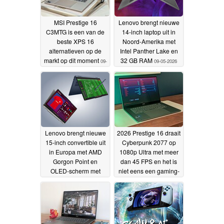
MSI Prestige 16
Lenovo brengt nieuwe
C3MTG is een van de
14-inch laptop uit in
beste XPS 16
Noord-Amerika met
alternatieven op de
Intel Panther Lake en
markt op dit moment
32 GB RAM
09-
09-05-2026
05-2026
Lenovo brengt nieuwe
2026 Prestige 16 draait
15-inch convertible uit
Cyberpunk 2077 op
in Europa met AMD
1080p Ultra met meer
Gorgon Point en
dan 45 FPS en het is
OLED-scherm met
niet eens een gaming-
1.100 nit
laptop
09-05-2026
08-05-2026