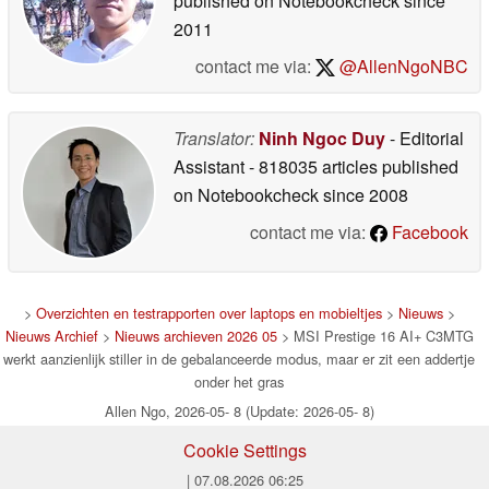
published on Notebookcheck
since
2011
contact me via:
@AllenNgoNBC
Translator:
Ninh Ngoc Duy
- Editorial
Assistant
- 818035 articles published
on Notebookcheck
since 2008
contact me via:
Facebook
>
Overzichten en testrapporten over laptops en mobieltjes
>
Nieuws
>
Nieuws Archief
>
Nieuws archieven 2026 05
> MSI Prestige 16 AI+ C3MTG
werkt aanzienlijk stiller in de gebalanceerde modus, maar er zit een addertje
onder het gras
Allen Ngo, 2026-05- 8 (Update: 2026-05- 8)
Cookie Settings
| 07.08.2026 06:25