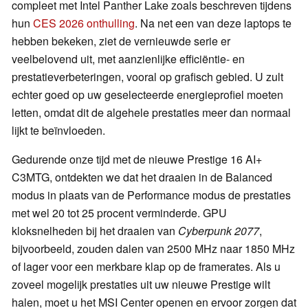
compleet met Intel Panther Lake zoals beschreven tijdens
hun
CES 2026 onthulling
. Na net een van deze laptops te
hebben bekeken, ziet de vernieuwde serie er
veelbelovend uit, met aanzienlijke efficiëntie- en
prestatieverbeteringen, vooral op grafisch gebied. U zult
echter goed op uw geselecteerde energieprofiel moeten
letten, omdat dit de algehele prestaties meer dan normaal
lijkt te beïnvloeden.
Gedurende onze tijd met de nieuwe Prestige 16 AI+
C3MTG, ontdekten we dat het draaien in de Balanced
modus in plaats van de Performance modus de prestaties
met wel 20 tot 25 procent verminderde. GPU
kloksnelheden bij het draaien van
Cyberpunk 2077
,
bijvoorbeeld, zouden dalen van 2500 MHz naar 1850 MHz
of lager voor een merkbare klap op de framerates. Als u
zoveel mogelijk prestaties uit uw nieuwe Prestige wilt
halen, moet u het MSI Center openen en ervoor zorgen dat