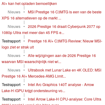
AI+ kan het opladen bemoeilijken
|
Nieuws
•
MSI Prestige 16 C3MTG is een van de beste
XPS 16 alternatieven op de markt ...
|
Nieuws
•
2026 Prestige 16 draait Cyberpunk 2077 op
1080p Ultra met meer dan 45 FPS e...
|
Testrapport
•
Prestige 16 AI+ C3MTG Review: Nieuw MSI-
logo ziet er strak uit
|
Nieuws
•
Alle wijzigingen aan de 2026 Prestige 16
waarvan MSI waarschijnlijk niet wi...
|
Nieuws
•
Ultrabook met Lunar Lake en 4K OLED: MSI
Prestige 16 AI+ Mercedes-AMG Limit...
|
Testrapport
•
Intel Arc Graphics 140T analyse - Arrow
Lake-H iGPU krijgt ondersteuning vo...
|
Testrapport
•
Intel Arrow Lake-H CPU-analyse: Core Ultra