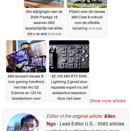
Alle wijzigingen aan de
Prijzen voor de nieuwe
2026 Prestige 16
MSI Claw 8 onthuld
waarvan MSI
voor de officiële
waarschijnlijk niet wilde
lancering
30-04-2026
dat u ze wist
08-05-2026
MSI lanceert nieuwe 8-
$5.100 MSI RTX 5090
inch gaming-handheld
Lightning Z gered door
met Intel Arc G3
reparatie-expert na zelf
Extreme en 120 Hz
soldeerfout waardoor
beeldscherm voor
deze niet meer
Show more articles
€1.599
opstartbaar is
30-04-2026
29-04-2026
Editor of the
original article
:
Allen
Ngo
- Lead Editor U.S.
- 5583 articles