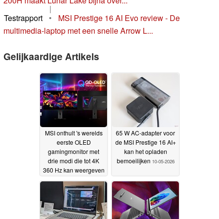
200H maakt Lunar Lake bijna over...
|
Testrapport
•
MSI Prestige 16 AI Evo review - De
multimedia-laptop met een snelle Arrow L...
Gelijkaardige Artikels
MSI onthult 's werelds
65 W AC-adapter voor
eerste OLED
de MSI Prestige 16 AI+
gamingmonitor met
kan het opladen
drie modi die tot 4K
bemoeilijken
10-05-2026
360 Hz kan weergeven
30-05-2026