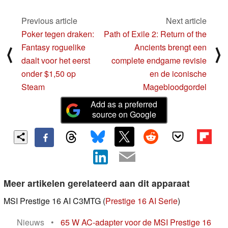
Previous article
Next article
Poker tegen draken:
Path of Exile 2: Return of the
Fantasy roguelike
Ancients brengt een
⟨
⟩
daalt voor het eerst
complete endgame revisie
onder $1,50 op
en de iconische
Steam
Magebloodgordel
Add as a preferred
source on Google
Meer artikelen gerelateerd aan dit apparaat
MSI Prestige 16 AI C3MTG (
Prestige 16 AI Serie
)
Nieuws
•
65 W AC-adapter voor de MSI Prestige 16