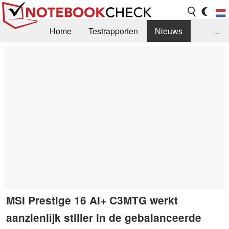
Home
Testrapporten
Nieuws
...
FAQ / Techniek
Bibliotheek
Aankoop Handleiding
Zoek
Contact
MSI Prestige 16 AI+ C3MTG werkt
aanzienlijk stiller in de gebalanceerde