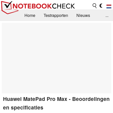
Home
Testrapporten
Nieuws
...
FAQ / Techniek
Bibliotheek
Aankoop Handleiding
Zoek
Contact
Huawei MatePad Pro Max - Beoordelingen
en specificaties