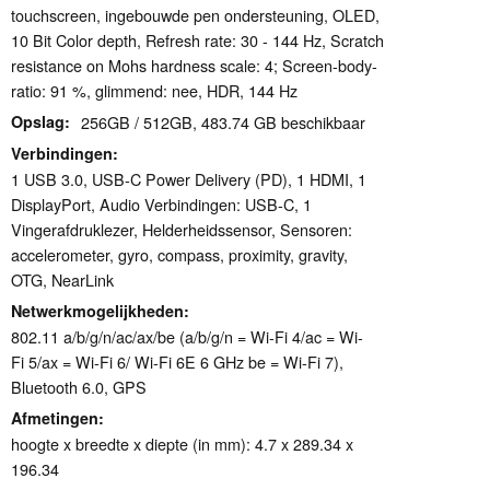
touchscreen, ingebouwde pen ondersteuning, OLED,
10 Bit Color depth, Refresh rate: 30 - 144 Hz, Scratch
resistance on Mohs hardness scale: 4; Screen-body-
ratio: 91 %, glimmend: nee, HDR, 144 Hz
Opslag
256GB / 512GB, 483.74 GB beschikbaar
Verbindingen
1 USB 3.0, USB-C Power Delivery (PD), 1 HDMI, 1
DisplayPort, Audio Verbindingen: USB-C, 1
Vingerafdruklezer, Helderheidssensor, Sensoren:
accelerometer, gyro, compass, proximity, gravity,
OTG, NearLink
Netwerkmogelijkheden
802.11 a/​b/​g/​n/​ac/​ax/​be (a/b/g/n = Wi-Fi 4/ac = Wi-
Fi 5/ax = Wi-Fi 6/ Wi-Fi 6E 6 GHz be = Wi-Fi 7),
Bluetooth 6.0, GPS
Afmetingen
hoogte x breedte x diepte (in mm): 4.7 x 289.34 x
196.34