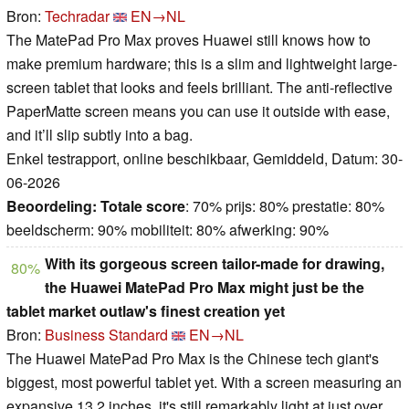
Bron:
Techradar
EN→NL
The MatePad Pro Max proves Huawei still knows how to
make premium hardware; this is a slim and lightweight large-
screen tablet that looks and feels brilliant. The anti-reflective
PaperMatte screen means you can use it outside with ease,
and it’ll slip subtly into a bag.
Enkel testrapport, online beschikbaar, Gemiddeld, Datum: 30-
06-2026
Beoordeling:
Totale score
: 70% prijs: 80% prestatie: 80%
beeldscherm: 90% mobiliteit: 80% afwerking: 90%
With its gorgeous screen tailor-made for drawing,
80%
the Huawei MatePad Pro Max might just be the
tablet market outlaw's finest creation yet
Bron:
Business Standard
EN→NL
The Huawei MatePad Pro Max is the Chinese tech giant's
biggest, most powerful tablet yet. With a screen measuring an
expansive 13.2 inches, it's still remarkably light at just over