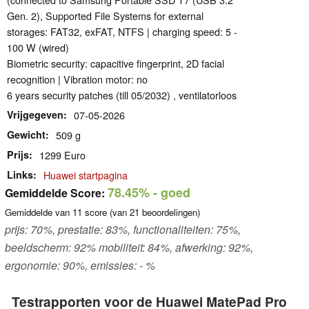
Gen. 2), Supported File Systems for external
storages: FAT32, exFAT, NTFS | charging speed: 5 -
100 W (wired)
Biometric security: capacitive fingerprint, 2D facial
recognition | Vibration motor: no
6 years security patches (till 05/2032) , ventilatorloos
Vrijgegeven
07-05-2026
Gewicht
509 g
Prijs
1299 Euro
Links
Huawei startpagina
78.45%
- goed
Gemiddelde Score:
Gemiddelde van
11
score (van
21
beoordelingen)
prijs: 70%, prestatie: 83%, functionaliteiten: 75%,
beeldscherm: 92% mobiliteit: 84%, afwerking: 92%,
ergonomie: 90%, emissies: - %
Testrapporten voor de Huawei MatePad Pro