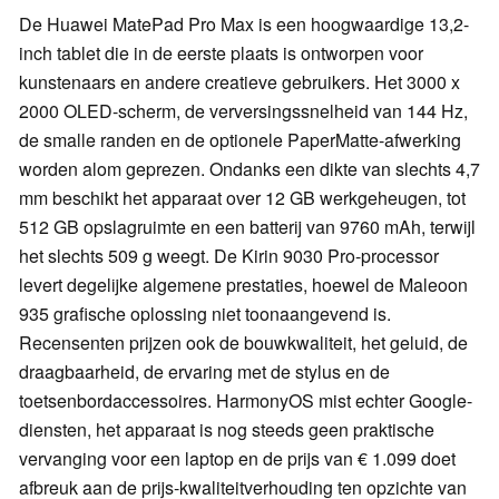
De Huawei MatePad Pro Max is een hoogwaardige 13,2-
inch tablet die in de eerste plaats is ontworpen voor
kunstenaars en andere creatieve gebruikers. Het 3000 x
2000 OLED-scherm, de verversingssnelheid van 144 Hz,
de smalle randen en de optionele PaperMatte-afwerking
worden alom geprezen. Ondanks een dikte van slechts 4,7
mm beschikt het apparaat over 12 GB werkgeheugen, tot
512 GB opslagruimte en een batterij van 9760 mAh, terwijl
het slechts 509 g weegt. De Kirin 9030 Pro-processor
levert degelijke algemene prestaties, hoewel de Maleoon
935 grafische oplossing niet toonaangevend is.
Recensenten prijzen ook de bouwkwaliteit, het geluid, de
draagbaarheid, de ervaring met de stylus en de
toetsenbordaccessoires. HarmonyOS mist echter Google-
diensten, het apparaat is nog steeds geen praktische
vervanging voor een laptop en de prijs van € 1.099 doet
afbreuk aan de prijs-kwaliteitverhouding ten opzichte van