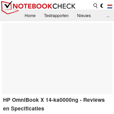
Home
Testrapporten
Nieuws
...
FAQ / Techniek
Bibliotheek
Aankoop Handleiding
Zoek
Contact
HP OmniBook X 14-ka0000ng - Reviews
en Specificaties