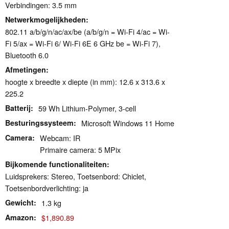
Verbindingen: 3.5 mm
Netwerkmogelijkheden
802.11 a/​b/​g/​n/​ac/​ax/​be (a/b/g/n = Wi-Fi 4/ac = Wi-
Fi 5/ax = Wi-Fi 6/ Wi-Fi 6E 6 GHz be = Wi-Fi 7),
Bluetooth 6.0
Afmetingen
hoogte x breedte x diepte (in mm): 12.6 x 313.6 x
225.2
Batterij
59 Wh Lithium-Polymer, 3-cell
Besturingssysteem
Microsoft Windows 11 Home
Camera
Webcam: IR
Primaire camera: 5 MPix
Bijkomende functionaliteiten
Luidsprekers: Stereo, Toetsenbord: Chiclet,
Toetsenbordverlichting: ja
Gewicht
1.3 kg
Amazon
$1,890.89