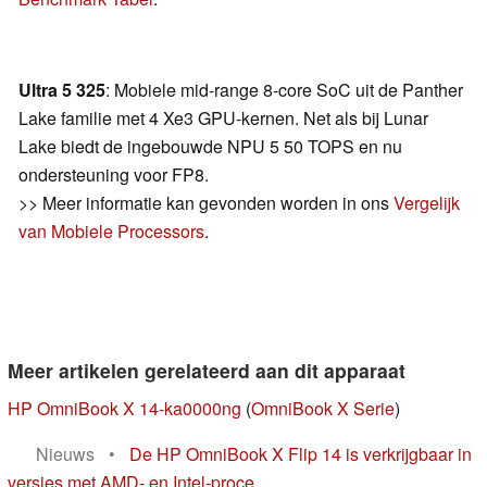
Ultra 5 325
: Mobiele mid-range 8-core SoC uit de Panther
Lake familie met 4 Xe3 GPU-kernen. Net als bij Lunar
Lake biedt de ingebouwde NPU 5 50 TOPS en nu
ondersteuning voor FP8.
>> Meer informatie kan gevonden worden in ons
Vergelijk
van Mobiele Processors
.
Meer artikelen gerelateerd aan dit apparaat
HP OmniBook X 14-ka0000ng
(
OmniBook X Serie
)
Nieuws
•
De HP OmniBook X Flip 14 is verkrijgbaar in
versies met AMD- en Intel-proce...