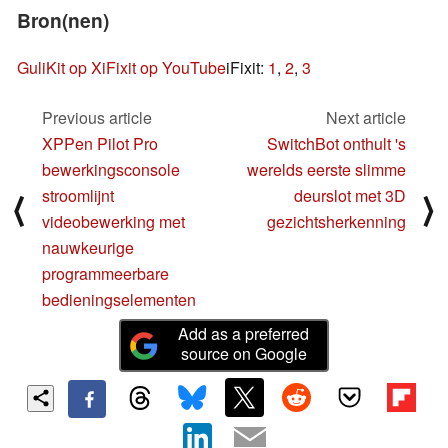
Bron(nen)
GuliKit op X
iFixit op YouTube
iFixit:
1
,
2
,
3
Previous article
Next article
XPPen Pilot Pro
SwitchBot onthult 's
bewerkingsconsole
werelds eerste slimme
stroomlijnt
deurslot met 3D
⟨
⟩
videobewerking met
gezichtsherkenning
nauwkeurige
programmeerbare
bedieningselementen
Add as a preferred
source on Google