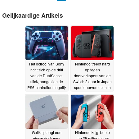
Gelijkaardige Artikels
Het octrooi van Sony
Nintendo treedt hard
richt zich op de drift
op tegen
van de DualSense-
doorverkopers van de
stick, aangezien de
Switch 2 door in Japan
PS6-controller mogelijk
speelduurvereisten in
gebruikmaakt van
te voeren
14-06-2026
TMR-achtige
technologie
23-07-2026
Gulikit plaagt een
Nintendo krijgt boete
nieuw dock voor
van 35 miljoen euro