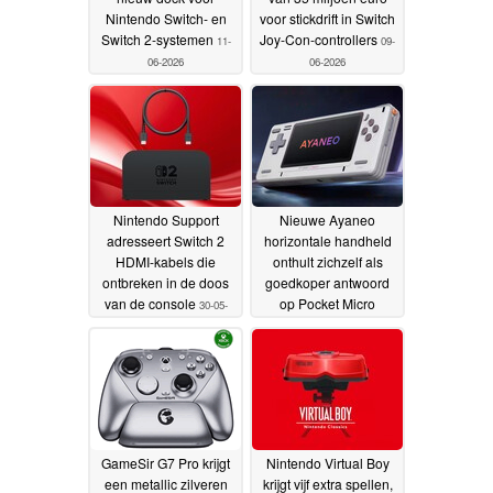
Nintendo Switch- en
voor stickdrift in Switch
Switch 2-systemen
Joy-Con-controllers
11-
09-
06-2026
06-2026
Nintendo Support
Nieuwe Ayaneo
adresseert Switch 2
horizontale handheld
HDMI-kabels die
onthult zichzelf als
ontbreken in de doos
goedkoper antwoord
van de console
op Pocket Micro
30-05-
Classic
2026
20-05-2026
GameSir G7 Pro krijgt
Nintendo Virtual Boy
een metallic zilveren
krijgt vijf extra spellen,