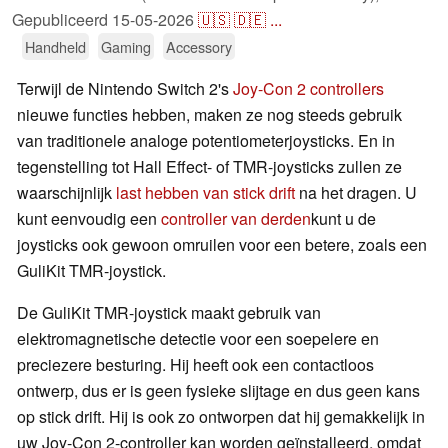
Gepubliceerd
15-05-2026
🇺🇸
🇩🇪
...
Handheld
Gaming
Accessory
Terwijl de Nintendo Switch 2's
Joy-Con 2 controllers
nieuwe functies hebben, maken ze nog steeds gebruik
van traditionele analoge potentiometerjoysticks. En in
tegenstelling tot Hall Effect- of TMR-joysticks zullen ze
waarschijnlijk
last hebben van stick drift
na het dragen. U
kunt eenvoudig een
controller van derden
kunt u de
joysticks ook gewoon omruilen voor een betere, zoals een
GuliKit TMR-joystick.
De GuliKit TMR-joystick maakt gebruik van
elektromagnetische detectie voor een soepelere en
preciezere besturing. Hij heeft ook een contactloos
ontwerp, dus er is geen fysieke slijtage en dus geen kans
op stick drift. Hij is ook zo ontworpen dat hij gemakkelijk in
uw Joy-Con 2-controller kan worden geïnstalleerd, omdat