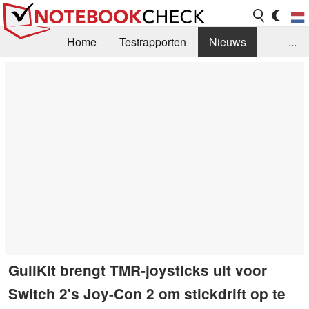
Home
Testrapporten
Nieuws
...
FAQ / Techniek
Bibliotheek
Aankoop Handleiding
Zoek
Contact
GuliKit brengt TMR-joysticks uit voor
Switch 2's Joy-Con 2 om stickdrift op te