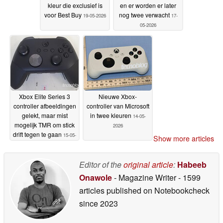
kleur die exclusief is
en er worden er later
voor Best Buy
nog twee verwacht
19-05-2026
17-
05-2026
Xbox Elite Series 3
Nieuwe Xbox-
controller afbeeldingen
controller van Microsoft
gelekt, maar mist
in twee kleuren
14-05-
mogelijk TMR om stick
2026
drift tegen te gaan
15-05-
Show more articles
2026
Editor of the
original article
:
Habeeb
Onawole
- Magazine Writer
- 1599
articles published on Notebookcheck
since 2023