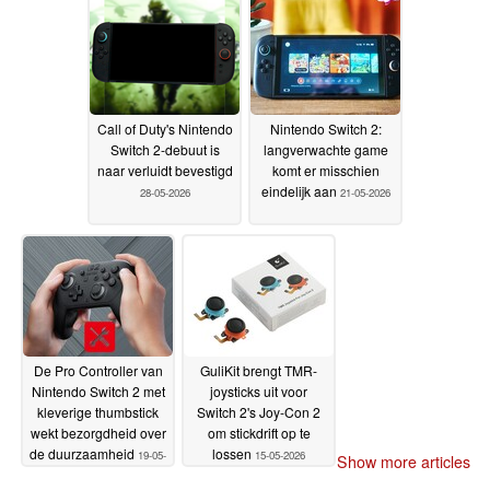
Call of Duty's Nintendo
Nintendo Switch 2:
Switch 2-debuut is
langverwachte game
naar verluidt bevestigd
komt er misschien
eindelijk aan
28-05-2026
21-05-2026
De Pro Controller van
GuliKit brengt TMR-
Nintendo Switch 2 met
joysticks uit voor
kleverige thumbstick
Switch 2's Joy-Con 2
wekt bezorgdheid over
om stickdrift op te
de duurzaamheid
lossen
19-05-
15-05-2026
Show more articles
2026