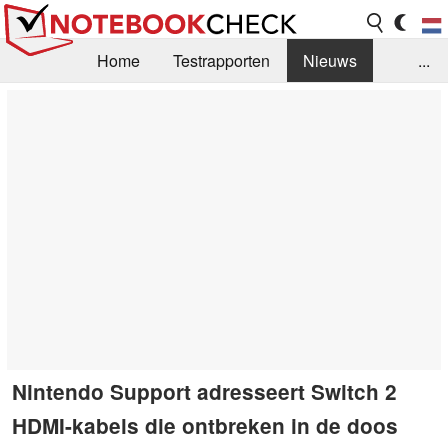
Home
Testrapporten
Nieuws
...
FAQ / Techniek
Bibliotheek
Aankoop Handleiding
Zoek
Contact
Nintendo Support adresseert Switch 2
HDMI-kabels die ontbreken in de doos