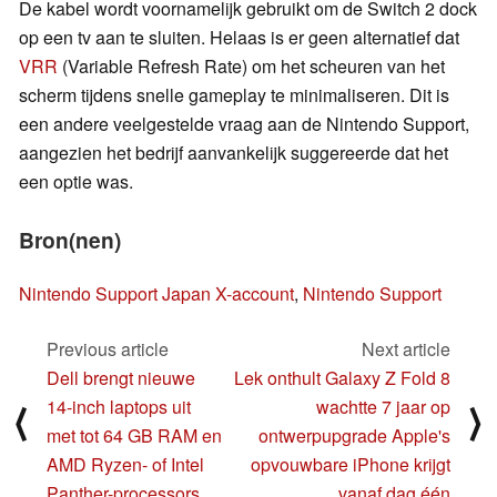
De kabel wordt voornamelijk gebruikt om de Switch 2 dock
op een tv aan te sluiten. Helaas is er geen alternatief dat
VRR
(Variable Refresh Rate) om het scheuren van het
scherm tijdens snelle gameplay te minimaliseren. Dit is
een andere veelgestelde vraag aan de Nintendo Support,
aangezien het bedrijf aanvankelijk suggereerde dat het
een optie was.
Bron(nen)
Nintendo Support Japan X-account
,
Nintendo Support
Previous article
Next article
Dell brengt nieuwe
Lek onthult Galaxy Z Fold 8
14-inch laptops uit
wachtte 7 jaar op
⟨
⟩
met tot 64 GB RAM en
ontwerpupgrade Apple's
AMD Ryzen- of Intel
opvouwbare iPhone krijgt
Panther-processors
vanaf dag één