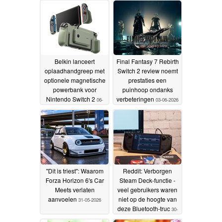
opladen en het
weergeven van
beeldmateriaal
17-07-
2026
Belkin lanceert
Final Fantasy 7 Rebirth
oplaadhandgreep met
Switch 2 review noemt
optionele magnetische
prestaties een
powerbank voor
puinhoop ondanks
Nintendo Switch 2
verbeteringen
06-
03-06-2026
06-2026
"Dit is triest": Waarom
Reddit: Verborgen
Forza Horizon 6's Car
Steam Deck-functie -
Meets verlaten
veel gebruikers waren
aanvoelen
niet op de hoogte van
31-05-2026
deze Bluetooth-truc
30-
05-2026