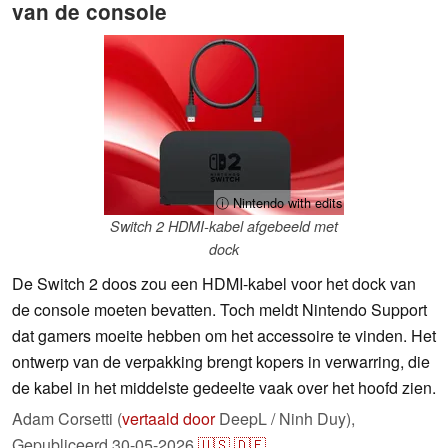
van de console
ⓘ Nintendo with edits
Switch 2 HDMI-kabel afgebeeld met
dock
De Switch 2 doos zou een HDMI-kabel voor het dock van
de console moeten bevatten. Toch meldt Nintendo Support
dat gamers moeite hebben om het accessoire te vinden. Het
ontwerp van de verpakking brengt kopers in verwarring, die
de kabel in het middelste gedeelte vaak over het hoofd zien.
Adam Corsetti (
vertaald door
DeepL / Ninh Duy),
Gepubliceerd
30-05-2026
🇺🇸
🇩🇪
...