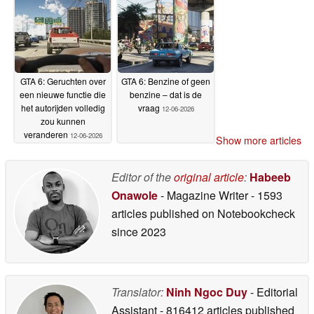
snelheid tot 120 FPS
en presteert daarmee
beter dan de PS4-
versie
28-06-2026
GTA 6: Geruchten over
GTA 6: Benzine of geen
een nieuwe functie die
benzine – dat is de
het autorijden volledig
vraag
12-06-2026
zou kunnen
veranderen
12-06-2026
Show more articles
Editor of the
original article
:
Habeeb
Onawole
- Magazine Writer
- 1593
articles published on Notebookcheck
since 2023
Translator:
Ninh Ngoc Duy
- Editorial
Assistant
- 816412 articles published