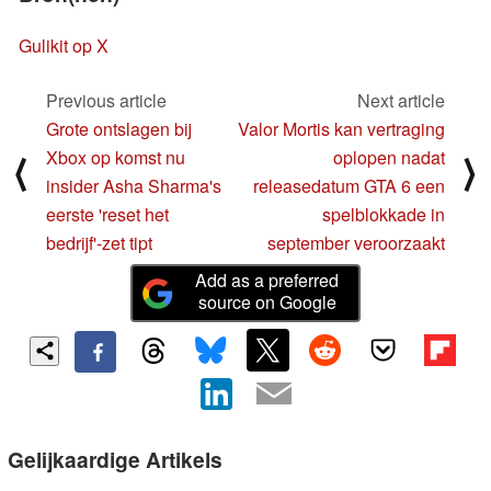
Gulikit op X
Previous article
Next article
Grote ontslagen bij
Valor Mortis kan vertraging
Xbox op komst nu
oplopen nadat
⟨
⟩
insider Asha Sharma's
releasedatum GTA 6 een
eerste 'reset het
spelblokkade in
bedrijf'-zet tipt
september veroorzaakt
Add as a preferred
source on Google
Gelijkaardige Artikels