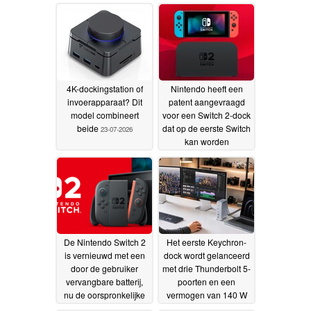
4K-dockingstation of
Nintendo heeft een
invoerapparaat? Dit
patent aangevraagd
model combineert
voor een Switch 2-dock
beide
dat op de eerste Switch
23-07-2026
kan worden
aangesloten voor het
opladen en het
weergeven van
beeldmateriaal
17-07-
2026
De Nintendo Switch 2
Het eerste Keychron-
is vernieuwd met een
dock wordt gelanceerd
door de gebruiker
met drie Thunderbolt 5-
vervangbare batterij,
poorten en een
nu de oorspronkelijke
vermogen van 140 W
Switch-serie in Europa
07-07-2026