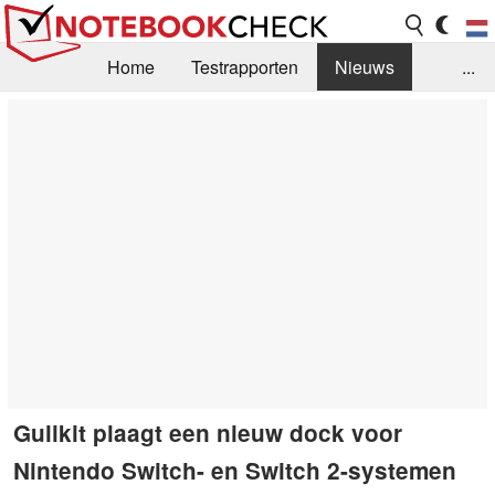
Home
Testrapporten
Nieuws
...
FAQ / Techniek
Bibliotheek
Aankoop Handleiding
Zoek
Contact
Gulikit plaagt een nieuw dock voor
Nintendo Switch- en Switch 2-systemen