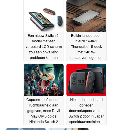
uit de handel wordt
genomen
07-07-2026
Een nieuw Switch 2-
Belkin lanceert een
model met een
nieuw 14-in-1
verbeterd LCD-scherm
Thunderbolt 5-dock
zou een opvallend
met 140 W-
probleem kunnen
oplaadvermogen en
verhelpen
ondersteuning voor
01-07-2026
drie 4K-schermen
28-06-
2026
Capcom heeft er nooit
Nintendo treedt hard
ruchtbaarheid aan
op tegen
gegeven, maar Devil
doorverkopers van de
May Cry 5 op de
Switch 2 door in Japan
Nintendo Switch 2
speelduurvereisten in
draait met een
te voeren
14-06-2026