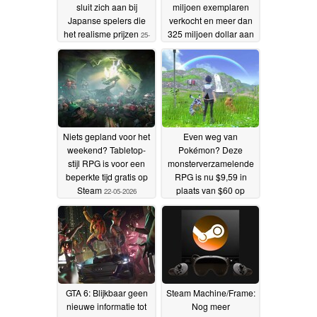
sluit zich aan bij
miljoen exemplaren
Japanse spelers die
verkocht en meer dan
het realisme prijzen
325 miljoen dollar aan
25-
inkomsten
05-2026
gegenereerd
22-05-2026
Niets gepland voor het
Even weg van
weekend? Tabletop-
Pokémon? Deze
stijl RPG is voor een
monsterverzamelende
beperkte tijd gratis op
RPG is nu $9,59 in
Steam
plaats van $60 op
22-05-2026
Steam
22-05-2026
GTA 6: Blijkbaar geen
Steam Machine/Frame:
nieuwe informatie tot
Nog meer