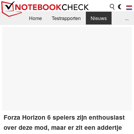
Home
Testrapporten
Nieuws
...
FAQ / Techniek
Bibliotheek
Aankoop Handleiding
Zoek
Contact
Forza Horizon 6 spelers zijn enthousiast
over deze mod, maar er zit een addertje