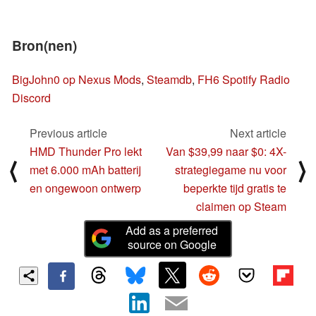
Bron(nen)
BigJohn0 op Nexus Mods
,
Steamdb
,
FH6 Spotify Radio
Discord
Previous article
Next article
HMD Thunder Pro lekt
Van $39,99 naar $0: 4X-
⟨
⟩
met 6.000 mAh batterij
strategiegame nu voor
en ongewoon ontwerp
beperkte tijd gratis te
claimen op Steam
Add as a preferred
source on Google