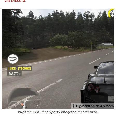
via Discord
.
ⓘ BigJohn0 on Nexus Mods
In-game HUD met Spotify integratie met de mod.