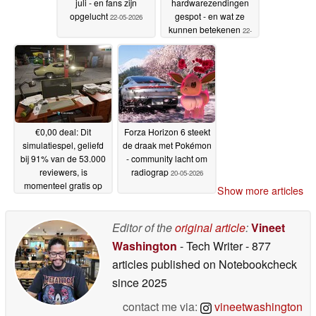
juli - en fans zijn
hardwarezendingen
opgelucht
gespot - en wat ze
22-05-2026
kunnen betekenen
22-
05-2026
€0,00 deal: Dit
Forza Horizon 6 steekt
simulatiespel, geliefd
de draak met Pokémon
bij 91% van de 53.000
- community lacht om
reviewers, is
radiograp
20-05-2026
momenteel gratis op
Show more articles
Steam
22-05-2026
Editor of the
original article
:
Vineet
Washington
- Tech Writer
- 877
articles published on Notebookcheck
since 2025
contact me via:
vineetwashington