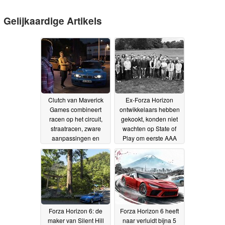
Gelijkaardige Artikels
Clutch van Maverick
Ex-Forza Horizon
Games combineert
ontwikkelaars hebben
racen op het circuit,
gekookt, konden niet
straatracen, zware
wachten op State of
aanpassingen en
Play om eerste AAA
overvallen
project te onthullen
03-06-2026
28-
05-2026
Forza Horizon 6: de
Forza Horizon 6 heeft
maker van Silent Hill
naar verluidt bijna 5