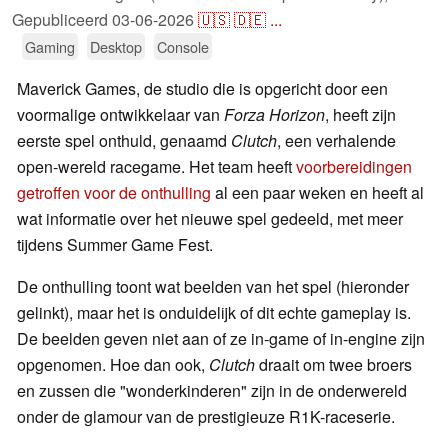
Gepubliceerd
03-06-2026
🇺🇸
🇩🇪
...
Gaming
Desktop
Console
Maverick Games, de studio die is opgericht door een
voormalige ontwikkelaar van
Forza Horizon
, heeft zijn
eerste spel onthuld, genaamd
Clutch
, een verhalende
open-wereld racegame. Het team heeft
voorbereidingen
getroffen voor de onthulling
al een paar weken en heeft al
wat informatie over het nieuwe spel gedeeld, met meer
tijdens Summer Game Fest.
De onthulling toont wat beelden van het spel (hieronder
gelinkt), maar het is onduidelijk of dit echte gameplay is.
De beelden geven niet aan of ze in-game of in-engine zijn
opgenomen. Hoe dan ook,
Clutch
draait om twee broers
en zussen die "wonderkinderen" zijn in de onderwereld
onder de glamour van de prestigieuze R1K-raceserie.