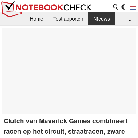
Home
Testrapporten
Nieuws
...
FAQ / Techniek
Bibliotheek
Aankoop Handleiding
Zoek
Contact
Clutch van Maverick Games combineert
racen op het circuit, straatracen, zware