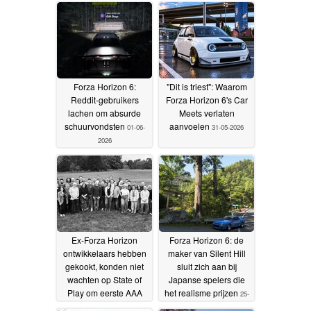
Forza Horizon 6:
"Dit is triest": Waarom
Reddit-gebruikers
Forza Horizon 6's Car
lachen om absurde
Meets verlaten
schuurvondsten
aanvoelen
01-06-
31-05-2026
2026
Ex-Forza Horizon
Forza Horizon 6: de
ontwikkelaars hebben
maker van Silent Hill
gekookt, konden niet
sluit zich aan bij
wachten op State of
Japanse spelers die
Play om eerste AAA
het realisme prijzen
25-
project te onthullen
28-
05-2026