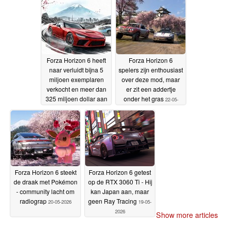
05-2026
Forza Horizon 6 heeft
Forza Horizon 6
naar verluidt bijna 5
spelers zijn enthousiast
miljoen exemplaren
over deze mod, maar
verkocht en meer dan
er zit een addertje
325 miljoen dollar aan
onder het gras
22-05-
inkomsten
2026
gegenereerd
22-05-2026
Forza Horizon 6 steekt
Forza Horizon 6 getest
de draak met Pokémon
op de RTX 3060 Ti - Hij
- community lacht om
kan Japan aan, maar
radiograp
geen Ray Tracing
20-05-2026
19-05-
2026
Show more articles