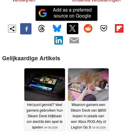
Add as a preferred
source on Google
Gelijkaardige Artikels
Het punt gemist? Veel
Waarom gamers een
gamers gebruiken hun
Steam Deck van $800
Steam Deck blijkbaar
kopen in plaats van
om slechts één spel te
een Xbox ROG Ally of
spelen
Legion Go S
04-06-2026
03-06-2026