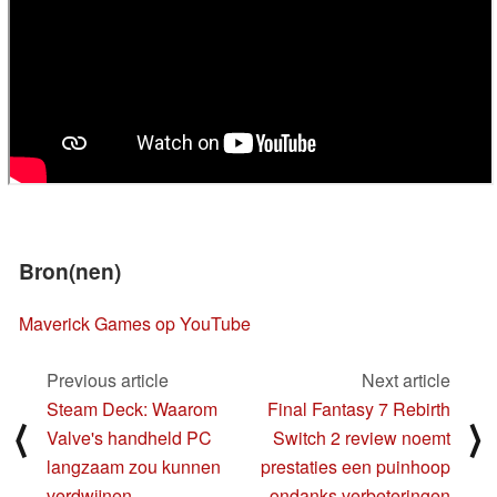
Bron(nen)
Maverick Games op YouTube
Previous article
Next article
Steam Deck: Waarom
Final Fantasy 7 Rebirth
⟨
⟩
Valve's handheld PC
Switch 2 review noemt
langzaam zou kunnen
prestaties een puinhoop
verdwijnen
ondanks verbeteringen