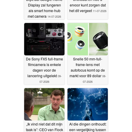
Display zal fungeren
ervoor kunt zorgen dat
als smart home-hub
het dit vergeet
11-07-2026
met camera
14-07-2026
De Sony FX5 full-frame
Snelle 50 mm-full-
filmcamera is enkele
frame-lens met
dagen voor de
autofocus komt op de
lancering uitgelekt
markt voor 89 dollar
09-
08-
07-2026
07-2026
„Ik vind niet dat dit mijn
AI die dingen onthoudt:
taak is”: CEO van Flock
een vergelijking tussen