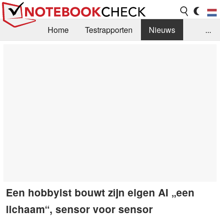
Home
Testrapporten
Nieuws
...
FAQ / Techniek
Bibliotheek
Aankoop Handleiding
Zoek
Contact
Een hobbyist bouwt zijn eigen AI „een
lichaam“, sensor voor sensor