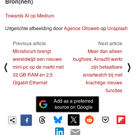
Bron(nen)
Towards AI op Medium
Uitgelichte afbeelding door
Agence Olloweb
op
Unsplash
Previous article
Next article
Minisforum brengt
Meer dan alleen
wereldwijd een nieuwe
bugfixes: Amazfit werkt
⟨
⟩
mini-pc op de markt met
zijn betaalbare
32 GB RAM en 2,5
smartwatch bij met
Gigabit Ethernet
krachtige nieuwe
functies
Add as a preferred
source on Google