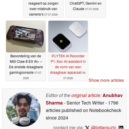
reageert op zorgen
ChatGPT, Gemini en
over misbruik van
Claude
07-07-2026
camera’s
07-07-2026
Beoordeling van de
iFLYTEK AI Recorder
MSI Claw 8 EX AI+ –
P1: Een AI-assistent in
De snelste draagbare
de vorm van een
gamingconsole
draagbaar apparaat
07-07-
06-
2026
07-2026
Show more articles
Editor of the
original article
:
Anubhav
Sharma
- Senior Tech Writer
- 1796
articles published on Notebookcheck
since 2024
contact me via:
@lottamuzic
,