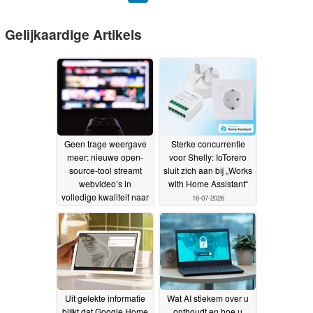
Gelijkaardige Artikels
Geen trage weergave
Sterke concurrentie
meer: nieuwe open-
voor Shelly: IoTorero
source-tool streamt
sluit zich aan bij „Works
webvideo’s in
with Home Assistant“
volledige kwaliteit naar
16-07-2026
smart-tv’s
19-07-2026
Uit gelekte informatie
Wat AI stiekem over u
blijkt dat Google Home
onthoudt en hoe u