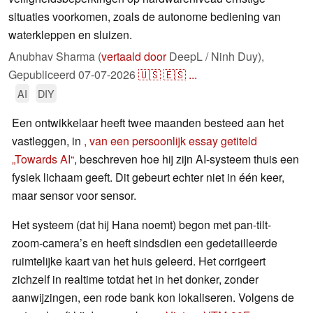
situaties voorkomen, zoals de autonome bediening van
waterkleppen en sluizen.
Anubhav Sharma (
vertaald door
DeepL / Ninh Duy),
Gepubliceerd
07-07-2026
🇺🇸
🇪🇸
...
AI
DIY
Een ontwikkelaar heeft twee maanden besteed aan het
vastleggen, in
, van een persoonlijk essay getiteld
„Towards AI“
, beschreven hoe hij zijn AI-systeem thuis een
fysiek lichaam geeft. Dit gebeurt echter niet in één keer,
maar sensor voor sensor.
Het systeem (dat hij Hana noemt) begon met pan-tilt-
zoom-camera’s en heeft sindsdien een gedetailleerde
ruimtelijke kaart van het huis geleerd. Het corrigeert
zichzelf in realtime totdat het in het donker, zonder
aanwijzingen, een rode bank kon lokaliseren. Volgens de