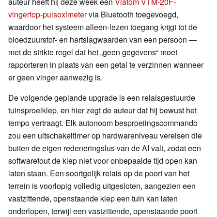
auteur heeft hij deze week een
Viatom VTM-20F-
vingertop-pulsoximeter
via Bluetooth toegevoegd,
waardoor het systeem alleen-lezen toegang krijgt tot de
bloedzuurstof- en hartslagwaarden van een persoon —
met de strikte regel dat het „geen gegevens“ moet
rapporteren in plaats van een getal te verzinnen wanneer
er geen vinger aanwezig is.
De volgende geplande upgrade is een relaisgestuurde
tuinsproeiklep, en hier zegt de auteur dat hij bewust het
tempo vertraagt. Elk autonoom besproeiingscommando
zou een uitschakeltimer op hardwareniveau vereisen die
buiten de eigen redeneringslus van de AI valt, zodat een
softwarefout de klep niet voor onbepaalde tijd open kan
laten staan. Een soortgelijk relais op de poort van het
terrein is voorlopig volledig uitgesloten, aangezien een
vastzittende, openstaande klep een tuin kan laten
onderlopen, terwijl een vastzittende, openstaande poort