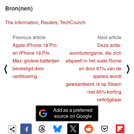
Bron(nen)
The Information
,
Reuters
,
TechCrunch
Previous article
Next article
Apple iPhone 18 Pro
Deze actie-
en iPhone 18 Pro
avonturengame, die zich
Max: grotere batterijen
afspeelt in het oude Rome
⟨
⟩
bevestigd door
en door 87% van de
certificering
spelers wordt
gewaardeerd, is op Steam
met 65% korting
verkrijgbaar
Add as a preferred
source on Google