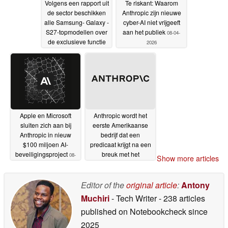
Volgens een rapport uit
Te riskant: Waarom
de sector beschikken
Anthropic zijn nieuwe
alle Samsung- Galaxy -
cyber-AI niet vrijgeeft
S27-topmodellen over
aan het publiek
08-04-
de exclusieve functie
2026
van de Galaxy S26
Ultra
02-07-2026
Apple en Microsoft
Anthropic wordt het
sluiten zich aan bij
eerste Amerikaanse
Anthropic in nieuw
bedrijf dat een
$100 miljoen AI-
predicaat krijgt na een
beveiligingsproject
breuk met het
08-
Show more articles
Pentagon
04-2026
06-03-2026
Editor of the
original article
:
Antony
Muchiri
- Tech Writer
- 238 articles
published on Notebookcheck
since
2025