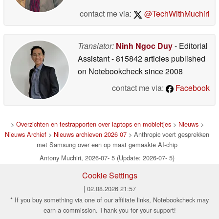
contact me via:
@TechWithMuchiri
Translator:
Ninh Ngoc Duy
- Editorial
Assistant
- 815842 articles published
on Notebookcheck
since 2008
contact me via:
Facebook
>
Overzichten en testrapporten over laptops en mobieltjes
>
Nieuws
>
Nieuws Archief
>
Nieuws archieven 2026 07
> Anthropic voert gesprekken
met Samsung over een op maat gemaakte AI-chip
Antony Muchiri, 2026-07- 5 (Update: 2026-07- 5)
Cookie Settings
| 02.08.2026 21:57
* If you buy something via one of our affiliate links, Notebookcheck may
earn a commission. Thank you for your support!