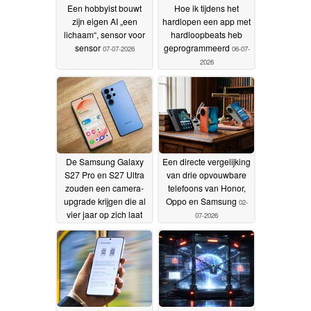
Een hobbyist bouwt
Hoe ik tijdens het
zijn eigen AI „een
hardlopen een app met
lichaam“, sensor voor
hardloopbeats heb
sensor
geprogrammeerd
07-07-2026
06-07-
2026
De Samsung Galaxy
Een directe vergelijking
S27 Pro en S27 Ultra
van drie opvouwbare
zouden een camera-
telefoons van Honor,
upgrade krijgen die al
Oppo en Samsung
02-
vier jaar op zich laat
07-2026
wachten
03-07-2026