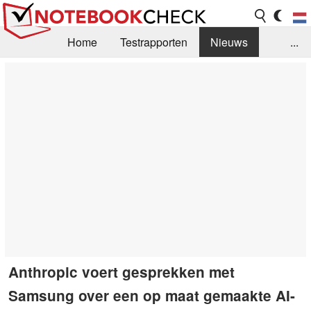
Home
Testrapporten
Nieuws
...
FAQ / Techniek
Bibliotheek
Aankoop Handleiding
Zoek
Contact
Anthropic voert gesprekken met
Samsung over een op maat gemaakte AI-