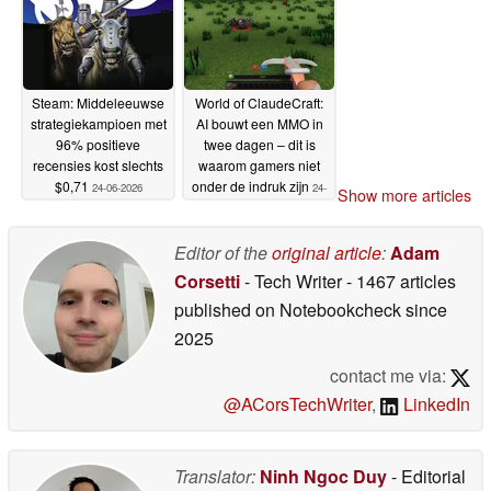
Steam: Middeleeuwse
World of ClaudeCraft:
strategiekampioen met
AI bouwt een MMO in
96% positieve
twee dagen – dit is
recensies kost slechts
waarom gamers niet
$0,71
onder de indruk zijn
24-06-2026
24-
Show more articles
06-2026
Editor of the
original article
:
Adam
Corsetti
- Tech Writer
- 1467 articles
published on Notebookcheck
since
2025
contact me via:
@ACorsTechWriter
,
LinkedIn
Translator:
Ninh Ngoc Duy
- Editorial