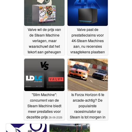
Valve wil de prijs van
Valve past de
de Steam Machine
prestatieclaims voor
verlagen, maar
4K-Steam Machines
waarschuwt dat het
aan, nu recensies
tekort aan geheugen
vraagtekens plaatsen
zal aanhouden
bij de prijs
27-06-
26-06-2026
2026
"Stim Machine":
Is Forza Horizon 6 te
concurrent van de
arcade-achtig? De
Steam Machine biedt
populairste
meer prestaties voor
racesimulator op
dezelfde prijs
Steam is tot morgen in
26-06-2026
de aanbieding voor $5
24-06-2026