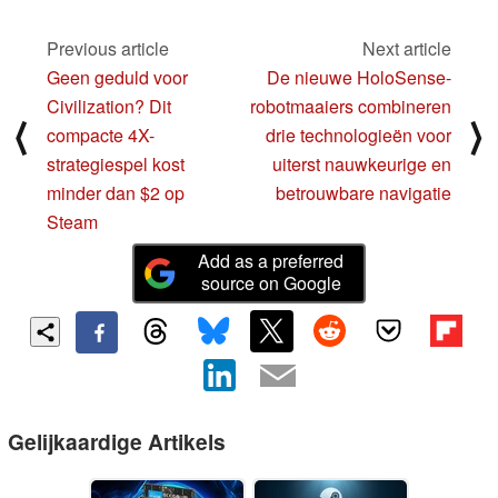
Previous article
Next article
Geen geduld voor
De nieuwe HoloSense-
Civilization? Dit
robotmaaiers combineren
⟨
⟩
compacte 4X-
drie technologieën voor
strategiespel kost
uiterst nauwkeurige en
minder dan $2 op
betrouwbare navigatie
Steam
Add as a preferred
source on Google
Gelijkaardige Artikels