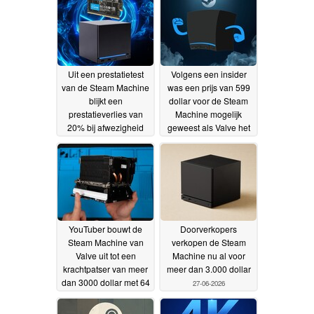
Uit een prestatietest
Volgens een insider
van de Steam Machine
was een prijs van 599
blijkt een
dollar voor de Steam
prestatieverlies van
Machine mogelijk
20% bij afwezigheid
geweest als Valve het
van dual-channel-
tekort aan geheugen
geheugen
had kunnen oplossen
01-07-2026
28-06-2026
YouTuber bouwt de
Doorverkopers
Steam Machine van
verkopen de Steam
Valve uit tot een
Machine nu al voor
krachtpatser van meer
meer dan 3.000 dollar
dan 3000 dollar met 64
27-06-2026
GB RAM en een SSD
van 4 TB
27-06-2026