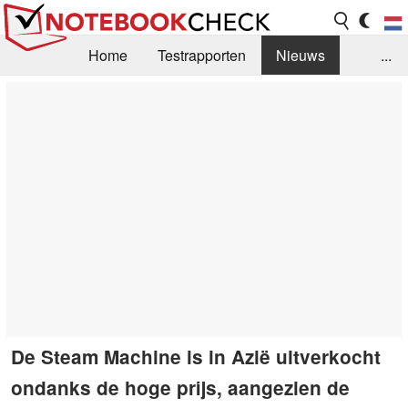
Home
Testrapporten
Nieuws
...
FAQ / Techniek
Bibliotheek
Aankoop Handleiding
Zoek
Contact
De Steam Machine is in Azië uitverkocht
ondanks de hoge prijs, aangezien de