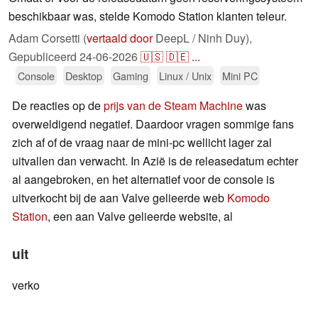
beschikbaar was, stelde Komodo Station klanten teleur.
Adam Corsetti (
vertaald door
DeepL / Ninh Duy),
Gepubliceerd
24-06-2026
🇺🇸
🇩🇪
...
Console
Desktop
Gaming
Linux / Unix
Mini PC
De reacties op de
prijs van de Steam Machine
was
overweldigend negatief. Daardoor vragen sommige fans
zich af of de vraag naar de mini-pc wellicht lager zal
uitvallen dan verwacht. In Azië is de releasedatum echter
al aangebroken, en het alternatief voor de console is
uitverkocht bij de aan Valve gelieerde web
Komodo
Station
, een aan Valve gelieerde website, al
uit
verko