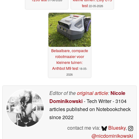
01-06-2026
test
22-05-2026
Betaalbare, compacte
robotmaaier voor
kleinere tuinen:
Anthbot M9 test
18-05-
2026
Editor of the
original article
:
Nicole
Dominikowski
- Tech Writer
- 3104
articles published on Notebookcheck
since 2022
contact me via:
Bluesky
,
@nicdominikowski