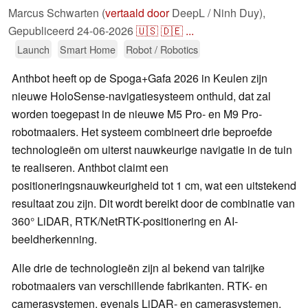
Marcus Schwarten (
vertaald door
DeepL / Ninh Duy),
Gepubliceerd
24-06-2026
🇺🇸
🇩🇪
...
Launch
Smart Home
Robot / Robotics
Anthbot heeft op de Spoga+Gafa 2026 in Keulen zijn
nieuwe HoloSense-navigatiesysteem onthuld, dat zal
worden toegepast in de nieuwe M5 Pro- en M9 Pro-
robotmaaiers. Het systeem combineert drie beproefde
technologieën om uiterst nauwkeurige navigatie in de tuin
te realiseren. Anthbot claimt een
positioneringsnauwkeurigheid tot 1 cm, wat een uitstekend
resultaat zou zijn. Dit wordt bereikt door de combinatie van
360° LiDAR, RTK/NetRTK-positionering en AI-
beeldherkenning.
Alle drie de technologieën zijn al bekend van talrijke
robotmaaiers van verschillende fabrikanten. RTK- en
camerasystemen, evenals LiDAR- en camerasystemen,