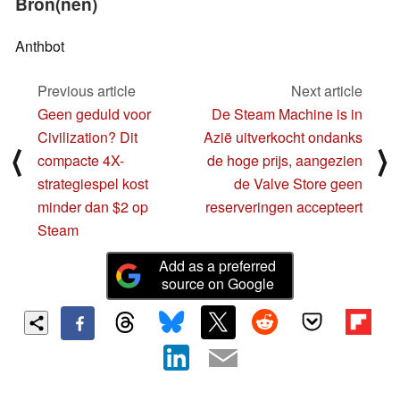
Bron(nen)
Anthbot
Previous article
Next article
Geen geduld voor
De Steam Machine is in
Civilization? Dit
Azië uitverkocht ondanks
⟨
⟩
compacte 4X-
de hoge prijs, aangezien
strategiespel kost
de Valve Store geen
minder dan $2 op
reserveringen accepteert
Steam
Add as a preferred
source on Google