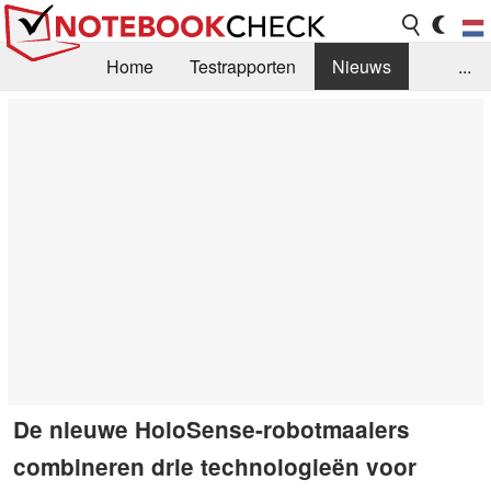
Home
Testrapporten
Nieuws
...
FAQ / Techniek
Bibliotheek
Aankoop Handleiding
Zoek
Contact
De nieuwe HoloSense-robotmaaiers
combineren drie technologieën voor