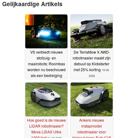
Gelijkaardige Artikels
VS verbiedt nieuwe
De TerraMow X AWD-
stofzuig- en
robotmaaier maakt zijn
maairobots; Roombas
debuut op Kickstarter
worden nu beschouwd
met 25% korting
19-06-
als een bedreiging
2026
voor de nationale
veiligheid
30-07-2026
Hoe goed is de nieuwe
Ankers nieuwe
LiDAR robotmaaier?
instapmodel
Mova LiDAX Ultra
robotmaaier voor
1200 test
kleine tuinen: Eufy C15