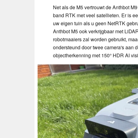
Net als de M5 vertrouwt de Anthbot M9 
band RTK met veel satellieten. Er is 
uw eigen tuin als u geen NetRTK gebruikt
Anthbot M5 ook verkrijgbaar met LiDAR
robotmaaiers zal worden gebruikt, maa
ondersteund door twee camera's aan de 
objectherkenning met 150° HDR AI vis