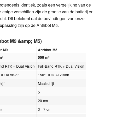
rotendeels identiek, zoals een vergelijking van de
enige verschillen zijn de grootte van de batterij en
cht. Dit betekent dat de bevindingen van onze
epassing zijn op de Anthbot M5.
thbot M9 &amp; M5)
ot M9
Anthbot M5
m²
500 m²
and RTK + Dual Vision
Full-Band RTK + Dual Vision
DR AI vision
150° HDR AI vision
ijf
Maaischijf
5
20 cm
cm
3 - 7 cm