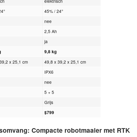
sch
elektrisch
24°
45% / 24°
nee
2,5 Ah
ja
g
9,8 kg
 39,2 x 25,1 cm
49,8 x 39,2 x 25,1 cm
IPX6
nee
5 + 5
Grijs
$799
somvang: Compacte robotmaaier met RTK