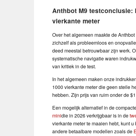
Anthbot M9 testconclusie: 
vierkante meter
Over het algemeen maakte de Anthbot M
zichzelf als probleemloos en onopvalle
deed meestal betrouwbaar zijn werk. O
systematische navigatie waren indrukw
van kritiek in de test.
In het algemeen maken onze indrukken 
1000 vierkante meter die geen steile h
hebben. Zijn prijs van ruim onder de $
Een mogelijk alternatief in de compact
mini
die in 2026 verkrijgbaar is in de
tw
vierkante meter te maaien hebt, kunt u 
andere betaalbare modellen zoals de