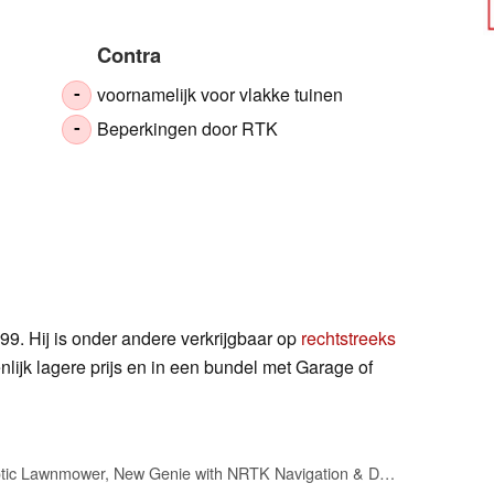
Contra
voornamelijk voor vlakke tuinen
-
Beperkingen door RTK
-
99. Hij is onder andere verkrijgbaar op
rechtstreeks
lijk lagere prijs en in een bundel met Garage of
ANTHBOT M9 Robotic Lawnmower, New Genie with NRTK Navigation & Dual Camera, 1000 m², Cutting Height via App, Automatic Mapping, AI Obstacle Avoidance, Lawn Robot with 45% Incline