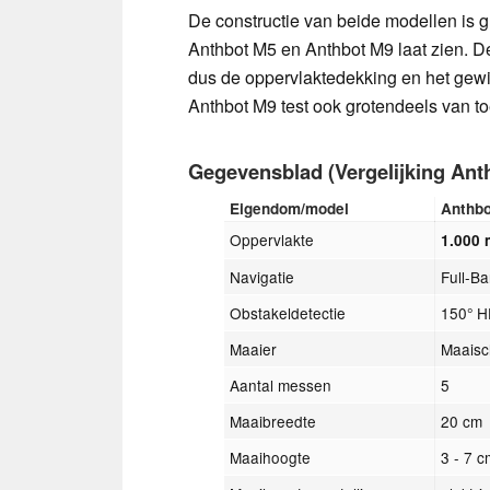
De constructie van beide modellen is g
Anthbot M5 en Anthbot M9 laat zien. De 
dus de oppervlaktedekking en het gewi
Anthbot M9 test ook grotendeels van to
Gegevensblad (Vergelijking An
Eigendom/model
Anthb
Oppervlakte
1.000 
Navigatie
Full-B
Obstakeldetectie
150° H
Maaier
Maaisch
Aantal messen
5
Maaibreedte
20 cm
Maaihoogte
3 - 7 