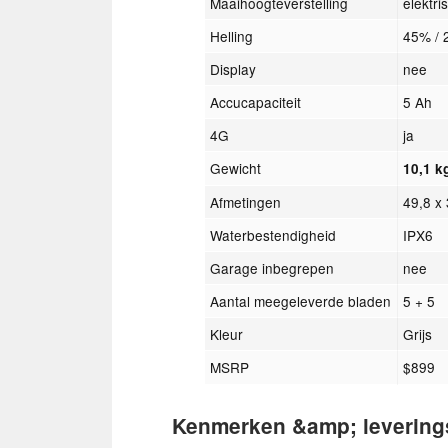
Maaihoogteverstelling
elektri
Helling
45% / 
Display
nee
Accucapaciteit
5 Ah
4G
ja
Gewicht
10,1 k
Afmetingen
49,8 x
Waterbestendigheid
IPX6
Garage inbegrepen
nee
Aantal meegeleverde bladen
5 + 5
Kleur
Grijs
MSRP
$899
Kenmerken &amp; levering