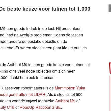
De beste keuze voor tuinen tot 1.000
9 een goede indruk in de test. Hij presenteert
nd, had nauwelijks problemen tijdens de test en
nder andere de obstakeldetectie en de
ekkend. Er waren slechts een paar kleine puntjes
de Anthbot M9 tot een goede keuze voor tuinen tot
elling of te veel hoge objecten om zich heen
1.000 maakt hem ook interessant.
e klasse van robotmaaiers is de
Mammotion Yuka
eede generatie met LiDAR
. Als u slechts tot 500
kiezen voor de vrijwel identieke
Anthbot M5
of
Eufy C15
of
RoboUp Raccoon 2 SE
.