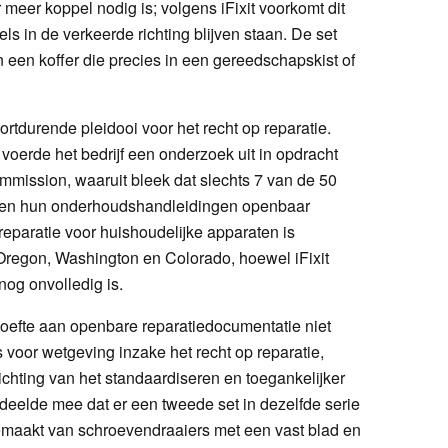
meer koppel nodig is; volgens iFixit voorkomt dit
ls in de verkeerde richting blijven staan. De set
 een koffer die precies in een gereedschapskist of
rtdurende pleidooi voor het recht op reparatie.
erde het bedrijf een onderzoek uit in opdracht
mission, waaruit bleek dat slechts 7 van de 50
aten hun onderhoudshandleidingen openbaar
eparatie voor huishoudelijke apparaten is
regon, Washington en Colorado, hoewel iFixit
nog onvolledig is.
hoefte aan openbare reparatiedocumentatie niet
voor wetgeving inzake het recht op reparatie,
ichting van het standaardiseren en toegankelijker
 deelde mee dat er een tweede set in dezelfde serie
gemaakt van schroevendraaiers met een vast blad en