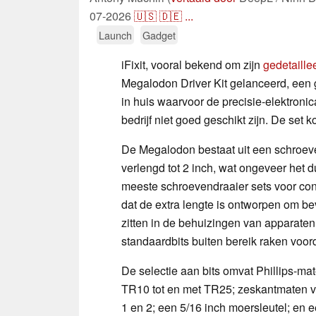
07-2026
🇺🇸
🇩🇪
...
Launch
Gadget
iFixit, vooral bekend om zijn
gedetaill
Megalodon Driver Kit gelanceerd, een 
in huis waarvoor de precisie-elektroni
bedrijf niet goed geschikt zijn. De set k
De Megalodon bestaat uit een schroeve
verlengd tot 2 inch, wat ongeveer het d
meeste schroevendraaier sets voor co
dat de extra lengte is ontworpen om b
zitten in de behuizingen van apparaten
standaardbits buiten bereik raken voor
De selectie aan bits omvat Phillips-ma
TR10 tot en met TR25; zeskantmaten v
1 en 2; een 5/16 inch moersleutel; en e