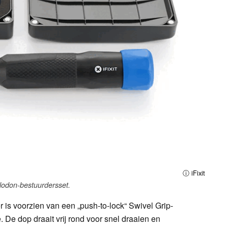
ⓘ iFixit
odon-bestuurdersset.
is voorzien van een „push-to-lock“ Swivel Grip-
 De dop draait vrij rond voor snel draaien en