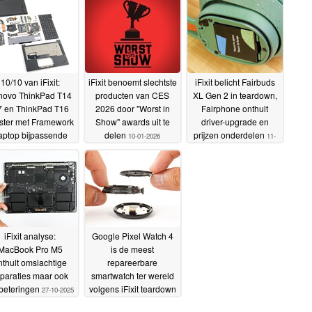
10/10 van iFixit:
iFixit benoemt slechtste
iFixit belicht Fairbuds
novo ThinkPad T14
producten van CES
XL Gen 2 in teardown,
 en ThinkPad T16
2026 door "Worst in
Fairphone onthult
ster met Framework
Show" awards uit te
driver-upgrade en
aptop bijpassende
delen
prijzen onderdelen
10-01-2026
11-
areerbaarheid
11-03-
12-2025
2026
iFixit analyse:
Google Pixel Watch 4
MacBook Pro M5
is de meest
nthult omslachtige
repareerbare
paraties maar ook
smartwatch ter wereld
beteringen
volgens iFixit teardown
27-10-2025
13-10-2025