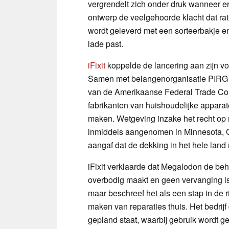
vergrendelt zich onder druk wanneer er 
ontwerp de veelgehoorde klacht dat rate
wordt geleverd met een sorteerbakje en
lade past.
iFixit
koppelde de lancering aan zijn voo
Samen met belangenorganisatie PIRG vo
van de Amerikaanse Federal Trade Com
fabrikanten van huishoudelijke appar
maken. Wetgeving inzake het recht op r
inmiddels aangenomen in Minnesota, O
aangaf dat de dekking in het hele land 
iFixit verklaarde dat Megalodon de be
overbodig maakt en geen vervanging is 
maar beschreef het als een stap in de r
maken van reparaties thuis. Het bedrijf
gepland staat, waarbij gebruik wordt 