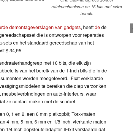
ratelmechanisme en 16 bits met extra
bereik.
eerde demontageverslagen van gadgets
, heeft
de
de
gereedschapsset die is ontworpen voor reparaties
ca-sets en het standaard gereedschap van het
ost $ 34,95.
ndraaierhandgreep met 16 bits, die elk zijn
ubbele is van het bereik van de 1-inch bits die in de
nsumenten worden meegeleverd. iFixit verklaarde
evestigingsmiddelen te bereiken die diep verzonken
, meubelverbindingen en auto-interieurs, waar
dat ze contact maken met de schroef.
ten 0, 1 en 2, een 6 mm platkopbit; Torx-maten
an 4 mm, 5 mm, 6 mm en 1/8 inch; vierkante maten
en 1/4 inch dopsleuteladapter. iFixit verklaarde dat