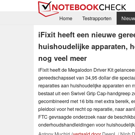
Home
Testrapporten
Nieuw
iFixit heeft een nieuwe ger
huishoudelijke apparaten, h
nog veel meer
iFixit heeft de Megalodon Driver Kit gelancee
gereedschapsset van 34,95 dollar die specia
reparaties aan huishoudelijke apparaten en m
bestaat uit een Swivel Grip Cap-handgreep zo
gecombineerd met 16 bits met extra bereik, en s
pleidooi voor het recht op reparatie, naar aan
FTC gevraagde onderzoek naar de beschikb
onderhoudshandleidingen voor huishoudelijk
Antony Muchiri (
vertaald door
DeepL / Ninh D