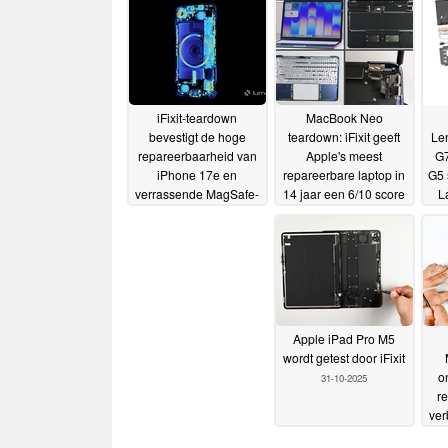
iFixit-teardown
MacBook Neo
bevestigt de hoge
teardown: iFixit geeft
Le
repareerbaarheid van
Apple's meest
G7
iPhone 17e en
repareerbare laptop in
G5 
verrassende MagSafe-
14 jaar een 6/10 score
L
upgrade voor 16e
rep
19-03-
17-03-2026
2026
Apple iPad Pro M5
wordt getest door iFixit
o
31-10-2025
re
ver