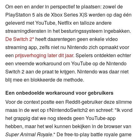
Om een en ander in perspectief te plaatsen: zowel de
PlayStation 5 als de Xbox Series X|S werden op dag één
geleverd met YouTube, Netflix en talloze andere
streamingdiensten in het besturingssysteem ingebakken.
De Switch 2
heeft daarentegen geen enkele video
streaming app, zelfs niet nu Nintendo zich opmaakt voor
een
prijsverhoging later dit jaar
. Spelers ontdekten echter
een vreemde workaround om YouTube op de Nintendo
Switch 2 aan de praat te krijgen. Nintendo was daar niet
blij mee en blokkeerde de methode.
Een onbedoelde workaround voor gebruikers
Voor de context postte een Reddit-gebruiker deze slimme
maas in de wet op r/NintendoSwitch2 en schreef: "Ik vond
het grappig dat we nog steeds geen YouTube-app
hebben, maar het wel kunnen bekijken in de browser van
Super Animal Royale
." De free-to-play battle royale game