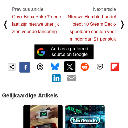
Previous article
Next article
Onyx Boox Poke 7-serie
Nieuwe Humble-bundel
⟨
⟩
laat zijn nieuwe uiterlijk
biedt 10 Steam Deck-
zien voor de lancering
speelbare spellen voor
minder dan $1 per stuk
Add as a preferred
source on Google
Gelijkaardige Artikels