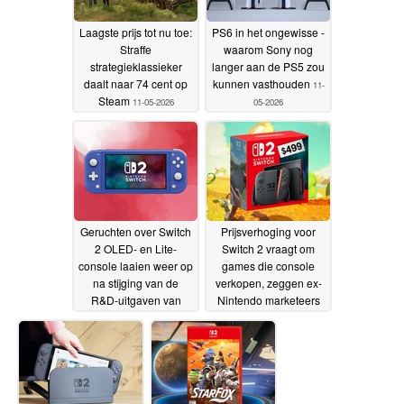
Laagste prijs tot nu toe:
PS6 in het ongewisse -
Straffe
waarom Sony nog
strategieklassieker
langer aan de PS5 zou
daalt naar 74 cent op
kunnen vasthouden
11-
Steam
11-05-2026
05-2026
Geruchten over Switch
Prijsverhoging voor
2 OLED- en Lite-
Switch 2 vraagt om
console laaien weer op
games die console
na stijging van de
verkopen, zeggen ex-
R&D-uitgaven van
Nintendo marketeers
Nintendo
10-05-2026
09-05-2026