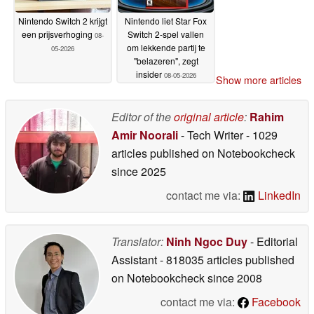
Nintendo Switch 2 krijgt
Nintendo liet Star Fox
een prijsverhoging
Switch 2-spel vallen
08-
om lekkende partij te
05-2026
"belazeren", zegt
insider
08-05-2026
Show more articles
Editor of the
original article
:
Rahim
Amir Noorali
- Tech Writer
- 1029
articles published on Notebookcheck
since 2025
contact me via:
LinkedIn
Translator:
Ninh Ngoc Duy
- Editorial
Assistant
- 818035 articles published
on Notebookcheck
since 2008
contact me via:
Facebook