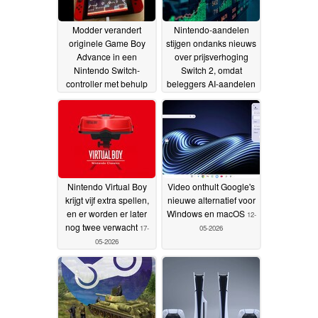
Modder verandert
Nintendo-aandelen
originele Game Boy
stijgen ondanks nieuws
Advance in een
over prijsverhoging
Nintendo Switch-
Switch 2, omdat
controller met behulp
beleggers AI-aandelen
van GBA Link-kabel
roteren
23-
20-05-2026
05-2026
Nintendo Virtual Boy
Video onthult Google's
krijgt vijf extra spellen,
nieuwe alternatief voor
en er worden er later
Windows en macOS
12-
nog twee verwacht
17-
05-2026
05-2026