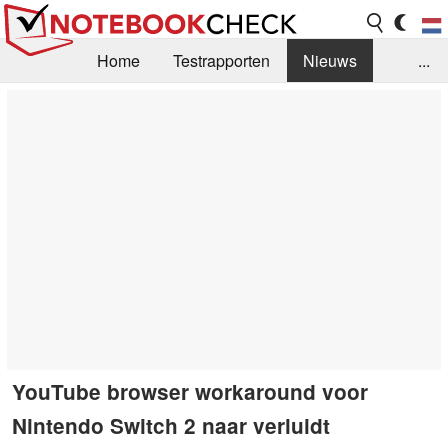
Home
Testrapporten
Nieuws
...
FAQ / Techniek
Bibliotheek
Aankoop Handleiding
Zoek
Contact
YouTube browser workaround voor
Nintendo Switch 2 naar verluidt