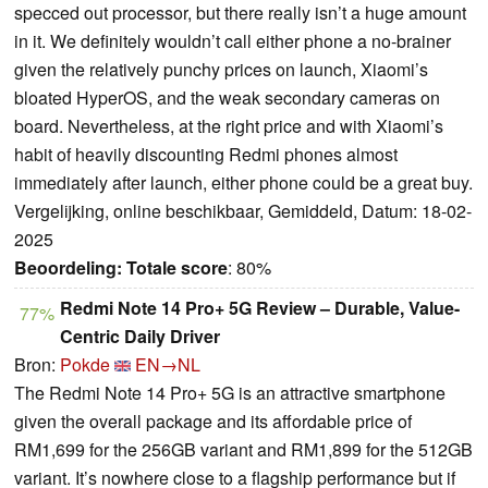
specced out processor, but there really isn’t a huge amount
in it. We definitely wouldn’t call either phone a no-brainer
given the relatively punchy prices on launch, Xiaomi’s
bloated HyperOS, and the weak secondary cameras on
board. Nevertheless, at the right price and with Xiaomi’s
habit of heavily discounting Redmi phones almost
immediately after launch, either phone could be a great buy.
Vergelijking, online beschikbaar, Gemiddeld, Datum: 18-02-
2025
Beoordeling:
Totale score
: 80%
Redmi Note 14 Pro+ 5G Review – Durable, Value-
77%
Centric Daily Driver
Bron:
Pokde
EN→NL
The Redmi Note 14 Pro+ 5G is an attractive smartphone
given the overall package and its affordable price of
RM1,699 for the 256GB variant and RM1,899 for the 512GB
variant. It’s nowhere close to a flagship performance but if