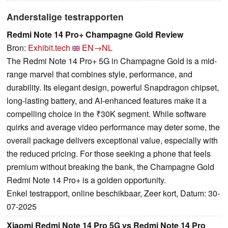
Anderstalige testrapporten
Redmi Note 14 Pro+ Champagne Gold Review
Bron:
Exhibit.tech
EN→NL
The Redmi Note 14 Pro+ 5G in Champagne Gold is a mid-
range marvel that combines style, performance, and
durability. Its elegant design, powerful Snapdragon chipset,
long-lasting battery, and AI-enhanced features make it a
compelling choice in the ₹30K segment. While software
quirks and average video performance may deter some, the
overall package delivers exceptional value, especially with
the reduced pricing. For those seeking a phone that feels
premium without breaking the bank, the Champagne Gold
Redmi Note 14 Pro+ is a golden opportunity.
Enkel testrapport, online beschikbaar, Zeer kort, Datum: 30-
07-2025
Xiaomi Redmi Note 14 Pro 5G vs Redmi Note 14 Pro