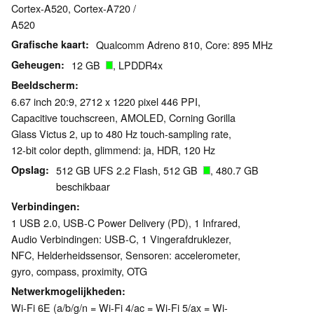
Cortex-A520, Cortex-A720 /
A520
Grafische kaart
Qualcomm Adreno 810, Core: 895 MHz
Geheugen
12 GB
, LPDDR4x
Beeldscherm
6.67 inch 20:9, 2712 x 1220 pixel 446 PPI,
Capacitive touchscreen, AMOLED, Corning Gorilla
Glass Victus 2, up to 480 Hz touch-sampling rate,
12-bit color depth, glimmend: ja, HDR, 120 Hz
Opslag
512 GB UFS 2.2 Flash, 512 GB
, 480.7 GB
beschikbaar
Verbindingen
1 USB 2.0, USB-C Power Delivery (PD), 1 Infrared,
Audio Verbindingen: USB-C, 1 Vingerafdruklezer,
NFC, Helderheidssensor, Sensoren: accelerometer,
gyro, compass, proximity, OTG
Netwerkmogelijkheden
Wi-Fi 6E (a/b/g/n = Wi-Fi 4/ac = Wi-Fi 5/ax = Wi-