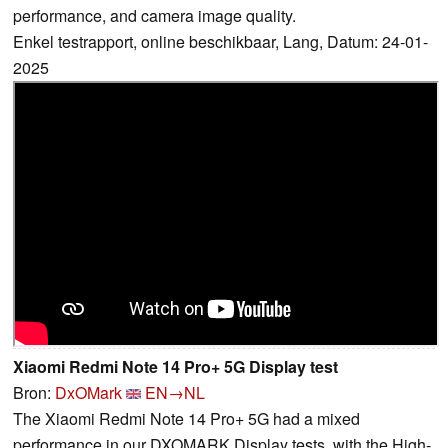
performance, and camera image quality.
Enkel testrapport, online beschikbaar, Lang, Datum: 24-01-
2025
Xiaomi Redmi Note 14 Pro+ 5G Display test
Bron:
DxOMark
EN→NL
The Xiaomi Redmi Note 14 Pro+ 5G had a mixed
performance in our DXOMARK Display tests, with the High-