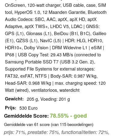
OnScreen, 120-watt charger, USB cable, case, SIM
tool, HyperOS 1.0, 12 Maanden Garantie, Bluetooth
Audio Codecs: SBC, AAC, aptX, apX HD, aptX
Adaptive, aptX TWS+, LHDC V5, LDAC | GNSS:
GPS (L1), Glonass (L1), BeiDou (B1l, B1C), Galileo
(E1), QZSS (L1), NavIC (L5) | HDR: HLG, HDR10,
HDR10+, Dolby Vision | DRM Widevine L1 | eSIM |
IP68 | USB Copy Test: 29.43 MB/s (connected to
Samsung Portable SSD T7 (USB 3.2 Gen. 2),
Supported File Systems for external storages:
FAT32, exFAT, NTFS | Body-SAR: 0.987 W/kg,
Head-SAR: 0.968 W/kg | max. charging speed: 120
Watt (wired), ventilatorloos, waterdicht
Gewicht
205 g, Voeding: 201 g
Prijs
530 Euro
78.55%
- goed
Gemiddelde Score:
Gemiddelde van
61
score (van
115
beoordelingen)
prijs: 71%, prestatie: 75%, functionaliteiten: 72%,