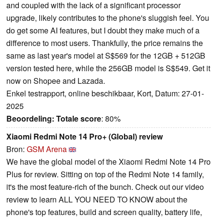
and coupled with the lack of a significant processor
upgrade, likely contributes to the phone's sluggish feel. You
do get some AI features, but I doubt they make much of a
difference to most users. Thankfully, the price remains the
same as last year's model at S$569 for the 12GB + 512GB
version tested here, while the 256GB model is S$549. Get it
now on Shopee and Lazada.
Enkel testrapport, online beschikbaar, Kort, Datum: 27-01-
2025
Beoordeling:
Totale score
: 80%
Xiaomi Redmi Note 14 Pro+ (Global) review
Bron:
GSM Arena
We have the global model of the Xiaomi Redmi Note 14 Pro
Plus for review. Sitting on top of the Redmi Note 14 family,
it's the most feature-rich of the bunch. Check out our video
review to learn ALL YOU NEED TO KNOW about the
phone's top features, build and screen quality, battery life,