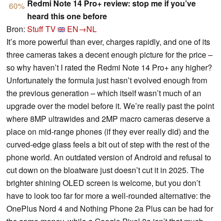
Redmi Note 14 Pro+ review: stop me if you’ve
60%
heard this one before
Bron:
Stuff TV
EN→NL
It’s more powerful than ever, charges rapidly, and one of its
three cameras takes a decent enough picture for the price –
so why haven’t I rated the Redmi Note 14 Pro+ any higher?
Unfortunately the formula just hasn’t evolved enough from
the previous generation – which itself wasn’t much of an
upgrade over the model before it. We’re really past the point
where 8MP ultrawides and 2MP macro cameras deserve a
place on mid-range phones (if they ever really did) and the
curved-edge glass feels a bit out of step with the rest of the
phone world. An outdated version of Android and refusal to
cut down on the bloatware just doesn’t cut it in 2025. The
brighter shining OLED screen is welcome, but you don’t
have to look too far for more a well-rounded alternative: the
OnePlus Nord 4 and Nothing Phone 2a Plus can be had for