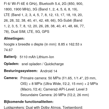
Fi 6/ Wi-Fi 6E 6 GHz), Bluetooth 5.4, 2G (850, 900,
1800, 1900 MHz), 3G (Band 1, 2, 4, 5, 6, 8, 19),
LTE (Band 1, 2, 3, 4, 5, 7, 8, 12, 13, 17, 18, 19, 20,
26, 28, 32, 38, 40, 41, 42, 48, 66), 5G-Sub6 (Band
1, 2, 3, 5, 7, 8, 12, 20, 26, 28, 38, 40, 41, 48, 66, 77,
78), Dual SIM, LTE, 5G, GPS
Afmetingen
hoogte x breedte x diepte (in mm): 8.85 x 162.53 x
74.67
Batterij
5110 mAh Lithium-Ion
Opladen
snel opladen / Quickcharge
Besturingssysteem
Android 14
Camera
Primaire camera: 50 MPix (f/1.65, 1/1.4", 23 mm,
OIS) + 8 MPix (Ultra Wide, f/2.2, 15 mm) + 2 MPix
(Macro, f/2.4); Camera2-API-Level: Level 3
Secundaire Camera: 20 MPix (f/2.2, 26 mm)
Bijkomende functionaliteiten
Luidsprekers: Dual with Dolby Atmos, Toetsenbord: