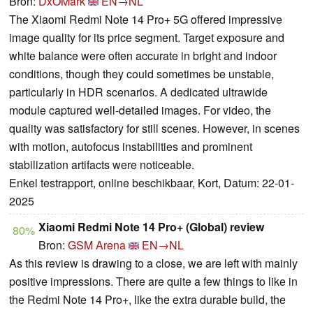
Bron:
DxOMark
EN→NL
The Xiaomi Redmi Note 14 Pro+ 5G offered impressive
image quality for its price segment. Target exposure and
white balance were often accurate in bright and indoor
conditions, though they could sometimes be unstable,
particularly in HDR scenarios. A dedicated ultrawide
module captured well-detailed images. For video, the
quality was satisfactory for still scenes. However, in scenes
with motion, autofocus instabilities and prominent
stabilization artifacts were noticeable.
Enkel testrapport, online beschikbaar, Kort, Datum: 22-01-
2025
Xiaomi Redmi Note 14 Pro+ (Global) review
80%
Bron:
GSM Arena
EN→NL
As this review is drawing to a close, we are left with mainly
positive impressions. There are quite a few things to like in
the Redmi Note 14 Pro+, like the extra durable build, the