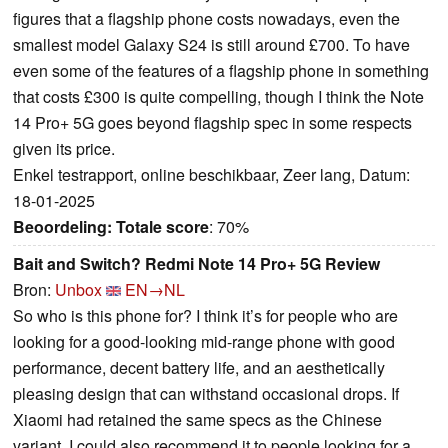
figures that a flagship phone costs nowadays, even the
smallest model Galaxy S24 is still around £700. To have
even some of the features of a flagship phone in something
that costs £300 is quite compelling, though I think the Note
14 Pro+ 5G goes beyond flagship spec in some respects
given its price.
Enkel testrapport, online beschikbaar, Zeer lang, Datum:
18-01-2025
Beoordeling:
Totale score
: 70%
Bait and Switch? Redmi Note 14 Pro+ 5G Review
Bron:
Unbox
EN→NL
So who is this phone for? I think it’s for people who are
looking for a good-looking mid-range phone with good
performance, decent battery life, and an aesthetically
pleasing design that can withstand occasional drops. If
Xiaomi had retained the same specs as the Chinese
variant, I could also recommend it to people looking for a