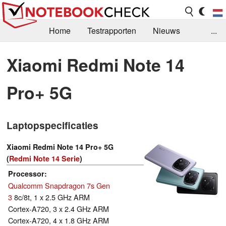
Home
Testrapporten
Nieuws
...
FAQ / Techniek
Bibliotheek
Xiaomi Redmi Note 14
Aankoop Handleiding
Zoek
Contact
Pro+ 5G
Laptopspecificaties
Xiaomi Redmi Note 14 Pro+ 5G
(
Redmi Note 14 Serie
)
Processor
Qualcomm Snapdragon 7s Gen
3
8c/8t, 1 x 2.5 GHz ARM
Cortex-A720, 3 x 2.4 GHz ARM
Cortex-A720, 4 x 1.8 GHz ARM