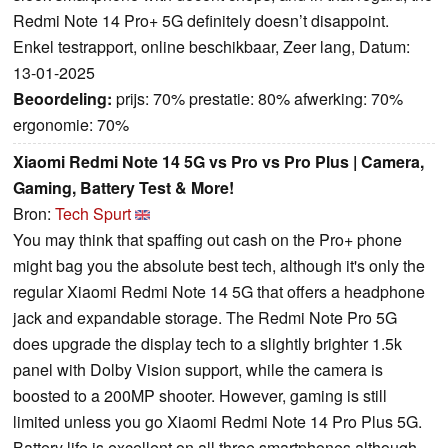
Redmi Note 14 Pro+ 5G definitely doesn’t disappoint.
Enkel testrapport, online beschikbaar, Zeer lang, Datum:
13-01-2025
Beoordeling:
prijs: 70% prestatie: 80% afwerking: 70%
ergonomie: 70%
Xiaomi Redmi Note 14 5G vs Pro vs Pro Plus | Camera,
Gaming, Battery Test & More!
Bron:
Tech Spurt
You may think that spaffing out cash on the Pro+ phone
might bag you the absolute best tech, although it's only the
regular Xiaomi Redmi Note 14 5G that offers a headphone
jack and expandable storage. The Redmi Note Pro 5G
does upgrade the display tech to a slightly brighter 1.5k
panel with Dolby Vision support, while the camera is
boosted to a 200MP shooter. However, gaming is still
limited unless you go Xiaomi Redmi Note 14 Pro Plus 5G.
Battery life is excellent on all three smartphones although