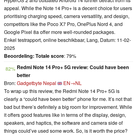
HyperOS 2 and outdated Android 14 further detract from its
appeal. While the Note 14 Pro+ is a decent choice for users
prioritising charging speed, camera versatility, and design,
competitors like the Poco X7 Pro, OnePlus Nord 4, and
Google Pixel 8a offer more well-rounded packages.
Enkel testrapport, online beschikbaar, Lang, Datum: 11-02-
2025
Beoordeling:
Totale score
: 79%
Redmi Note 14 Pro+ 5G review: Could have been
82%
better
Bron:
Gadgetbyte Nepal
EN→NL
To wrap up this review, the Redmi Note 14 Pro+ 5G is
clearly a “could have been better” phone for me. It’s not that
bad but there’s definitely a big room for improvement. While
it offers good features like in terms of the display, design,
speakers, and haptics, the software and camera side of
things could’ve used some work. So, is it worth the price?