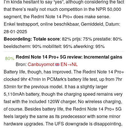
I’m kinda hesitant to say “yes”, although considering the fact
that there’s really not much competition in the NPR 50,000
segment, the Redmi Note 14 Pro+ does make sense.
Enkel testrapport, online beschikbaar, Gemiddeld, Datum:
28-01-2025
Beoordeling:
Totale score
: 82% prijs: 75% prestatie: 80%
beeldscherm: 90% mobiliteit: 95% afwerking: 95%
Redmi Note 14 Pro+ 5G review: Incremental gains
80%
Bron:
Canbuyornot
EN→NL
Battery life, though, has improved. The Redmi Note 14 Pro+
clocked 9hr 47min in PCMark's battery life test, up from 7hr
53min for the previous model. It has a slightly larger
5,110mAh battery, though the charging speed remains very
fast with the included 120W charger. No wireless charging,
of course. Besides battery life, the Redmi Note 14 Pro+ 5G
feels largely the same as its predecessor with some minor
hardware upgrades. The UFS downgrade is disappointing,