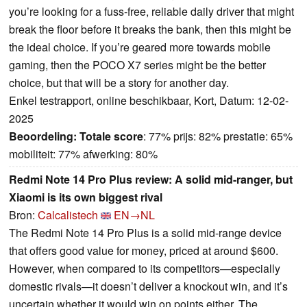
you’re looking for a fuss-free, reliable daily driver that might
break the floor before it breaks the bank, then this might be
the ideal choice. If you’re geared more towards mobile
gaming, then the POCO X7 series might be the better
choice, but that will be a story for another day.
Enkel testrapport, online beschikbaar, Kort, Datum: 12-02-
2025
Beoordeling:
Totale score
: 77% prijs: 82% prestatie: 65%
mobiliteit: 77% afwerking: 80%
Redmi Note 14 Pro Plus review: A solid mid-ranger, but
Xiaomi is its own biggest rival
Bron:
Calcalistech
EN→NL
The Redmi Note 14 Pro Plus is a solid mid-range device
that offers good value for money, priced at around $600.
However, when compared to its competitors—especially
domestic rivals—it doesn’t deliver a knockout win, and it’s
uncertain whether it would win on points either. The