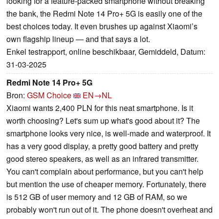
looking for a feature-packed smartphone without breaking
the bank, the Redmi Note 14 Pro+ 5G is easily one of the
best choices today. It even brushes up against Xiaomi’s
own flagship lineup — and that says a lot.
Enkel testrapport, online beschikbaar, Gemiddeld, Datum:
31-03-2025
Redmi Note 14 Pro+ 5G
Bron:
GSM Choice
EN→NL
Xiaomi wants 2,400 PLN for this neat smartphone. Is it
worth choosing? Let's sum up what's good about it? The
smartphone looks very nice, is well-made and waterproof. It
has a very good display, a pretty good battery and pretty
good stereo speakers, as well as an infrared transmitter.
You can't complain about performance, but you can't help
but mention the use of cheaper memory. Fortunately, there
is 512 GB of user memory and 12 GB of RAM, so we
probably won't run out of it. The phone doesn't overheat and