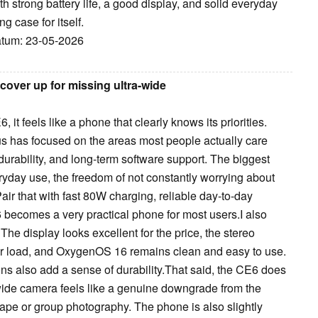
h strong battery life, a good display, and solid everyday
 case for itself.
Datum: 23-05-2026
cover up for missing ultra-wide
it feels like a phone that clearly knows its priorities.
lus has focused on the areas most people actually care
y, durability, and long-term software support. The biggest
eryday use, the freedom of not constantly worrying about
ir that with fast 80W charging, reliable day-to-day
becomes a very practical phone for most users.I also
The display looks excellent for the price, the stereo
er load, and OxygenOS 16 remains clean and easy to use.
ns also add a sense of durability.That said, the CE6 does
de camera feels like a genuine downgrade from the
cape or group photography. The phone is also slightly