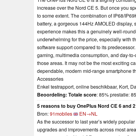
increase over the Nord CE 5. But once you spen
to some extent. The combination of IP68/IP69K
battery, a gorgeous 144Hz AMOLED display, s
experience makes this a genuinely well-round
underwhelming for the price, especially with 
software support compared to its predecessor. Sti
gaming, multimedia consumption, and day-to-d
those areas. It may not be the most exciting ca
dependable, modern mid-range smartphone that 
Accessories
Enkel testrapport, online beschikbaar, Kort, 
Beoordeling:
Totale score
: 85% prestatie: 
5 reasons to buy OnePlus Nord CE 6 and 2 
Bron:
91mobiles
EN→NL
As the successor to last year’s widely popula
upgrades and improvements across most areas.