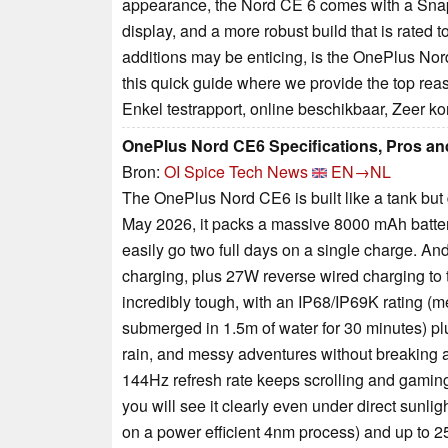
appearance, the Nord CE 6 comes with a Snapdr
display, and a more robust build that is rated
additions may be enticing, is the OnePlus No
this quick guide where we provide the top rea
Enkel testrapport, online beschikbaar, Zeer k
OnePlus Nord CE6 Specifications, Pros a
Bron:
OI Spice Tech News
EN→NL
The OnePlus Nord CE6 is built like a tank but
May 2026, it packs a massive 8000 mAh batter
easily go two full days on a single charge. An
charging, plus 27W reverse wired charging to t
incredibly tough, with an IP68/IP69K rating (m
submerged in 1.5m of water for 30 minutes) p
rain, and messy adventures without breaking 
144Hz refresh rate keeps scrolling and gaming
you will see it clearly even under direct sunl
on a power efficient 4nm process) and up to 