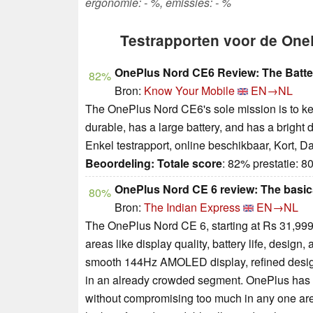
ergonomie: - %, emissies: - %
Testrapporten voor de One
OnePlus Nord CE6 Review: The Batter
82%
Bron:
Know Your Mobile
EN→NL
The OnePlus Nord CE6's sole mission is to ke
durable, has a large battery, and has a bright d
Enkel testrapport, online beschikbaar, Kort, 
Beoordeling:
Totale score
: 82% prestatie: 
OnePlus Nord CE 6 review: The basic
80%
Bron:
The Indian Express
EN→NL
The OnePlus Nord CE 6, starting at Rs 31,999
areas like display quality, battery life, design
smooth 144Hz AMOLED display, refined design
in an already crowded segment. OnePlus has a
without compromising too much in any one are