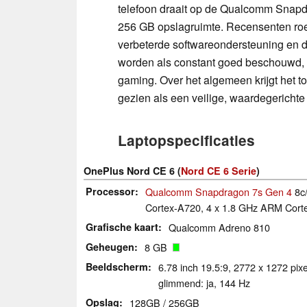
telefoon draait op de Qualcomm Snap
256 GB opslagruimte. Recensenten roem
verbeterde softwareondersteuning en 
worden als constant goed beschouwd, h
gaming. Over het algemeen krijgt het t
gezien als een veilige, waardegerichte
Laptopspecificaties
OnePlus Nord CE 6 (
Nord CE 6 Serie
)
Processor
Qualcomm Snapdragon 7s Gen 4
8c/
Cortex-A720, 4 x 1.8 GHz ARM Cort
Grafische kaart
Qualcomm Adreno 810
Geheugen
8 GB
Beeldscherm
6.78 inch 19.5:9, 2772 x 1272 pi
glimmend: ja, 144 Hz
Opslag
128GB / 256GB