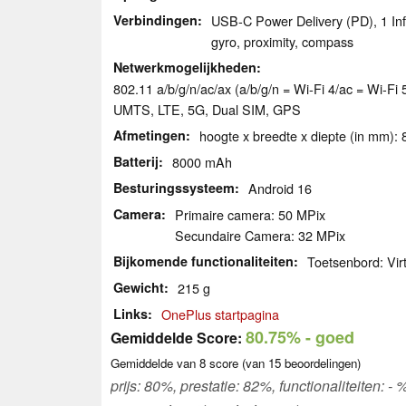
Verbindingen
USB-C Power Delivery (PD), 1 Inf
gyro, proximity, compass
Netwerkmogelijkheden
802.11 a/b/g/n/ac/ax (a/b/g/n = Wi-Fi 4/ac = Wi-Fi 
UMTS, LTE, 5G, Dual SIM, GPS
Afmetingen
hoogte x breedte x diepte (in mm): 
Batterij
8000 mAh
Besturingssysteem
Android 16
Camera
Primaire camera: 50 MPix
Secundaire Camera: 32 MPix
Bijkomende functionaliteiten
Toetsenbord: Vir
Gewicht
215 g
Links
OnePlus startpagina
80.75%
- goed
Gemiddelde Score:
Gemiddelde van
8
score (van
15
beoordelingen)
prijs: 80%, prestatie: 82%, functionaliteiten: 