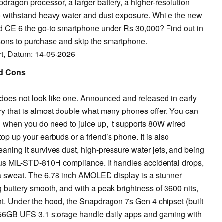
agon processor, a larger battery, a higher-resolution
 to withstand heavy water and dust exposure. While the new
rd CE 6 the go-to smartphone under Rs 30,000? Find out in
sons to purchase and skip the smartphone.
ort, Datum: 14-05-2026
nd Cons
 does not look like one. Announced and released in early
y that is almost double what many phones offer. You can
d when you do need to juice up, it supports 80W wired
op up your earbuds or a friend’s phone. It is also
eaning it survives dust, high-pressure water jets, and being
lus MIL-STD-810H compliance. It handles accidental drops,
a sweat. The 6.78 inch AMOLED display is a stunner
 buttery smooth, and with a peak brightness of 3600 nits,
ight. Under the hood, the Snapdragon 7s Gen 4 chipset (built
256GB UFS 3.1 storage handle daily apps and gaming with