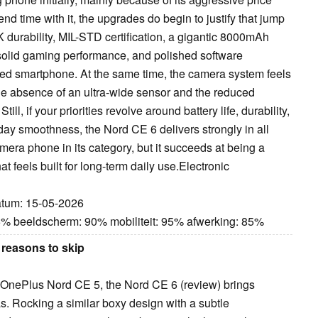
d time with it, the upgrades do begin to justify that jump
 durability, MIL-STD certification, a gigantic 8000mAh
olid gaming performance, and polished software
ed smartphone. At the same time, the camera system feels
the absence of an ultra-wide sensor and the reduced
ll, if your priorities revolve around battery life, durability,
ay smoothness, the Nord CE 6 delivers strongly in all
mera phone in its category, but it succeeds at being a
feels built for long-term daily use.Electronic
Datum: 15-05-2026
85% beeldscherm: 90% mobiliteit: 95% afwerking: 85%
reasons to skip
r OnePlus Nord CE 5, the Nord CE 6 (review) brings
 Rocking a similar boxy design with a subtle