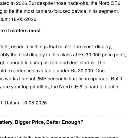
ated in 2026.But despite those trade-offs, the Nord CE6
ying to be the most camera-focused device in its segment.
Datum: 18-05-2026
e it matters most
ht, especially things that m after the most: display,
ly the best display in this class at Rs 30,000 price point,
tough enough to shrug off rain and dust storms. The
id experiences available under Rs 30,000. One
s works fine but 2MP sensor is hardly an upgrade. But if
ty are your top priorities, the Nord CE 6 is hard to beat in
ort, Datum: 18-05-2026
ttery, Bigger Price, Better Enough?
phone initially, mainly because of its aggressive price