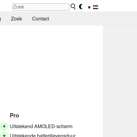
▼
g
Zoek
Contact
Pro
Uitstekend AMOLED-scherm
+
Uitstekende batterijlevensduur
+