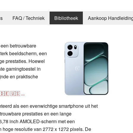
s
FAQ / Techniek
Bibliotheek
Aankoop Handleidin
 een betrouwbare
terk beeldscherm, een
ige prestaties. Hoewel
ste gamingtoestel in
ijnde en praktische
🇩🇪
🇺🇸
...
eerd als een evenwichtige smartphone uit het
trouwbare prestaties en een lange
een 6,78 inch AMOLED-scherm met een
 hoge resolutie van 2772 x 1272 pixels. De