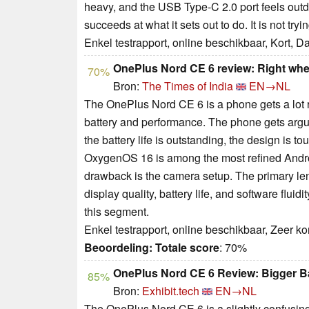
heavy, and the USB Type-C 2.0 port feels outd
succeeds at what it sets out to do. It is not tr
Enkel testrapport, online beschikbaar, Kort, 
OnePlus Nord CE 6 review: Right wher
70%
Bron:
The Times of India
EN→NL
The OnePlus Nord CE 6 is a phone gets a lot rig
battery and performance. The phone gets arguab
the battery life is outstanding, the design is 
OxygenOS 16 is among the most refined Andro
drawback is the camera setup. The primary len
display quality, battery life, and software fluidi
this segment.
Enkel testrapport, online beschikbaar, Zeer k
Beoordeling:
Totale score
: 70%
OnePlus Nord CE 6 Review: Bigger Ba
85%
Bron:
Exhibit.tech
EN→NL
The OnePlus Nord CE 6 is a slightly confusing 