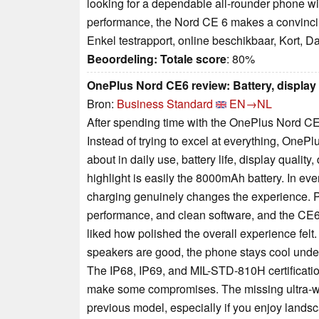
looking for a dependable all-rounder phone wit
performance, the Nord CE 6 makes a convincing
Enkel testrapport, online beschikbaar, Kort, 
Beoordeling:
Totale score
: 80%
OnePlus Nord CE6 review: Battery, display 
Bron:
Business Standard
EN→NL
After spending time with the OnePlus Nord CE6, 
Instead of trying to excel at everything, OneP
about in daily use, battery life, display qualit
highlight is easily the 8000mAh battery. In ev
charging genuinely changes the experience. Pa
performance, and clean software, and the CE6 
liked how polished the overall experience felt. 
speakers are good, the phone stays cool und
The IP68, IP69, and MIL-STD-810H certificatio
make some compromises. The missing ultra-wi
previous model, especially if you enjoy lands