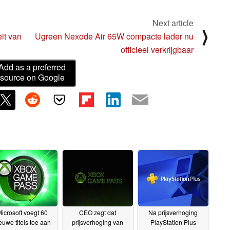
Next article
⟩
it van
Ugreen Nexode Air 65W compacte lader nu
officieel verkrijgbaar
Add as a preferred
source on Google
icrosoft voegt 60
CEO zegt dat
Na prijsverhoging
euwe titels toe aan
prijsverhoging van
PlayStation Plus