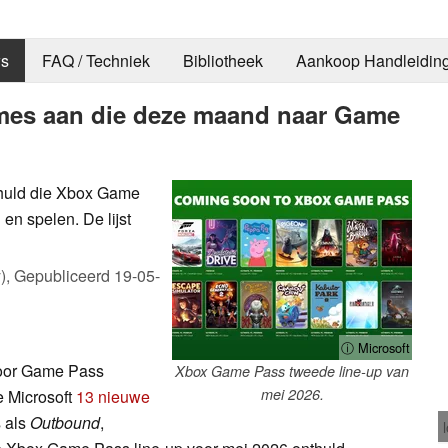
s
FAQ / Techniek
Bibliotheek
Aankoop Handleidin
mes aan die deze maand naar Game
thuld die Xbox Game
n spelen. De lijst
),
Gepubliceerd
19-05-
ⓘ Microsoft
voor Game Pass
Xbox Game Pass tweede line-up van
mei 2026.
 Microsoft
13 nieuwe
s als
Outbound
,