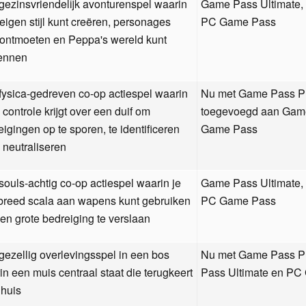
gezinsvriendelijk avonturenspel waarin
Game Pass Ultimate
 eigen stijl kunt creëren, personages
PC Game Pass
 ontmoeten en Peppa's wereld kunt
ennen
fysica-gedreven co-op actiespel waarin
Nu met Game Pass P
 controle krijgt over een duif om
toegevoegd aan Game
eigingen op te sporen, te identificeren
Game Pass
e neutraliseren
souls-achtig co-op actiespel waarin je
Game Pass Ultimate
breed scala aan wapens kunt gebruiken
PC Game Pass
en grote bedreiging te verslaan
gezellig overlevingsspel in een bos
Nu met Game Pass Pr
in een muis centraal staat die terugkeert
Pass Ultimate en P
 huis