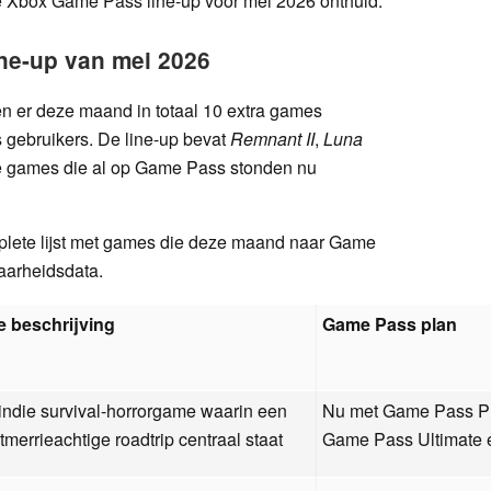
e Xbox Game Pass line-up voor mei 2026 onthuld.
ne-up van mei 2026
en er deze maand in totaal 10 extra games
 gebruikers. De line-up bevat
Remnant II
,
Luna
e games die al op Game Pass stonden nu
plete lijst met games die deze maand naar Game
arheidsdata.
e beschrijving
Game Pass plan
indie survival-horrorgame waarin een
Nu met Game Pass Pre
tmerrieachtige roadtrip centraal staat
Game Pass Ultimate