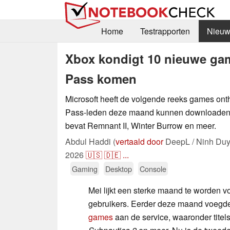
Home
Testrapporten
Nieuw
Xbox kondigt 10 nieuwe ga
Pass komen
Microsoft heeft de volgende reeks games on
Pass-leden deze maand kunnen downloaden e
bevat Remnant II, Winter Burrow en meer.
Abdul Haddi (
vertaald door
DeepL / Ninh Duy
2026
🇺🇸
🇩🇪
...
Gaming
Desktop
Console
Mei lijkt een sterke maand te worden 
gebruikers. Eerder deze maand voegde
games
aan de service, waaronder titel