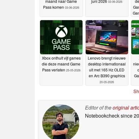
maand naar Game
juni 2026
de
03-06-2026
Pass komen
Gam
03-06-2026
Gam
Xbox onthult vijf games
Lenovo brengt nieuwe
die deze maand Game
desktop internationaal
nie
Pass verlaten
uit met 165 Hz OLED
25-05-2026
en Arc B390 graphics
Ga
20-05-2026
Sh
Editor of the
original arti
Notebookcheck
since 2