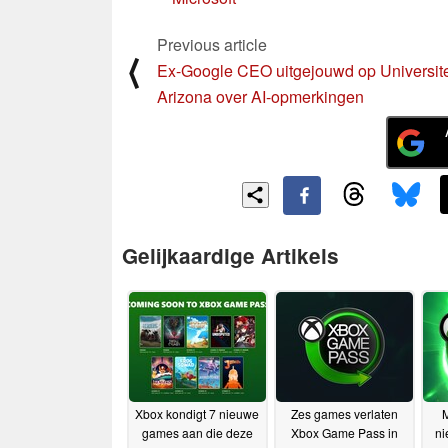
Previous article
⟨
Ex-Google CEO uitgejouwd op Universite
Arizona over AI-opmerkingen
Gelijkaardige Artikels
Xbox kondigt 7 nieuwe
Zes games verlaten
M
games aan die deze
Xbox Game Pass in
ni