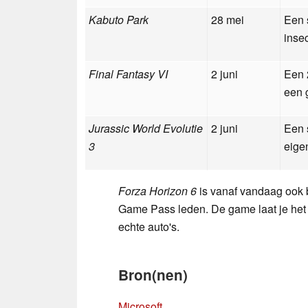
Kabuto Park
28 mei
Een 
inse
Final Fantasy VI
2 juni
Een 
een 
Jurassic World Evolutie
2 juni
Een 
3
eige
Forza Horizon 6
is vanaf vandaag ook
Game Pass leden. De game laat je het
echte auto's.
Bron(nen)
Microsoft