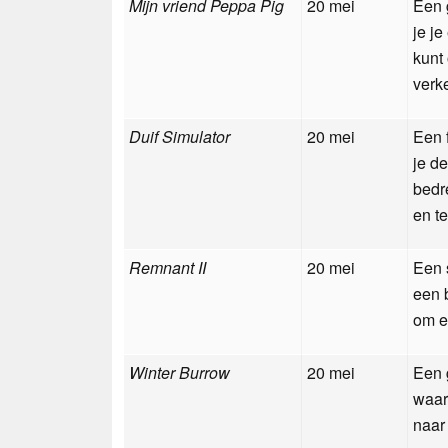
Mijn vriend Peppa Pig
20 mei
Een 
je je
kunt
verk
Duif Simulator
20 mei
Een 
je de
bedr
en t
Remnant II
20 mei
Een 
een 
om e
Winter Burrow
20 mei
Een 
waar
naar