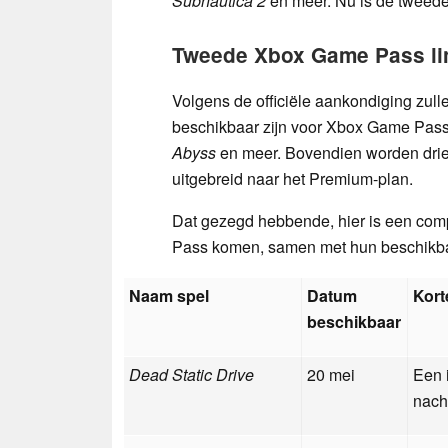
Subnautica 2
en meer. Nu is de tweed
Tweede Xbox Game Pass li
Volgens de officiële aankondiging zull
beschikbaar zijn voor Xbox Game Pass
Abyss
en meer. Bovendien worden dri
uitgebreid naar het Premium-plan.
Dat gezegd hebbende, hier is een com
Pass komen, samen met hun beschikba
Naam spel
Datum
Kort
beschikbaar
Dead Static Drive
20 mei
Een 
nach