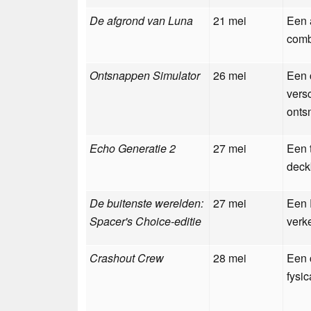
De afgrond van Luna
21 mei
Een 
comb
Ontsnappen Simulator
26 mei
Een 
vers
onts
Echo Generatie 2
27 mei
Een 
deck
De buitenste werelden:
27 mei
Een 
Spacer's Choice-editie
verk
Crashout Crew
28 mei
Een 
fysi