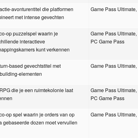
actie-avonturentitel die platformen
Game Pass Ultimate
ineert met intense gevechten
co-op puzzelspel waarin je
Game Pass Ultimate
chillende interactieve
PC Game Pass
nappingskamers kunt verkennen
turn-based gevechtstitel met
Game Pass Ultimate
building-elementen
RPG die je een ruimtekolonie laat
Game Pass Ultimate
ennen
PC Game Pass
co-op spel waarin je orders van op
Game Pass Ultimate
ca gebaseerde dozen moet vervullen