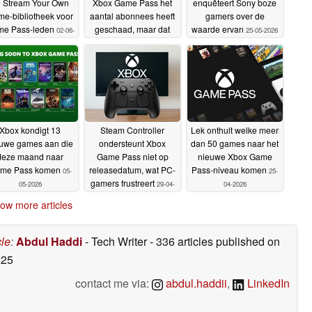
 Stream Your Own
Xbox Game Pass het
enquêteert Sony boze
e-bibliotheek voor
aantal abonnees heeft
gamers over de
e Pass-leden
geschaad, maar dat
waarde ervan
02-06-
25-05-2026
het nu weer aantrekt
2026
29-
05-2026
Xbox kondigt 13
Steam Controller
Lek onthult welke meer
uwe games aan die
ondersteunt Xbox
dan 50 games naar het
deze maand naar
Game Pass niet op
nieuwe Xbox Game
me Pass komen
releasedatum, wat PC-
Pass-niveau komen
05-
25-
gamers frustreert
05-2026
29-04-
04-2026
2026
ow more articles
cle
:
Abdul Haddi
- Tech Writer
- 336 articles published on
025
contact me via:
abdul.haddii
,
LinkedIn