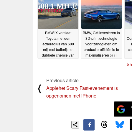
onder water kwamen te
generatie omdat de
staan
batterijen niet worden
04-10-2024
geleverd
22-06-2024
BMW iX verslaat
BMW, GM investeren in
Toyota met een
3D-printtechnologie
Co
actieradius van 600
voor zandgieten om
mijl met batterij met
productie-efficiëntie te
co
dubbele chemie van
maximaliseren
29-11-
Our Next Energy
02-12-
2023
Sh
2023
Previous article
⟨
Applehet Scary Fast-evenement is
opgenomen met iPhone