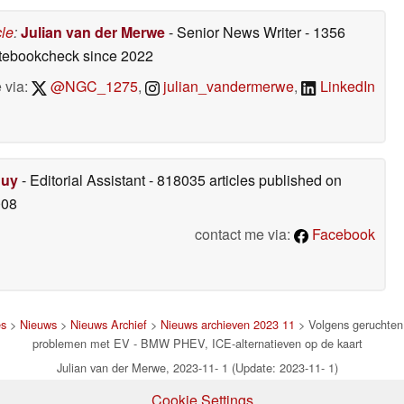
cle
:
Julian van der Merwe
- Senior News Writer
- 1356
otebookcheck
since 2022
 via:
@NGC_1275
,
julian_vandermerwe
,
LinkedIn
Duy
- Editorial Assistant
- 818035 articles published on
008
contact me via:
Facebook
es
>
Nieuws
>
Nieuws Archief
>
Nieuws archieven 2023 11
> Volgens geruchten 
problemen met EV - BMW PHEV, ICE-alternatieven op de kaart
Julian van der Merwe, 2023-11- 1 (Update: 2023-11- 1)
Cookie Settings