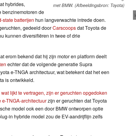
at hybrides,
met BMW. (Afbeeldingsbron: Toyota)
ere benzinemotoren de
d-state batterijen
hun langverwachte intrede doen.
geruchten, gedeeld door
Carscoops
dat Toyota de
kunnen diversifiëren in twee of drie
 erom bekend dat hij zijn motor en platform deelt
ten
echter dat de volgende generatie Supra
oyota e-TNGA architectuur, wat betekent dat het een
a is ontwikkeld.
t
wat lijkt te vertragen, zijn er geruchten opgedoken
e e-TNGA-architectuur
zijn er geruchten dat Toyota
trische model ook een door BMW ontworpen optie
g-in hybride model zou de EV-aandrijflijn zelfs