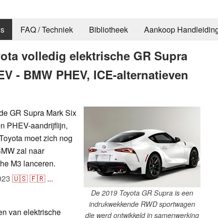
s
FAQ / Techniek
Bibliotheek
Aankoop Handleidin
ota volledig elektrische GR Supra
EV - BMW PHEV, ICE-alternatieven
a de GR Supra Mark Six
n PHEV-aandrijflijn,
Toyota moet zich nog
BMW zal naar
che M3 lanceren.
023
🇺🇸
🇫🇷
...
De 2019 Toyota GR Supra is een
indrukwekkende RWD sportwagen
en van elektrische
die werd ontwikkeld in samenwerking