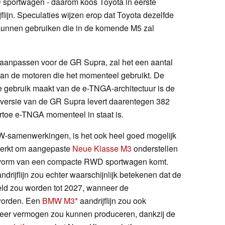
sportwagen - daarom koos Toyota in eerste
flijn. Speculaties wijzen erop dat Toyota dezelfde
nnen gebruiken die in de komende M5 zal
 aanpassen voor de GR Supra, zal het een aantal
n de motoren die het momenteel gebruikt. De
e gebruik maakt van de e-TNGA-architectuur is de
opversie van de GR Supra levert daarentegen 382
rtoe e-TNGA momenteel in staat is.
-samenwerkingen, is het ook heel goed mogelijk
erkt om aangepaste
Neue Klasse M3
onderstellen
e vorm van een compacte RWD sportwagen komt.
ijflijn zou echter waarschijnlijk betekenen dat de
eld zou worden tot 2027, wanneer de
worden. Een
BMW M3
aandrijflijn zou ook
eer vermogen zou kunnen produceren, dankzij de