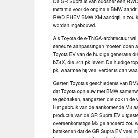
De GR Supra is van oudsher een RWD 
instantie voor de originele BMW aandrij
RWD PHEV BMW XM aandrijflijn zou ku
worden ingebouwd.
Als Toyota de e-TNGA-architectuur wil
serieuze aanpassingen moeten doen aa
Toyota EV van de huidige generatie di
bZ4X, die 241 pk levert. De huidige t
pk, waarmee hij veel verder is dan waa
Gezien Toyota's geschiedenis van BMW
dat Toyota opnieuw met BMW samenw
te gebruiken, aangezien die ook in d
Het gebruik van de aankomende M3 aandr
productie van de GR Supra EV uitgest
overeenkomstige M3 gelanceerd zou 
betekenen dat de GR Supra EV veel m