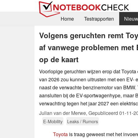
Home
Testrapporten
Nieuw
Volgens geruchten remt Toy
af vanwege problemen met 
op de kaart
Voorlopige geruchten wijzen erop dat Toyot
van 2026 zou kunnen uitrusten met een EV- e
naast de verwachte benzinemotor van BMW. 
aansluiten bij de EV-sportwagenhype, maar 
verwachting tegen het jaar 2027 een elektris
Julian van der Merwe,
Gepubliceerd
01-11-2
E-Mobility
Leaks / Rumors
Toyota
is traag geweest met het invoer