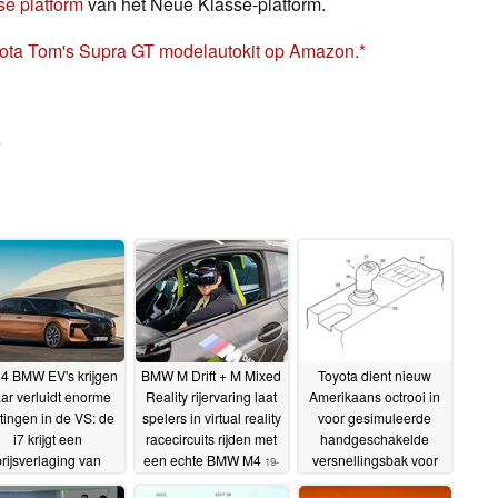
e platform
van het Neue Klasse-platform.
a Tom's Supra GT modelautokit op Amazon.
s
4 BMW EV's krijgen
BMW M Drift + M Mixed
Toyota dient nieuw
ar verluidt enorme
Reality rijervaring laat
Amerikaans octrooi in
tingen in de VS: de
spelers in virtual reality
voor gesimuleerde
i7 krijgt een
racecircuits rijden met
handgeschakelde
prijsverlaging van
een echte BMW M4
versnellingsbak voor
19-
$7.500
EV's
18-04-2024
12-2023
08-12-2023