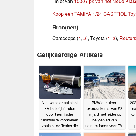
limiet van
1000+ pk van het Neue Klass
Koop een TAMIYA 1/24 CASTROL Toyot
Bron(nen)
Carscoops (
1
,
2
), Toyota (
1
,
2
),
Reuter
Gelijkaardige Artikels
Nieuw materiaal stopt
BMW annuleert
202
EV-batterijbranden
overeenkomst van $2
na
door thermische
miljard met leider op
kor
runaway te voorkomen,
het gebied van
zoals bij de Teslas die
natrium-ionen voor EV-
tijdens orkaan Helene
cellen van de volgende