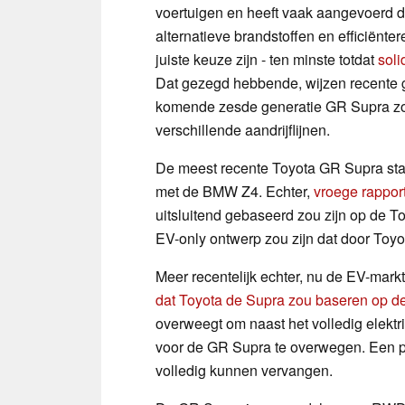
voertuigen en heeft vaak aangevoerd d
alternatieve brandstoffen en efficiënt
juiste keuze zijn - ten minste totdat
soli
Dat gezegd hebbende, wijzen recente 
komende zesde generatie GR Supra zou 
verschillende aandrijflijnen.
De meest recente Toyota GR Supra staat
met de BMW Z4. Echter,
vroege rappor
uitsluitend gebaseerd zou zijn op de T
EV-only ontwerp zou zijn dat door Toyot
Meer recentelijk echter, nu de EV-mark
dat Toyota de Supra zou baseren op d
overweegt om naast het volledig elek
voor de GR Supra te overwegen. Een plu
volledig kunnen vervangen.