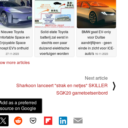
Nieuwe Toyota
Solid-state Toyota
BMW gaat EV-only
mfortable Space en
batterij zal eerst in
voor Duitse
Enjoyable Space
slechts een paar
aandrijflijnen - geen
ncept EV's onthuld
duizend elektrische
einde in zicht voor ICE-
voertuigen worden
auto's
27-11-2023
16-11-2023
gebruikt
26-11-2023
ow more articles
Next article
⟩
Sharkoon lanceert "strak en netjes" SKILLER
SGK20 gametoetsenbord
Add as a preferred
source on Google