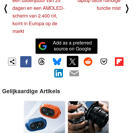
een batterijduur van 25
laptop deze handige
⟨
⟩
dagen en een AMOLED-
functie mist
scherm van 2.400 nit,
komt in Europa op de
markt
Add as a preferred
source on Google
Gelijkaardige Artikels