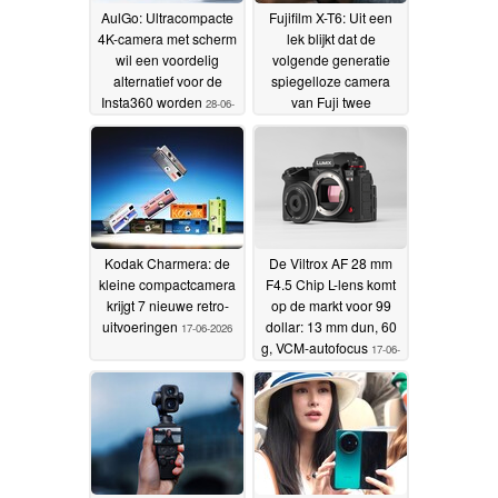
AulGo: Ultracompacte
Fujifilm X-T6: Uit een
4K-camera met scherm
lek blijkt dat de
wil een voordelig
volgende generatie
alternatief voor de
spiegelloze camera
Insta360 worden
van Fuji twee
28-06-
verbeteringen bevat
2026
18-
06-2026
Kodak Charmera: de
De Viltrox AF 28 mm
kleine compactcamera
F4.5 Chip L-lens komt
krijgt 7 nieuwe retro-
op de markt voor 99
uitvoeringen
dollar: 13 mm dun, 60
17-06-2026
g, VCM-autofocus
17-06-
2026