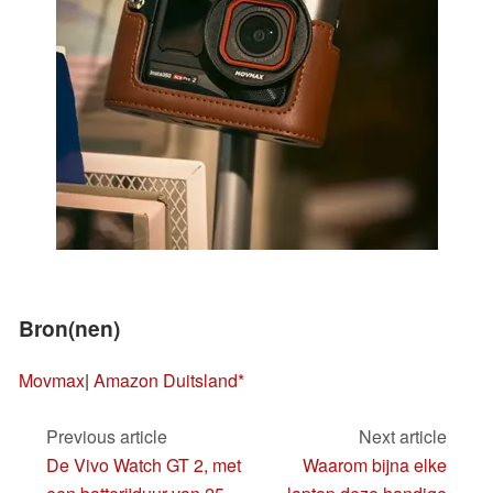
Bron(nen)
Movmax
|
Amazon Duitsland
Previous article
Next article
De Vivo Watch GT 2, met
Waarom bijna elke