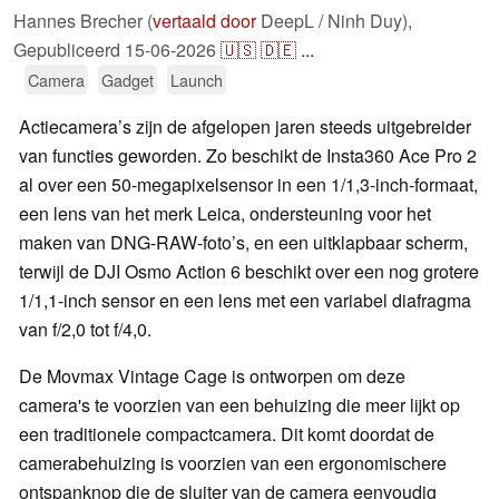
Hannes Brecher (
vertaald door
DeepL / Ninh Duy),
Gepubliceerd
15-06-2026
🇺🇸
🇩🇪
...
Camera
Gadget
Launch
Actiecamera’s zijn de afgelopen jaren steeds uitgebreider
van functies geworden. Zo beschikt de Insta360 Ace Pro 2
al over een 50-megapixelsensor in een 1/1,3-inch-formaat,
een lens van het merk Leica, ondersteuning voor het
maken van DNG-RAW-foto’s, en een uitklapbaar scherm,
terwijl de DJI Osmo Action 6 beschikt over een nog grotere
1/1,1-inch sensor en een lens met een variabel diafragma
van f/2,0 tot f/4,0.
De Movmax Vintage Cage is ontworpen om deze
camera's te voorzien van een behuizing die meer lijkt op
een traditionele compactcamera. Dit komt doordat de
camerabehuizing is voorzien van een ergonomischere
ontspanknop die de sluiter van de camera eenvoudig