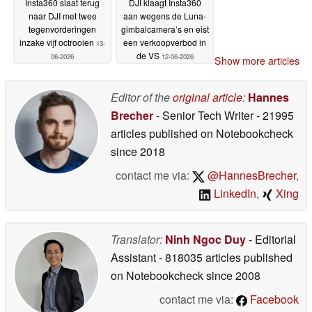
Insta360 slaat terug
DJI klaagt Insta360
naar DJI met twee
aan wegens de Luna-
tegenvorderingen
gimbalcamera’s en eist
inzake vijf octrooien
een verkoopverbod in
13-
de VS
06-2026
12-06-2026
Show more articles
Editor of the
original article
:
Hannes
Brecher
- Senior Tech Writer
- 21995
articles published on Notebookcheck
since 2018
contact me via:
@HannesBrecher
,
LinkedIn
,
Xing
Translator:
Ninh Ngoc Duy
- Editorial
Assistant
- 818035 articles published
on Notebookcheck
since 2008
contact me via:
Facebook