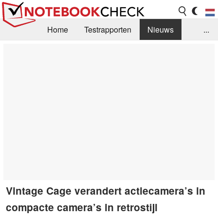
Home
Testrapporten
Nieuws
...
FAQ / Techniek
Bibliotheek
Aankoop Handleiding
Zoek
Contact
Vintage Cage verandert actiecamera’s in
compacte camera’s in retrostijl