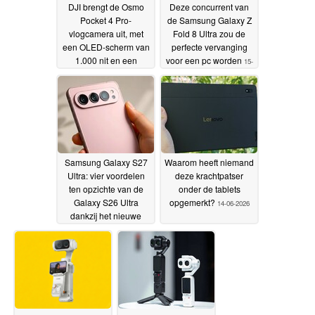
DJI brengt de Osmo
Deze concurrent van
Pocket 4 Pro-
de Samsung Galaxy Z
vlogcamera uit, met
Fold 8 Ultra zou de
een OLED-scherm van
perfecte vervanging
1.000 nit en een
voor een pc worden
15-
nieuwe 3x-zoomlens
06-2026
16-06-2026
Samsung Galaxy S27
Waarom heeft niemand
Ultra: vier voordelen
deze krachtpatser
ten opzichte van de
onder de tablets
Galaxy S26 Ultra
opgemerkt?
14-06-2026
dankzij het nieuwe
ontwerp met drie
camera’s
14-06-2026