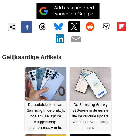
Add as a preferred
source on Google
Gelijkaardige Artikels
De updatebelofte van
De Samsung Galaxy
Samsung in de praktijk:
S26-serie is de eerste
hoe actueel zijn de
die de cruciale update
vlaggenschip-
van juli ontvangt
10-07-
smartphones van het
2026
bedrijf?
30-07-2026