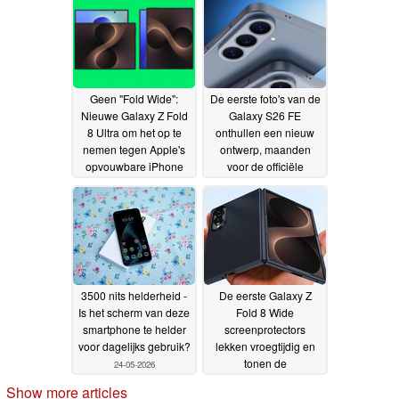
Geen "Fold Wide":
De eerste foto's van de
Nieuwe Galaxy Z Fold
Galaxy S26 FE
8 Ultra om het op te
onthullen een nieuw
nemen tegen Apple's
ontwerp, maanden
opvouwbare iPhone
voor de officiële
Ultra, onthult lek
lancering
25-05-
25-05-2026
2026
3500 nits helderheid -
De eerste Galaxy Z
Is het scherm van deze
Fold 8 Wide
smartphone te helder
screenprotectors
voor dagelijks gebruik?
lekken vroegtijdig en
tonen de
24-05-2026
ongebruikelijke nieuwe
Show more articles
beeldverhouding
24-05-