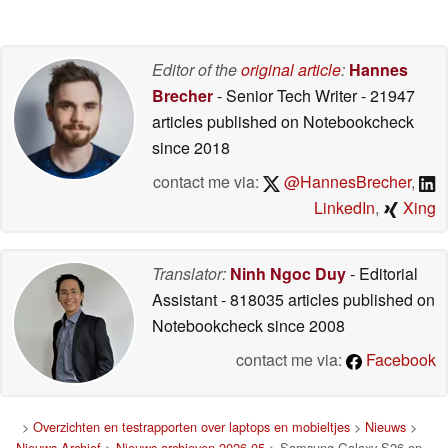
2026
Editor of the
original article
:
Hannes
Brecher
- Senior Tech Writer
- 21947
articles published on Notebookcheck
since 2018
contact me via:
@HannesBrecher
,
LinkedIn
,
Xing
Translator:
Ninh Ngoc Duy
- Editorial
Assistant
- 818035 articles published on
Notebookcheck
since 2008
contact me via:
Facebook
>
Overzichten en testrapporten over laptops en mobieltjes
>
Nieuws
>
Nieuws Archief
>
Nieuws archieven 2026 05
> Samsung Galaxy S26 en