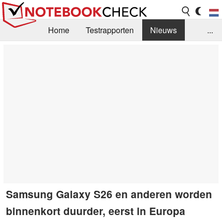
Home
Testrapporten
Nieuws
...
FAQ / Techniek
Bibliotheek
Aankoop Handleiding
Zoek
Contact
Samsung Galaxy S26 en anderen worden
binnenkort duurder, eerst in Europa