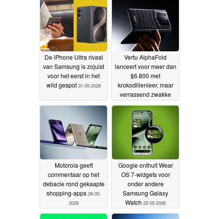
De iPhone Ultra rivaal
Vertu AlphaFold
van Samsung is zojuist
lanceert voor meer dan
voor het eerst in het
$6.800 met
wild gespot
krokodillenleer, maar
31-05-2026
verrassend zwakke
specificaties
28-05-2026
Motorola geeft
Google onthult Wear
commentaar op het
OS 7-widgets voor
debacle rond gekaapte
onder andere
shopping-apps
Samsung Galaxy
28-05-
Watch
2026
25-05-2026