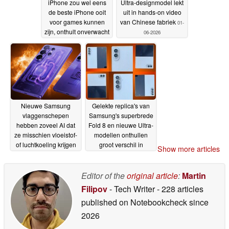
iPhone zou wel eens
Ultra-designmodel lekt
de beste iPhone ooit
uit in hands-on video
voor games kunnen
van Chinese fabriek
01-
zijn, onthult onverwacht
06-2026
lek
02-06-2026
Nieuwe Samsung
Gelekte replica's van
vlaggenschepen
Samsung's superbrede
hebben zoveel AI dat
Fold 8 en nieuwe Ultra-
ze misschien vloeistof-
modellen onthullen
of luchtkoeling krijgen
groot verschil in
Show more articles
om oververhitting
ontwerp
31-05-2026
tegen te gaan, onthult
lek
Editor of the
original article
:
Martin
01-06-2026
Filipov
- Tech Writer
- 228 articles
published on Notebookcheck
since
2026