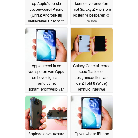
op Apple's eerste
kunnen veranderen
opvouwbare iPhone
met Galaxy Z Flip 8 om
(Ultra); Android-stijl
kosten te besparen
05-
selfiecamera getipt
07-
06-2026
06-2026
Apple treedt in de
Galaxy Gedetailleerde
voetsporen van Oppo
specificaties en
en bevestigt naar
designmodellen van
verluidt het
de Z Fold 8 (Wide)
scharnierontwerp van
onthuld: Nieuwe
de iPhone Ultra
camera, grote batterij;
03-06-
kreukvrij scherm in
2026
201g
02-06-2026
Applede opvouwbare
Opvouwbaar iPhone