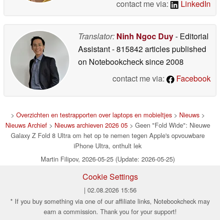
contact me via:
LinkedIn
Translator:
Ninh Ngoc Duy
- Editorial
Assistant
- 815842 articles published
on Notebookcheck
since 2008
contact me via:
Facebook
>
Overzichten en testrapporten over laptops en mobieltjes
>
Nieuws
>
Nieuws Archief
>
Nieuws archieven 2026 05
> Geen "Fold Wide": Nieuwe
Galaxy Z Fold 8 Ultra om het op te nemen tegen Apple's opvouwbare
iPhone Ultra, onthult lek
Martin Filipov, 2026-05-25 (Update: 2026-05-25)
Cookie Settings
| 02.08.2026 15:56
* If you buy something via one of our affiliate links, Notebookcheck may
earn a commission. Thank you for your support!