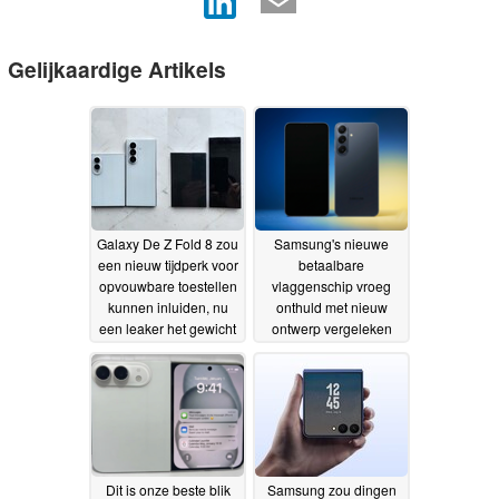
Gelijkaardige Artikels
Galaxy De Z Fold 8 zou
Samsung's nieuwe
een nieuw tijdperk voor
betaalbare
opvouwbare toestellen
vlaggenschip vroeg
kunnen inluiden, nu
onthuld met nieuw
een leaker het gewicht
ontwerp vergeleken
en de vouwlijn prijst
met Galaxy S25 FE
25-
07-
06-2026
06-2026
Dit is onze beste blik
Samsung zou dingen