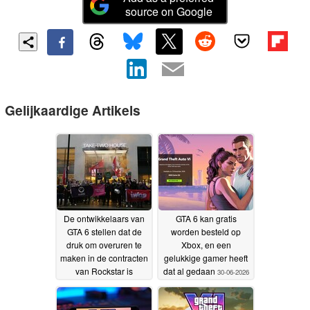
source on Google
Gelijkaardige Artikels
De ontwikkelaars van
GTA 6 kan gratis
GTA 6 stellen dat de
worden besteld op
druk om overuren te
Xbox, en een
maken in de contracten
gelukkige gamer heeft
van Rockstar is
dat al gedaan
30-06-2026
ingebouwd
06-07-2026