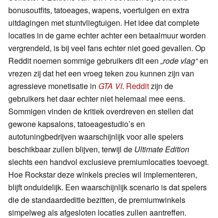
bonusoutfits, tatoeages, wapens, voertuigen en extra
uitdagingen met stuntvliegtuigen. Het idee dat complete
locaties in de game echter achter een betaalmuur worden
vergrendeld, is bij veel fans echter niet goed gevallen. Op
Reddit noemen sommige gebruikers dit een
„rode vlag“
en
vrezen zij dat het een vroeg teken zou kunnen zijn van
agressieve monetisatie in
GTA VI
.
Reddit
zijn de
gebruikers het daar echter niet helemaal mee eens.
Sommigen vinden de kritiek overdreven en stellen dat
gewone kapsalons, tatoeagestudio’s en
autotuningbedrijven waarschijnlijk voor alle spelers
beschikbaar zullen blijven, terwijl de
Ultimate Edition
slechts een handvol exclusieve premiumlocaties toevoegt.
Hoe Rockstar deze winkels precies wil implementeren,
blijft onduidelijk. Een waarschijnlijk scenario is dat spelers
die de standaardeditie bezitten, de premiumwinkels
simpelweg als afgesloten locaties zullen aantreffen.