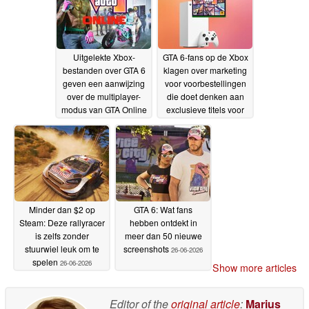
Uitgelekte Xbox-
GTA 6-fans op de Xbox
bestanden over GTA 6
klagen over marketing
geven een aanwijzing
voor voorbestellingen
over de multiplayer-
die doet denken aan
modus van GTA Online
exclusieve titels voor
de PS5
26-06-2026
26-06-2026
Minder dan $2 op
GTA 6: Wat fans
Steam: Deze rallyracer
hebben ontdekt in
is zelfs zonder
meer dan 50 nieuwe
stuurwiel leuk om te
screenshots
26-06-2026
spelen
26-06-2026
Show more articles
Editor of the
original article
:
Marius