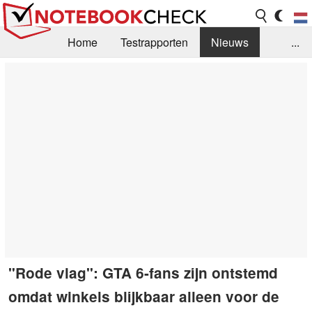
Home
Testrapporten
Nieuws
...
FAQ / Techniek
Bibliotheek
Aankoop Handleiding
Zoek
Contact
"Rode vlag": GTA 6-fans zijn ontstemd
omdat winkels blijkbaar alleen voor de