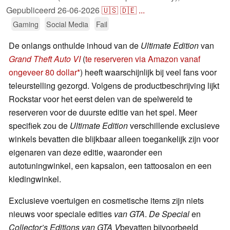
Gepubliceerd
26-06-2026
🇺🇸
🇩🇪
...
Gaming
Social Media
Fail
De onlangs onthulde inhoud van de
Ultimate Edition
van
Grand Theft Auto VI
(
te reserveren via Amazon vanaf
ongeveer 80 dollar
) heeft waarschijnlijk bij veel fans voor
teleurstelling gezorgd. Volgens de productbeschrijving lijkt
Rockstar voor het eerst delen van de spelwereld te
reserveren voor de duurste editie van het spel. Meer
specifiek zou de
Ultimate Edition
verschillende exclusieve
winkels bevatten die blijkbaar alleen toegankelijk zijn voor
eigenaren van deze editie, waaronder een
autotuningwinkel, een kapsalon, een tattoosalon en een
kledingwinkel.
Exclusieve voertuigen en cosmetische items zijn niets
nieuws voor speciale edities
van GTA
.
De
Special
en
Collector’s Editions
van GTA V
bevatten bijvoorbeeld