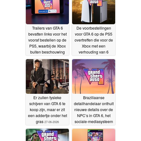
Trailers van GTA 6
De voorbestellingen
bevatten links voor het
voor GTA 6 op de PS5
vooraf bestellen op de
overtreffen die voor de
PS5, waarbij de Xbox
Xbox met een
buiten beschouwing
verhouding van 6
wordt gelaten, terwijl
tegen 1, nu er een
Microsoft de
prijsverhoging voor de
verkoopkloof betwist
console op komst is
29-
27-
06-2026
06-2026
Er zullen fysieke
Braziliaanse
schijven van GTA 6 te
detailhandelaar onthult
koop zijn, maar er zit
nieuwe details over de
een addertje onder het
NPC’s in GTA 6, het
gras
sociale-mediasysteem
27-06-2026
in de game en meer
26-
06-2026