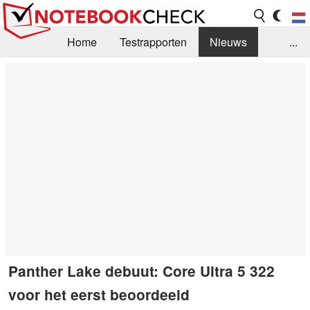
Home
Testrapporten
Nieuws
...
FAQ / Techniek
Bibliotheek
Aankoop Handleiding
Zoek
Contact
Panther Lake debuut: Core Ultra 5 322
voor het eerst beoordeeld