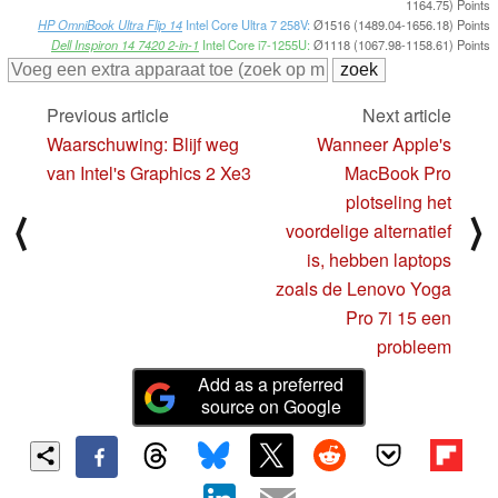
1164.75) Points
HP OmniBook Ultra Flip 14
Intel Core Ultra 7 258V:
Ø1516 (1489.04-1656.18) Points
Dell Inspiron 14 7420 2-in-1
Intel Core i7-1255U:
Ø1118 (1067.98-1158.61) Points
Previous article
Next article
Waarschuwing: Blijf weg
Wanneer Apple's
van Intel's Graphics 2 Xe3
MacBook Pro
plotseling het
⟨
⟩
voordelige alternatief
is, hebben laptops
zoals de Lenovo Yoga
Pro 7i 15 een
probleem
Add as a preferred
source on Google