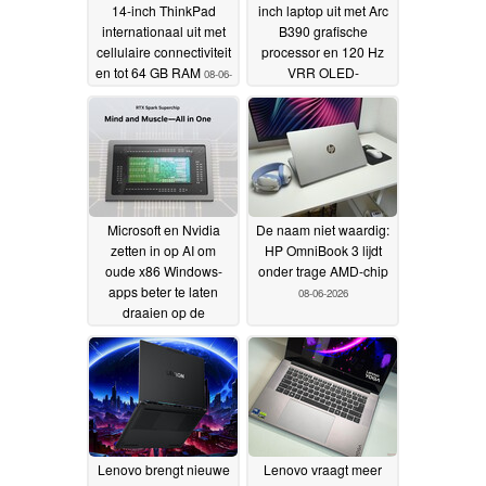
14-inch ThinkPad
inch laptop uit met Arc
internationaal uit met
B390 grafische
cellulaire connectiviteit
processor en 120 Hz
en tot 64 GB RAM
VRR OLED-
08-06-
beeldscherm
2026
08-06-2026
Microsoft en Nvidia
De naam niet waardig:
zetten in op AI om
HP OmniBook 3 lijdt
oude x86 Windows-
onder trage AMD-chip
apps beter te laten
08-06-2026
draaien op de
volgende generatie
RTX Spark-pc's
08-06-
2026
Lenovo brengt nieuwe
Lenovo vraagt meer