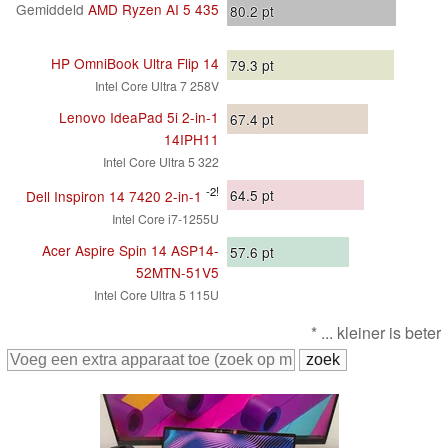
Gemiddeld
AMD Ryzen AI 5 435
80.2
pt
HP OmniBook Ultra Flip 14
79.3
pt
Intel Core Ultra 7 258V
Lenovo IdeaPad 5i 2-in-1
67.4
pt
14IPH11
Intel Core Ultra 5 322
-2!
64.5
pt
Dell Inspiron 14 7420 2-in-1
Intel Core i7-1255U
Acer Aspire Spin 14 ASP14-
57.6
pt
52MTN-51V5
Intel Core Ultra 5 115U
* ... kleiner is beter