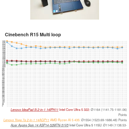
Cinebench R15 Multi loop
1680
1645
1610
1575
1540
1505
1470
1435
1400
1365
1330
1295
1260
1225
1190
1155
1120
1085
1050
1015
980
945
910
875
840
805
770
735
700
665
630
595
560
525
490
455
420
385
350
315
280
245
210
175
140
105
70
35
0
Lenovo IdeaPad 5i 2-in-1 14IPH11
Intel Core Ultra 5 322:
Ø1164 (1141.75-1181.06)
Points
Lenovo Yoga 7a 2-in-1 14AGP11
AMD Ryzen AI 5 435:
Ø1554 (1523.69-1686.48) Points
Acer Aspire Spin 14 ASP14-52MTN-51V5
Intel Core Ultra 5 115U:
Ø1149 (1138.53-