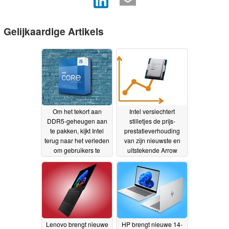
Gelijkaardige Artikels
Om het tekort aan
Intel verslechtert
DDR5-geheugen aan
stilletjes de prijs-
te pakken, kijkt Intel
prestatieverhouding
terug naar het verleden
van zijn nieuwste en
om gebruikers te
uitstekende Arrow
helpen betaalbare pc’s
Lake Refresh-
samen te stellen
processoren
02-07-
02-07-2026
2026
Lenovo brengt nieuwe
HP brengt nieuwe 14-