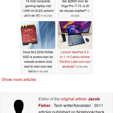
15-inch compacte
dan $2600 voor de
gaming-laptop met
Yoga Pro 7i 15, is dit
1.000 nit OLED-scherm
de nieuwe realiteit?
07-
uit in de VS
07-06-2026
06-2026
Deze M.2 2230 NVMe
Lenovo IdeaPad 5 2-
SSD is anders dan de
in-1 14 Cabrio review:
meeste andere; kost
Panther Lake voor een
veel te veel voor wat
spotprijs?
05-06-2026
het is
07-06-2026
Show more articles
Editor of the
original article
:
Jacob
Fisher
- Tech writer/translator
- 3011
articles published on Notebookcheck