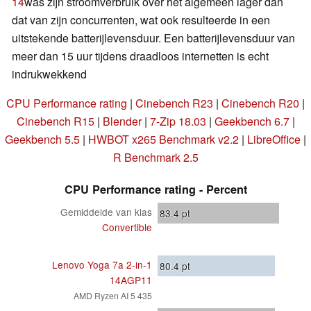
14
was zijn stroomverbruik over het algemeen lager dan
dat van zijn concurrenten, wat ook resulteerde in een
uitstekende batterijlevensduur. Een batterijlevensduur van
meer dan 15 uur tijdens draadloos internetten is echt
indrukwekkend
CPU Performance rating
|
Cinebench R23
|
Cinebench R20
|
Cinebench R15
|
Blender
|
7-Zip 18.03
|
Geekbench 6.7
|
Geekbench 5.5
|
HWBOT x265 Benchmark v2.2
|
LibreOffice
|
R Benchmark 2.5
CPU Performance rating - Percent
Gemiddelde van klas
83.4
pt
Convertible
Lenovo Yoga 7a 2-in-1
80.4
pt
14AGP11
AMD Ryzen AI 5 435