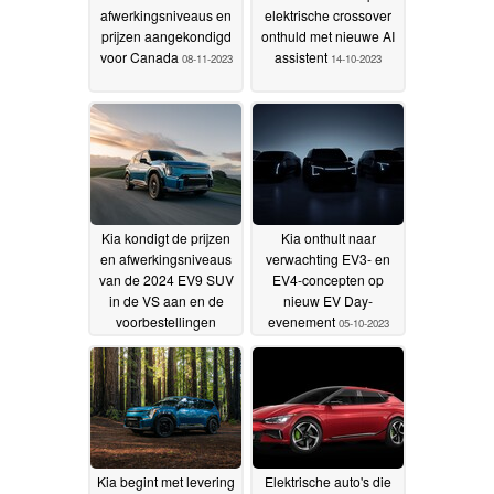
afwerkingsniveaus en
elektrische crossover
prijzen aangekondigd
onthuld met nieuwe AI
voor Canada
assistent
08-11-2023
14-10-2023
Kia kondigt de prijzen
Kia onthult naar
en afwerkingsniveaus
verwachting EV3- en
van de 2024 EV9 SUV
EV4-concepten op
in de VS aan en de
nieuw EV Day-
voorbestellingen
evenement
05-10-2023
starten binnenkort
11-10-
2023
Kia begint met levering
Elektrische auto's die