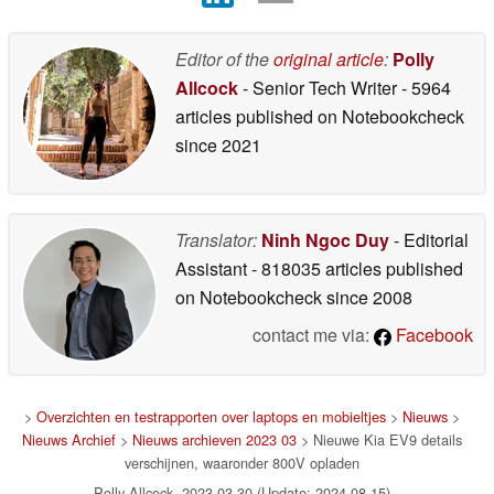
Editor of the
original article
:
Polly
Allcock
- Senior Tech Writer
- 5964
articles published on Notebookcheck
since 2021
Translator:
Ninh Ngoc Duy
- Editorial
Assistant
- 818035 articles published
on Notebookcheck
since 2008
contact me via:
Facebook
>
Overzichten en testrapporten over laptops en mobieltjes
>
Nieuws
>
Nieuws Archief
>
Nieuws archieven 2023 03
> Nieuwe Kia EV9 details
verschijnen, waaronder 800V opladen
Polly Allcock, 2023-03-30 (Update: 2024-08-15)