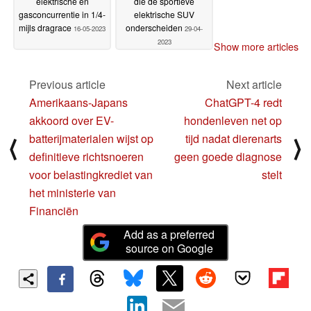
elektrische en
die de sportieve
gasconcurrentie in 1/4-
elektrische SUV
mijls dragrace
onderscheiden
16-05-2023
29-04-
2023
Show more articles
Previous article
Next article
Amerikaans-Japans
ChatGPT-4 redt
akkoord over EV-
hondenleven net op
batterijmaterialen wijst op
tijd nadat dierenarts
⟨
⟩
definitieve richtsnoeren
geen goede diagnose
voor belastingkrediet van
stelt
het ministerie van
Financiën
Add as a preferred
source on Google