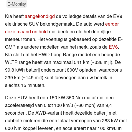
E-Mobility
Kia heeft
aangekondigd
de volledige details van de EV9
elektrische SUV bekendgemaakt. De auto werd
eerder
deze maand onthuld
met beelden die het drie-rijige
interieur tonen. Het voertuig is gebaseerd op dezelfde E-
GMP als andere modellen van het merk, zoals de
EV6
.
Kia stelt dat het RWD Long Range model een beoogde
WLTP range heeft van maximaal 541 km (~336 mijl). De
99,8 kWh batterij ondersteunt 800V opladen, waardoor u
239 km (~149 mijl) kunt toevoegen aan uw bereik in
slechts 15 minuten.
Deze SUV heeft een 150 kW 350 Nm motor met een
acceleratietijd van 0 tot 100 km/u (~60 mph) van 9,4
seconden. De AWD-variant heeft dezelfde batterij met
dubbele motoren die een totaal vermogen van 283 kW met
600 Nm koppel leveren, en accelereert naar 100 km/u in