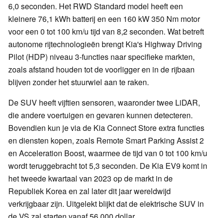
6,0 seconden. Het RWD Standard model heeft een
kleinere 76,1 kWh batterij en een 160 kW 350 Nm motor
voor een 0 tot 100 km/u tijd van 8,2 seconden. Wat betreft
autonome rijtechnologieën brengt Kia's Highway Driving
Pilot (HDP) niveau 3-functies naar specifieke markten,
zoals afstand houden tot de voorligger en in de rijbaan
blijven zonder het stuurwiel aan te raken.
De SUV heeft vijftien sensoren, waaronder twee LiDAR,
die andere voertuigen en gevaren kunnen detecteren.
Bovendien kun je via de Kia Connect Store extra functies
en diensten kopen, zoals Remote Smart Parking Assist 2
en Acceleration Boost, waarmee de tijd van 0 tot 100 km/u
wordt teruggebracht tot 5,3 seconden. De Kia EV9 komt in
het tweede kwartaal van 2023 op de markt in de
Republiek Korea en zal later dit jaar wereldwijd
verkrijgbaar zijn. Uitgelekt blijkt dat de elektrische SUV in
de VS zal starten vanaf 56.000 dollar.