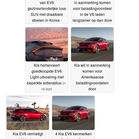
van EV9
in aanmerking komen
gezinsvriendelijke luxe
voor belastingvoordeel
SUV met draaibare
in de VS laden
stoelen in Korea -
langzamer op dan dure
binnenkort in VS, EU
EV's nu KIA het snelst
oplaadt voor de dollar
20-06-2023
16-06-2023
Kia herlanceert
Kia wil in aanmerking
goedkoopste EV6
komen voor
Light-uitvoering met
Amerikaanse
beperkte actieradius
belastingvoordelen
31-
door
05-2023
productiecapaciteit
voor elektrische
voertuigen te
verplaatsen
19-05-2023
Kia EV6 vernietigt
4 Kia EV6 kenmerken