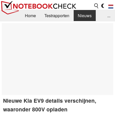
Home
Testrapporten
Nieuws
...
FAQ / Techniek
Bibliotheek
Aankoop Handleiding
Zoek
Contact
Nieuwe Kia EV9 details verschijnen,
waaronder 800V opladen