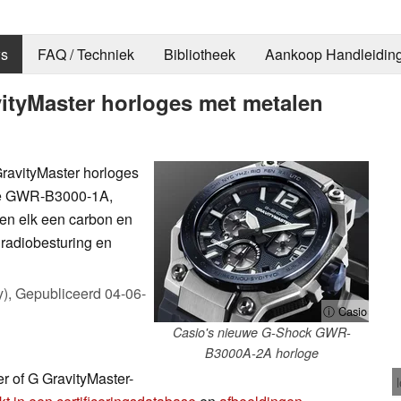
s
FAQ / Techniek
Bibliotheek
Aankoop Handleidin
ityMaster horloges met metalen
ravityMaster horloges
 De GWR-B3000-1A,
 elk een carbon en
, radiobesturing en
y),
Gepubliceerd
04-06-
ⓘ Casio
Casio's nieuwe G-Shock GWR-
B3000A-2A horloge
r of G GravityMaster-