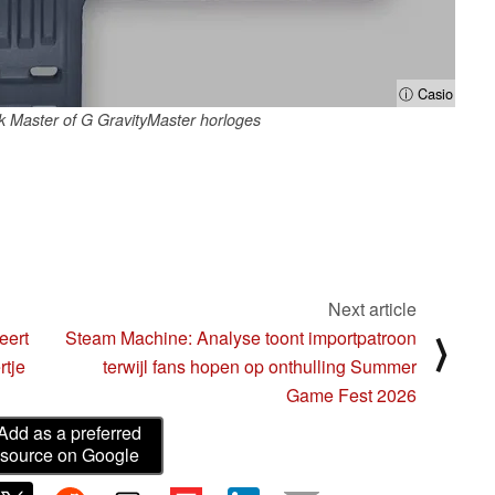
ⓘ Casio
 Master of G GravityMaster horloges
Next article
eert
Steam Machine: Analyse toont importpatroon
⟩
rtje
terwijl fans hopen op onthulling Summer
Game Fest 2026
Add as a preferred
source on Google