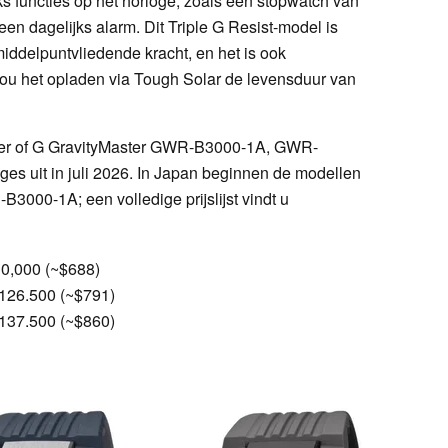
ks functies op het horloge, zoals een stopwatch van
een dagelijks alarm. Dit Triple G Resist-model is
middelpuntvliedende kracht, en het is ook
ou het opladen via Tough Solar de levensduur van
ter of G GravityMaster GWR-B3000-1A, GWR-
 uit in juli 2026. In Japan beginnen de modellen
3000-1A; een volledige prijslijst vindt u
0,000 (~$688)
26.500 (~$791)
37.500 (~$860)