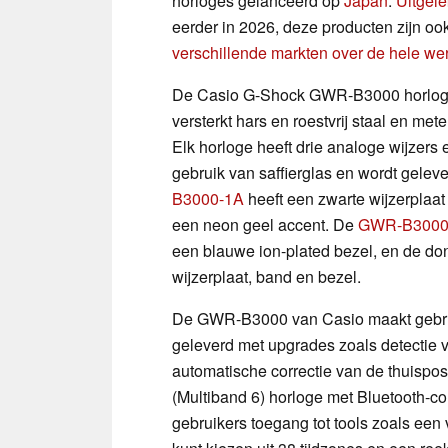
horloges gelanceerd op
Japan
.
Uitgele
eerder in 2026, deze producten zijn oo
verschillende markten over de hele we
De Casio G-Shock GWR-B3000 horloges
versterkt hars en roestvrij staal en met
Elk horloge heeft drie analoge wijzers
gebruik van saffierglas en wordt gele
B3000-1A
heeft een zwarte wijzerplaat
een neon geel accent. De
GWR-B3000
een blauwe ion-plated bezel, en de do
wijzerplaat, band en bezel.
De GWR-B3000 van Casio maakt gebrui
geleverd met upgrades zoals detectie
automatische correctie van de thuisposi
(Multiband 6) horloge met Bluetooth-c
gebruikers toegang tot tools zoals een