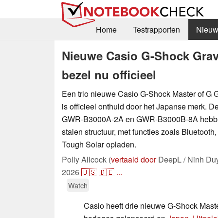
Home
Testrapporten
Nieuw
Nieuwe Casio G-Shock Grav
bezel nu officieel
Een trio nieuwe Casio G-Shock Master of G G
is officieel onthuld door het Japanse merk.
GWR-B3000A-2A en GWR-B3000B-8A hebben
stalen structuur, met functies zoals Bluetooth
Tough Solar opladen.
Polly Allcock (
vertaald door
DeepL / Ninh Du
2026
🇺🇸
🇩🇪
...
Watch
Casio heeft drie nieuwe G-Shock Maste