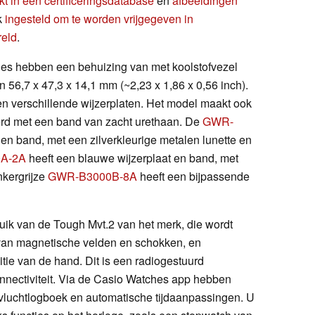
kt in een certificeringsdatabase
en
afbeeldingen
k
ingesteld om te worden vrijgegeven in
reld
.
 hebben een behuizing van met koolstofvezel
en 56,7 x 47,3 x 14,1 mm (~2,23 x 1,86 x 0,56 inch).
 en verschillende wijzerplaten. Het model maakt ook
verd met een band van zacht urethaan. De
GWR-
 en band, met een zilverkleurige metalen lunette en
A-2A
heeft een blauwe wijzerplaat en band, met
nkergrijze
GWR-B3000B-8A
heeft een bijpassende
k van de Tough Mvt.2 van het merk, die wordt
 van magnetische velden en schokken, en
tie van de hand. Dit is een radiogestuurd
onnectiviteit. Via de Casio Watches app hebben
 vluchtlogboek en automatische tijdaanpassingen. U