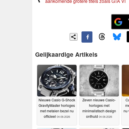
aankomende grotere titels zoals GTA VI
Gelijkaardige Artikels
Nieuwe Casio G-Shock
Zeven nieuwe Casio-
Ca
GravityMaster horloges
horloges met
me
met metalen bezel nu
minimalistisch design
nu 
officieel
onthuld
04-06-2026
04-06-2026