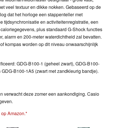
t veel textuur en dikke nokken. Gebaseerd op de
log dat het horloge een stappenteller met
tijdsynchronisatie en activiteitenregistratie, een
 caloriegegevens, plus standaard G-Shock functies
mer, alarm en 200-meter waterdichtheid zal bevatten.
of kompas worden op dit niveau onwaarschijnlijk
entificeerd: GDG-B100-1 (geheel zwart), GDG-B100-
n GDG-B100-1A5 (zwart met zandkleurig bandje).
 en verwacht deze zomer een aankondiging. Casio
geven.
 op Amazon.