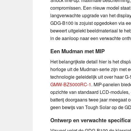
Shock line-up: maximale bescherming,
compromissen. Een nieuw model staat 
langverwachte upgrade van het display
GDG-B100 is zojuist opgedoken via ee
beweert uitgelekt beeldmateriaal te 
in de aanloop naar een verwachte onth
Een Mudman met MIP
Het belangrijkste detail hier is het di
horloge uit de Mudman-serie zijn met e
technologie geleidelijk uit over haar 
GMW-BZ5000RC-1
. MIP-panelen bied
opzichte van standaard LCD-modules, 
batterij doorgaans twee jaar meegaat o
geen bewijs van Tough Solar op de G
Ontwerp en verwachte specifica
Visueel volgt de GDG-B100 de klassie