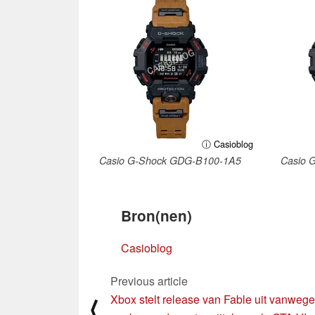
ⓘ Casioblog
Casio G-Shock GDG-B100-1A5
Casio 
Bron(nen)
Casioblog
Previous article
Xbox stelt release van Fable uit vanwege
⟨