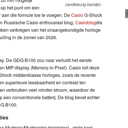
 zo min mogelijk
zandkleurig bandje).
op het punt om een
 aan die formule toe te voegen. De
Casio
G-Shock
n Russische Casio enthousiast blog,
Casioblog
die
hebben verkregen van het onaangekondigde horloge
ulling in de zomer van 2026.
splay. De GDG-B100 zou naar verluidt het eerste
en MIP-display (Memory-in-Pixel). Casio rolt deze
G-Shock middenklasse horloges, zoals de recente
en superieure leesbaarheid en contrast ten
en verbruiken veel minder stroom, waardoor de
p een conventionele batterij. De blog bevat echter
DG-B100.
ties
ke Mudman/Mudmaster designtaal - grote kast,