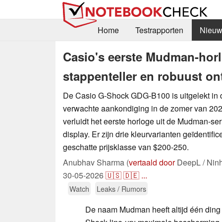
Home
Testrapporten
Nieuw
Casio's eerste Mudman-horl
stappenteller en robuust o
De Casio G-Shock GDG-B100 is uitgelekt in 
verwachte aankondiging in de zomer van 202
verluidt het eerste horloge uit de Mudman-se
display. Er zijn drie kleurvarianten geïdentifi
geschatte prijsklasse van $200-250.
Anubhav Sharma (
vertaald door
DeepL / Nin
30-05-2026
🇺🇸
🇩🇪
...
Watch
Leaks / Rumors
De naam Mudman heeft altijd één ding