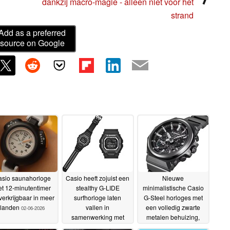
dankzij macro-magie - alleen niet voor het
strand
Add as a preferred
source on Google
sio saunahorloge
Casio heeft zojuist een
Nieuwe
t 12-minutentimer
stealthy G-LIDE
minimalistische Casio
verkrijgbaar in meer
surfhorloge laten
G-Steel horloges met
landen
vallen in
een volledig zwarte
02-06-2026
samenwerking met
metalen behuizing,
Surfrider Foundation
Tough Solar en