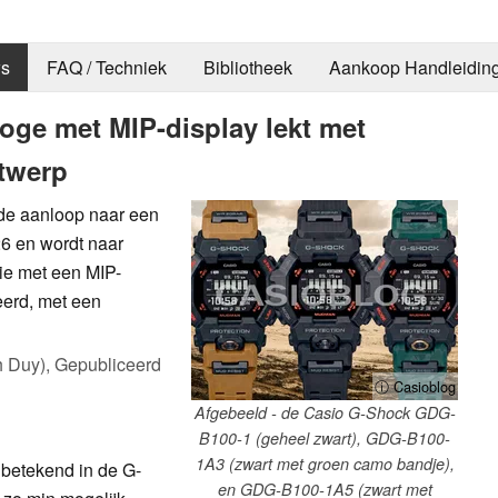
s
FAQ / Techniek
Bibliotheek
Aankoop Handleidin
oge met MIP-display lekt met
ntwerp
de aanloop naar een
6 en wordt naar
rie met een MIP-
ceerd, met een
h Duy),
Gepubliceerd
ⓘ Casioblog
Afgebeeld - de Casio G-Shock GDG-
B100-1 (geheel zwart), GDG-B100-
1A3 (zwart met groen camo bandje),
 betekend in de G-
en GDG-B100-1A5 (zwart met