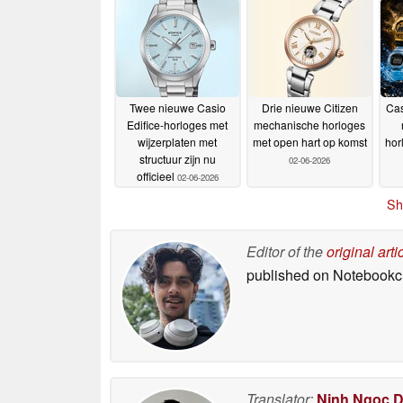
Twee nieuwe Casio
Drie nieuwe Citizen
Cas
Edifice-horloges met
mechanische horloges
wijzerplaten met
met open hart op komst
hor
structuur zijn nu
02-06-2026
officieel
02-06-2026
Sh
Editor of the
original arti
published on Notebook
Translator:
Ninh Ngoc 