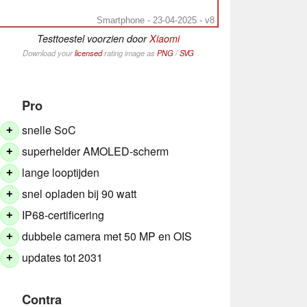
Smartphone - 23-04-2025 - v8
Testtoestel voorzien door
Xiaomi
Download your
licensed
rating image as
PNG
/
SVG
Pro
snelle SoC
+
superhelder AMOLED-scherm
+
lange looptijden
+
snel opladen bij 90 watt
+
IP68-certificering
+
dubbele camera met 50 MP en OIS
+
updates tot 2031
+
Contra