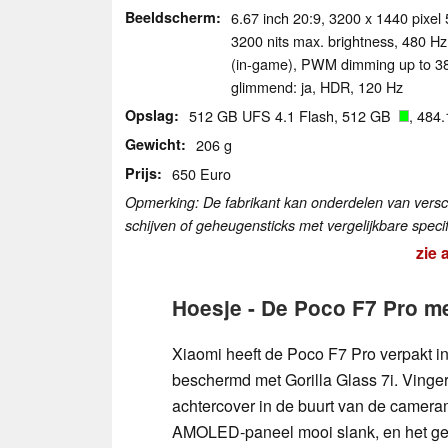
Beeldscherm
6.67 inch 20:9, 3200 x 1440 pixe
3200 nits max. brightness, 480 Hz
(in-game), PWM dimming up to 384
glimmend: ja, HDR, 120 Hz
Opslag
512 GB UFS 4.1 Flash, 512 GB
, 484
Gewicht
206 g
Prijs
650 Euro
Opmerking: De fabrikant kan onderdelen van versc
schijven of geheugensticks met vergelijkbare specif
zie 
Hoesje - De Poco F7 Pro me
Xiaomi heeft de Poco F7 Pro verpakt i
beschermd met Gorilla Glass 7i. Vinge
achtercover in de buurt van de camera
AMOLED-paneel mooi slank, en het gew