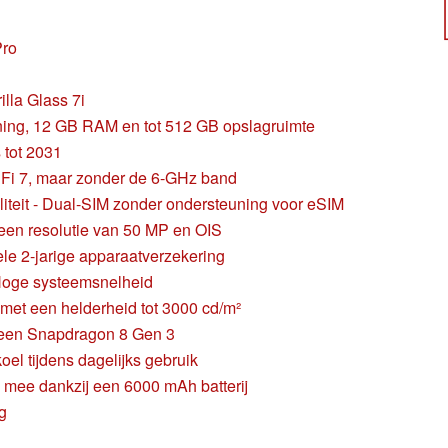
Pro
lla Glass 7i
ening, 12 GB RAM en tot 512 GB opslagruimte
 tot 2031
Fi 7, maar zonder de 6-GHz band
iteit - Dual-SIM zonder ondersteuning voor eSIM
een resolutie van 50 MP en OIS
ele 2-jarige apparaatverzekering
 Hoge systeemsnelheid
t een helderheid tot 3000 cd/m²
 een Snapdragon 8 Gen 3
oel tijdens dagelijks gebruik
 mee dankzij een 6000 mAh batterij
g