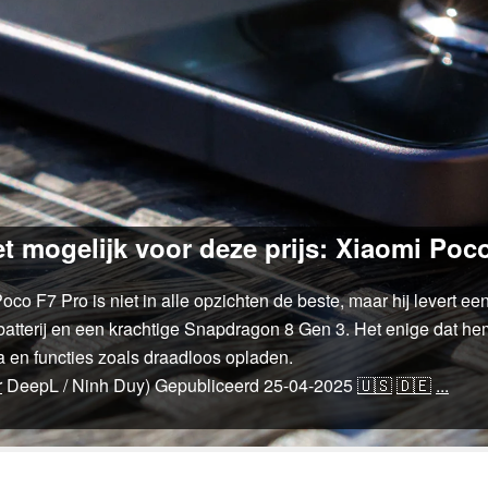
t mogelijk voor deze prijs: Xiaomi Poc
o F7 Pro is niet in alle opzichten de beste, maar hij levert een
atterij en een krachtige Snapdragon 8 Gen 3. Het enige dat he
 en functies zoals draadloos opladen.
r
DeepL / Ninh Duy)
Gepubliceerd
25-04-2025
🇺🇸
🇩🇪
...