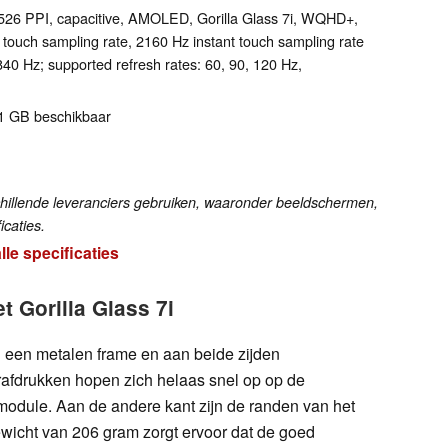
l 526 PPI, capacitive, AMOLED, Gorilla Glass 7i, WQHD+,
 touch sampling rate, 2160 Hz instant touch sampling rate
0 Hz; supported refresh rates: 60, 90, 120 Hz,
.1 GB beschikbaar
hillende leveranciers gebruiken, waaronder beeldschermen,
icaties.
alle specificaties
t Gorilla Glass 7i
n een metalen frame en aan beide zijden
rafdrukken hopen zich helaas snel op op de
module. Aan de andere kant zijn de randen van het
icht van 206 gram zorgt ervoor dat de goed