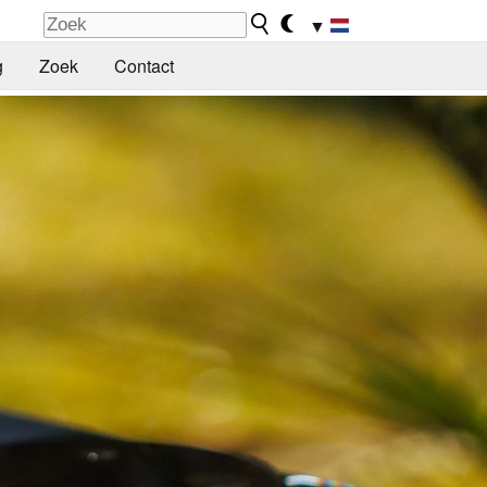
▼
g
Zoek
Contact