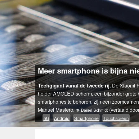
Meer smartphone is bijna nie
Techgigant vanaf de tweede rij.
De Xiaomi Poc
helder AMOLED-scherm, een bijzonder grote b
smartphones te behoren, zijn een zoomcamera
Manuel Masiero
(
vertaald doo
,
👁
Daniel Schmidt
5G
Android
Smartphone
Touchscreen