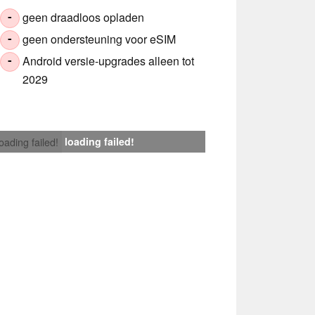
geen draadloos opladen
-
geen ondersteuning voor eSIM
-
Android versie-upgrades alleen tot
-
2029
loading failed!
loading failed!