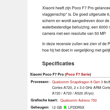
Xiaomi heeft zijn Poco F7 Pro gelancee
vlaggenschip" is. De goed uitgeruste
scherm en wordt aangedreven door de
waterbestendige behuizing, een 6000 m
camera met een resolutie van 50 MP.
In deze recensie zullen we zien of de 
hoe hij het doet in vergelijking met ge
Specificaties
Xiaomi Poco F7 Pro (
Poco F7 Serie
)
Processor
Qualcomm Snapdragon 8 Gen 3
8c/8
Cortex-A720, 2 x 3.0 GHz ARM Cort
A720 / A720 / A520 (Kryo)
Grafische kaart
Qualcomm Adreno 750
Geheugen
12 GB
, LPDDR5X