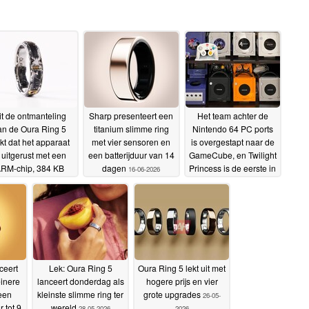
it de ontmanteling
Sharp presenteert een
Het team achter de
an de Oura Ring 5
titanium slimme ring
Nintendo 64 PC ports
ijkt dat het apparaat
met vier sensoren en
is overgestapt naar de
s uitgerust met een
een batterijduur van 14
GameCube, en Twilight
RM-chip, 384 KB
dagen
Princess is de eerste in
16-06-2026
 en dat reparaties
de rij
08-06-2026
mogelijk zijn
23-06-
2026
ceert
Lek: Oura Ring 5
Oura Ring 5 lekt uit met
inere
lanceert donderdag als
hogere prijs en vier
een
kleinste slimme ring ter
grote upgrades
26-05-
r tot 9
wereld
28-05-2026
2026