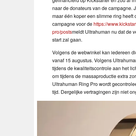
gefinancierd op Kickstarter en zou al 
naar de donateurs van de campagne. Ju
maar één koper een slimme ring heeft o
campagne voor de
https://www.kicksta
pro/posts
meldt Ultrahuman nu dat de v
start zal gaan.
Volgens de webwinkel kan iedereen die
vanaf 15 augustus. Volgens Ultrahuman
tijdens de kwaliteitscontrole aan het l
om tijdens de massaproductie extra zor
Ultrahuman Ring Pro wordt gecontroleer
tijd. Dergelijke vertragingen zijn niet o