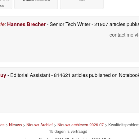
026
cle
:
Hannes Brecher
- Senior Tech Writer
- 21907 articles pub
contact me vi
Duy
- Editorial Assistant
- 814621 articles published on Notebo
jes
>
Nieuws
>
Nieuws Archief
>
Nieuws archieven 2026 07
> Kwaliteitsproblem
15 dagen is vertraagd