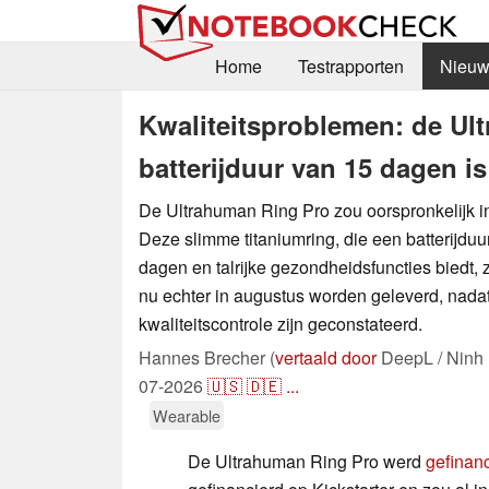
Home
Testrapporten
Nieuw
Kwaliteitsproblemen: de Ul
batterijduur van 15 dagen is
De Ultrahuman Ring Pro zou oorspronkelijk i
Deze slimme titaniumring, die een batterijdu
dagen en talrijke gezondheidsfuncties biedt, 
nu echter in augustus worden geleverd, nadat
kwaliteitscontrole zijn geconstateerd.
Hannes Brecher (
vertaald door
DeepL / Ninh
07-2026
🇺🇸
🇩🇪
...
Wearable
De Ultrahuman Ring Pro werd
gefinan