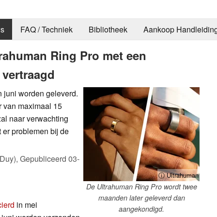
s
FAQ / Techniek
Bibliotheek
Aankoop Handleidin
trahuman Ring Pro met een
 vertraagd
n juni worden geleverd.
ur van maximaal 15
zal naar verwachting
 er problemen bij de
 Duy),
Gepubliceerd
03-
ⓘ Ultrahuman
De Ultrahuman Ring Pro wordt twee
maanden later geleverd dan
cierd
in mei
aangekondigd.