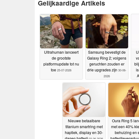
Gelijkaardige Artikels
Ultrahuman lanceert
Samsung bevestigt de
U
de grootste
Galaxy Ring 2; volgens
v
platformupdate tot nu
geruchten zouden er
bl
toe
drie upgrades zijn
i
25-07-2026
30-06-
A
2026
RAM
on
Nieuwe betaalbare
Oura Ring 5 lan
titanium smartring met
met een 40% kle
haptiek, display en 30-
behuizing en 
dagen batterij
batterijlevensduu
03-06-2026