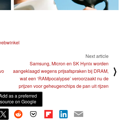
webwinkel
Next article
Samsung, Micron en SK Hynix worden
⟩
vo
aangeklaagd wegens prijsafspraken bij DRAM,
wat een ‘RAMpocalypse’ veroorzaakt nu de
prijzen voor geheugenchips de pan uit rijzen
Add as a preferred
source on Google