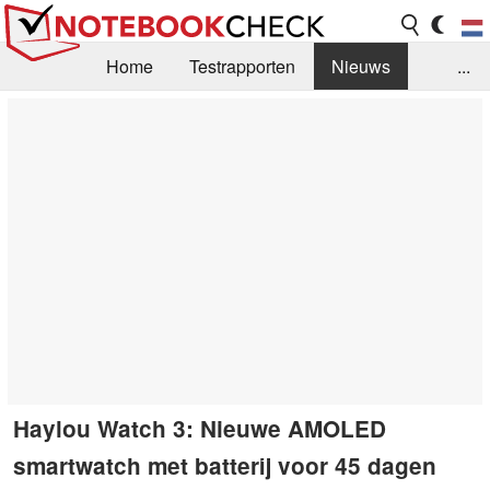
Home
Testrapporten
Nieuws
...
FAQ / Techniek
Bibliotheek
Aankoop Handleiding
Zoek
Contact
Haylou Watch 3: Nieuwe AMOLED
smartwatch met batterij voor 45 dagen