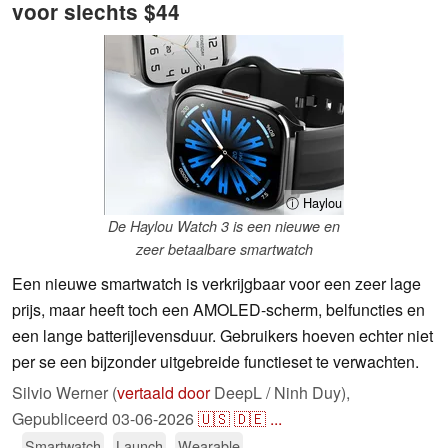
voor slechts $44
ⓘ Haylou
De Haylou Watch 3 is een nieuwe en
zeer betaalbare smartwatch
Een nieuwe smartwatch is verkrijgbaar voor een zeer lage
prijs, maar heeft toch een AMOLED-scherm, belfuncties en
een lange batterijlevensduur. Gebruikers hoeven echter niet
per se een bijzonder uitgebreide functieset te verwachten.
Silvio Werner (
vertaald door
DeepL / Ninh Duy),
Gepubliceerd
03-06-2026
🇺🇸
🇩🇪
...
Smartwatch
Launch
Wearable