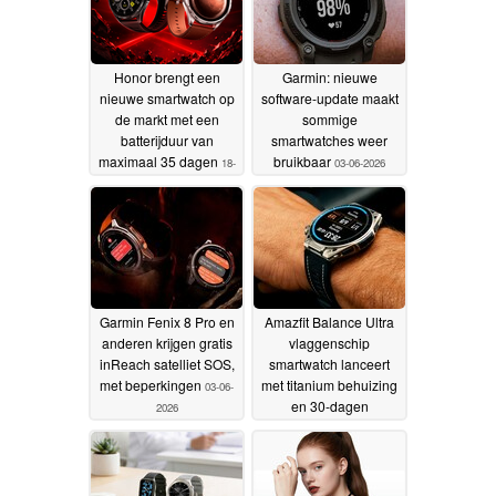
Honor brengt een
Garmin: nieuwe
nieuwe smartwatch op
software-update maakt
de markt met een
sommige
batterijduur van
smartwatches weer
maximaal 35 dagen
bruikbaar
18-
03-06-2026
06-2026
Garmin Fenix 8 Pro en
Amazfit Balance Ultra
anderen krijgen gratis
vlaggenschip
inReach satelliet SOS,
smartwatch lanceert
met beperkingen
met titanium behuizing
03-06-
en 30-dagen
2026
batterijduur
03-06-2026