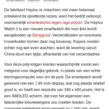
De fabrikant Haylou is misschien niet meer helemaal
onbekend bij oplettende lezers, want het bedrijf verkoopt
voornamelijk
smartwatches tegen lage prijzen
. De Haylou
Watch 3 is een nieuwe smartwatch die voor $44 wordt
aangeboden op
Banggood
. Verzendkosten en eventuele
invoerkosten komen daar nog bovenop. Kopers moeten
echter nog wel even wachten, want de levering vanuit
China duurt een tijdje, afhankelijk van het verzendadres.
Voor deze prijs krijgen klanten waarschijnlijk vooral een
metgezel voor dagelijks gebruik, in plaats van een echte
trainingscomputer voor om de pols. De smartwatch wordt
geleverd met een 1,85 inch display, wat nog steeds relatief
groot is, en heeft een resolutie van 390 x 450 pixels. Het is
een AMOLED-scherm, dat over het algemeen een
fatsoenlijke kleurweergave zou moeten bieden. De
maximale helderheid staat vermeld op 1.000 nits, terwijl