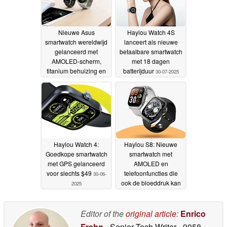
Nieuwe Asus
Haylou Watch 4S
smartwatch wereldwijd
lanceert als nieuwe
gelanceerd met
betaalbare smartwatch
AMOLED-scherm,
met 18 dagen
titanium behuizing en
batterijduur
30-07-2025
continue
gezondheidscontrole
03-06-2026
Haylou Watch 4:
Haylou S8: Nieuwe
Goedkope smartwatch
smartwatch met
met GPS gelanceerd
AMOLED en
voor slechts $49
telefoonfuncties die
30-06-
ook de bloeddruk kan
2025
meten
19-11-2023
Editor of the
original article
:
Enrico
Frahn
- Senior Tech Writer
- 9058