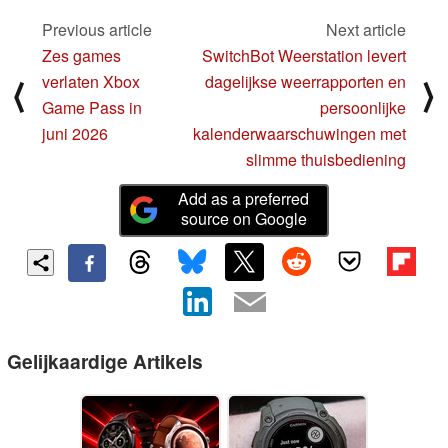
Previous article
Next article
Zes games
SwitchBot Weerstation levert
verlaten Xbox
dagelijkse weerrapporten en
⟨
⟩
Game Pass in
persoonlijke
juni 2026
kalenderwaarschuwingen met
slimme thuisbediening
Add as a preferred
source on Google
Gelijkaardige Artikels