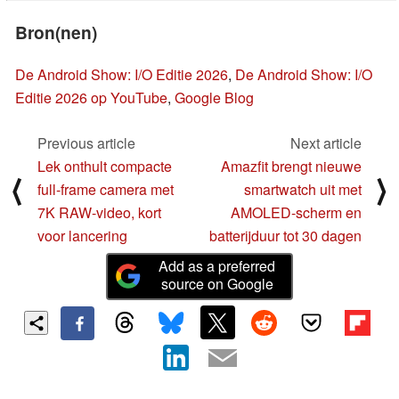
Bron(nen)
De Android Show: I/O Editie 2026
,
De Android Show: I/O
Editie 2026 op YouTube
,
Google Blog
Previous article
Next article
Lek onthult compacte
Amazfit brengt nieuwe
⟨
⟩
full-frame camera met
smartwatch uit met
7K RAW-video, kort
AMOLED-scherm en
voor lancering
batterijduur tot 30 dagen
Add as a preferred
source on Google