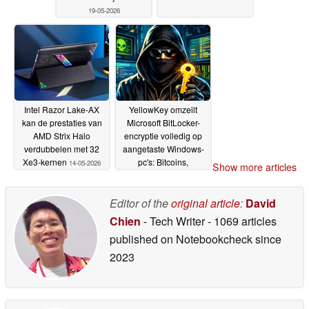
19-05-2026
Intel Razor Lake-AX
YellowKey omzeilt
kan de prestaties van
Microsoft BitLocker-
AMD Strix Halo
encryptie volledig op
verdubbelen met 32
aangetaste Windows-
Xe3-kernen
pc's: Bitcoins,
14-05-2026
Show more articles
persoonlijke gegevens
in gevaar
14-05-2026
Editor of the
original article
:
David
Chien
- Tech Writer
- 1069 articles
published on Notebookcheck
since
2023