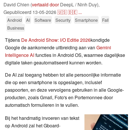
David Chien (
vertaald door
DeepL / Ninh Duy),
Gepubliceerd
13-05-2026
🇺🇸
🇩🇪
...
Android
AI
Software
Security
Smartphone
Fail
Business
Tijdens
De Android Show: I/O Editie 2026
kondigde
Google de aankomende uitbreiding aan van
Gemini
Intelligence AI
functies in Android OS, waarmee dagelijkse
digitale taken geautomatiseerd kunnen worden.
De AI zal toegang hebben tot alle persoonlijke informatie
die op een smartphone is opgeslagen, inclusief
paspoorten, en deze vervolgens gebruiken in alle Google-
producten, zoals Gmail, Foto's en Portemonnee door
automatisch formulieren in te vullen.
Bij het handmatig invoeren van tekst
op Android zal het Gboard-