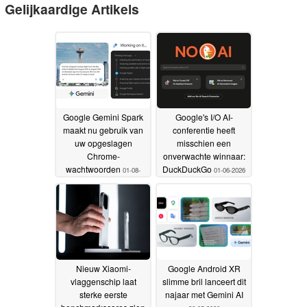
Gelijkaardige Artikels
Google Gemini Spark
Google's I/O AI-
maakt nu gebruik van
conferentie heeft
uw opgeslagen
misschien een
Chrome-
onverwachte winnaar:
wachtwoorden
DuckDuckGo
01-08-
01-06-2026
2026
Nieuw Xiaomi-
Google Android XR
vlaggenschip laat
slimme bril lanceert dit
sterke eerste
najaar met Gemini AI