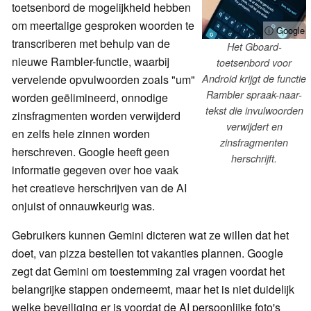
toetsenbord de mogelijkheid hebben
om meertalige gesproken woorden te
ⓘ Google
transcriberen met behulp van de
Het Gboard-
nieuwe Rambler-functie, waarbij
toetsenbord voor
vervelende opvulwoorden zoals "um"
Android krijgt de functie
Rambler spraak-naar-
worden geëlimineerd, onnodige
tekst die invulwoorden
zinsfragmenten worden verwijderd
verwijdert en
en zelfs hele zinnen worden
zinsfragmenten
herschreven. Google heeft geen
herschrijft.
informatie gegeven over hoe vaak
het creatieve herschrijven van de AI
onjuist of onnauwkeurig was.
Gebruikers kunnen Gemini dicteren wat ze willen dat het
doet, van pizza bestellen tot vakanties plannen. Google
zegt dat Gemini om toestemming zal vragen voordat het
belangrijke stappen onderneemt, maar het is niet duidelijk
welke beveiliging er is voordat de AI persoonlijke foto's