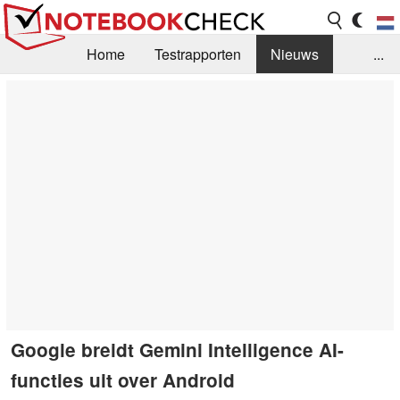
Home
Testrapporten
Nieuws
...
FAQ / Techniek
Bibliotheek
Aankoop Handleiding
Zoek
Contact
Google breidt Gemini Intelligence AI-
functies uit over Android