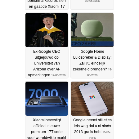
benchmarkscores zien
20-05-2026
en gaat de Xiaomi 17
Ultra voorbij
20-05-2026
Ex-Google CEO
Google Home
uitgejouwd op
Luidspreker & Display:
Universiteit van
Zal I/O eindelijk
Arizona over AI-
zekerheid brengen?
19-
opmerkingen
19-05-2026
05-2026
Xiaomi bevestigt
Google neemt stilletjes
officieel nieuwe
iets weg dat u al sinds
premium 17T-serie
2013 gratis hebt
15-05-
voor wereldwijde markt
2026