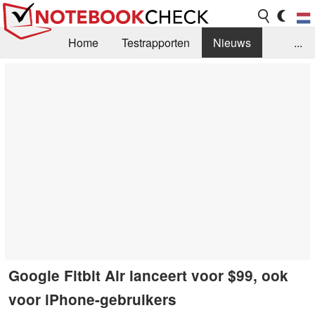
Home
Testrapporten
Nieuws
...
FAQ / Techniek
Bibliotheek
Aankoop Handleiding
Zoek
Contact
Google Fitbit Air lanceert voor $99, ook
voor iPhone-gebruikers