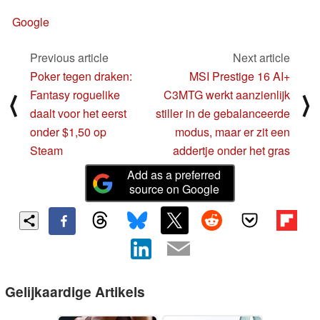
Google
Previous article
Next article
Poker tegen draken:
MSI Prestige 16 AI+
Fantasy roguelike
C3MTG werkt aanzienlijk
⟨
⟩
daalt voor het eerst
stiller in de gebalanceerde
onder $1,50 op
modus, maar er zit een
Steam
addertje onder het gras
Add as a preferred
source on Google
Gelijkaardige Artikels