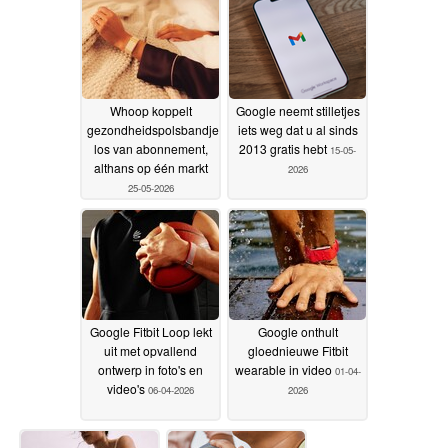
Whoop koppelt
Google neemt stilletjes
gezondheidspolsbandje
iets weg dat u al sinds
los van abonnement,
2013 gratis hebt
15-05-
althans op één markt
2026
25-05-2026
Google Fitbit Loop lekt
Google onthult
uit met opvallend
gloednieuwe Fitbit
ontwerp in foto's en
wearable in video
01-04-
video's
06-04-2026
2026