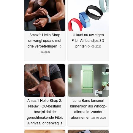
Amazfit Helio Strap
U kunt nu uw eigen
ontvangt update met
Fitbit Air bandjes 3D-
drie verbeteringen
printen
10-
04-06-2026
06-2026
Amazfit Helio Strap 2:
Luna Band lanceert
Nieuw FCC-bestand
binnenkort als Whoop-
bewijst dat de
alternatief zonder
geruchtmakende Fitbit
abonnement
26-05-2026
Air-rivaal onderweg is
28-05-2026