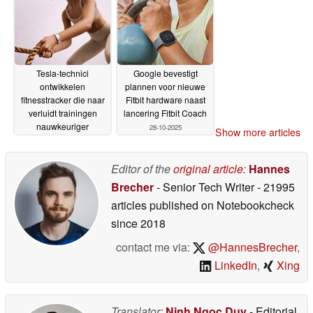
Tesla-technici
Google bevestigt
ontwikkelen
plannen voor nieuwe
fitnesstracker die naar
Fitbit hardware naast
verluidt trainingen
lancering Fitbit Coach
nauwkeuriger
28-10-2025
Show more articles
registreert dan elk
ander vergelijkbaar
apparaat
Editor of the
original article
:
Hannes
19-02-2026
Brecher
- Senior Tech Writer
- 21995
articles published on Notebookcheck
since 2018
contact me via:
@HannesBrecher
,
LinkedIn
,
Xing
Translator:
Ninh Ngoc Duy
- Editorial