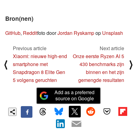
Bron(nen)
GitHub
,
Reddit
foto door
Jordan Ryskamp
op
Unsplash
Previous article
Next article
Xiaomi: nieuwe high-end
Onze eerste Ryzen AI 5
⟨
⟩
smartphone met
430 benchmarks zijn
Snapdragon 8 Elite Gen
binnen en het zijn
5 volgens geruchten
gemengde resultaten
Add as a preferred
source on Google