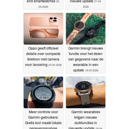
end smartwatches
nieuwe update
22-
21-04-
04-2026
2026
Oppo geeft officieel
Garmin brengt nieuwe
details over compacte
functie voor het delen
telefoon met camera
van gegevens naar de
voor lancering
wearable in een
20-04-2026
update
19-04-2026
Meer controle voor
Garmin wearables
Garmin-gebruikers:
krijgen nieuwe
Gratis tool maakt lokale
duikfuncties in
gegevensanalyse
nieuwste update
19-04-