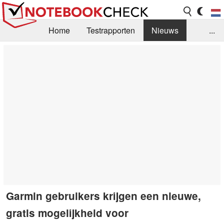
Home
Testrapporten
Nieuws
...
FAQ / Techniek
Bibliotheek
Aankoop Handleiding
Zoek
Contact
Garmin gebruikers krijgen een nieuwe,
gratis mogelijkheid voor