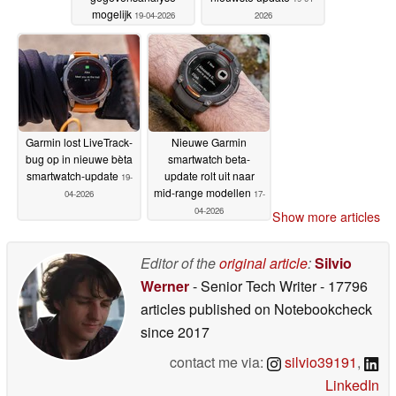
mogelijk
19-04-2026
2026
Garmin lost LiveTrack-
Nieuwe Garmin
bug op in nieuwe bèta
smartwatch beta-
smartwatch-update
update rolt uit naar
19-
mid-range modellen
04-2026
17-
04-2026
Show more articles
Editor of the
original article
:
Silvio
Werner
- Senior Tech Writer
- 17796
articles published on Notebookcheck
since 2017
contact me via:
silvio39191
,
LinkedIn