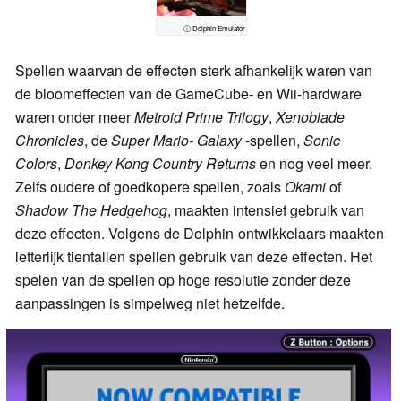
ⓘ Dolphin Emulator
Spellen waarvan de effecten sterk afhankelijk waren van
de bloomeffecten van de GameCube- en Wii-hardware
waren onder meer
Metroid Prime Trilogy
,
Xenoblade
Chronicles
, de
Super Mario- Galaxy
-spellen,
Sonic
Colors
,
Donkey Kong Country Returns
en nog veel meer.
Zelfs oudere of goedkopere spellen, zoals
Okami
of
Shadow The Hedgehog
, maakten intensief gebruik van
deze effecten. Volgens de Dolphin-ontwikkelaars maakten
letterlijk tientallen spellen gebruik van deze effecten. Het
spelen van de spellen op hoge resolutie zonder deze
aanpassingen is simpelweg niet hetzelfde.