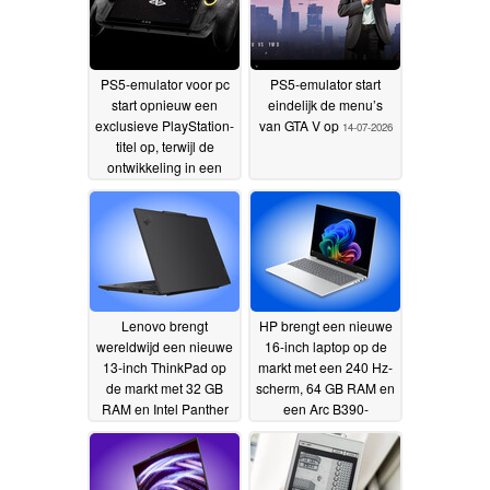
PS5-emulator voor pc
PS5-emulator start
start opnieuw een
eindelijk de menu’s
exclusieve PlayStation-
van GTA V op
14-07-2026
titel op, terwijl de
ontwikkeling in een
stroomversnelling komt
15-07-2026
Lenovo brengt
HP brengt een nieuwe
wereldwijd een nieuwe
16-inch laptop op de
13-inch ThinkPad op
markt met een 240 Hz-
de markt met 32 GB
scherm, 64 GB RAM en
RAM en Intel Panther
een Arc B390-
Lake-processors
grafische kaart
03-07-
02-07-
2026
2026