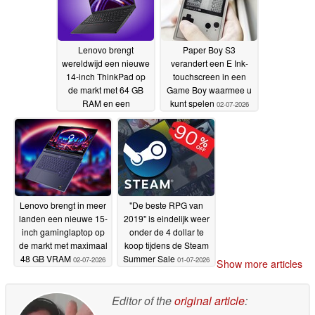
Lenovo brengt
Paper Boy S3
wereldwijd een nieuwe
verandert een E Ink-
14-inch ThinkPad op
touchscreen in een
de markt met 64 GB
Game Boy waarmee u
RAM en een
kunt spelen
02-07-2026
lichtgewicht behuizing
02-07-2026
Lenovo brengt in meer
"De beste RPG van
landen een nieuwe 15-
2019" is eindelijk weer
inch gaminglaptop op
onder de 4 dollar te
de markt met maximaal
koop tijdens de Steam
48 GB VRAM
Summer Sale
02-07-2026
01-07-2026
Show more articles
Editor of the
original article
: