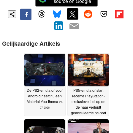
source on Google
Gelijkaardige Artikels
De PS2-emulator voor
PS5-emulator start
Android heeft nu een
recente PlayStation-
Material You-thema
exclusieve titel op en
21-
de naar verluidt
07-2026
geannuleerde pc-port
20-07-2026