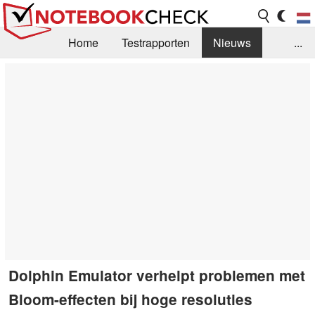
Home
Testrapporten
Nieuws
...
FAQ / Techniek
Bibliotheek
Aankoop Handleiding
Zoek
Contact
Dolphin Emulator verhelpt problemen met
Bloom-effecten bij hoge resoluties