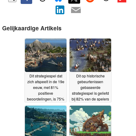
Gelijkaardige Artikels
Dit strategiespel dat
Dit op historische
zich afspeelt in de 19e
gebeurtenissen
eeuw, met 81%
gebaseerde
positieve
strategiespel is geliefd
beoordelingen, is 75%
bij 82% van de spelers
afgeprijsd op Steam
en krijgt 66% korting op
19-
Steam
05-2026
18-05-2026