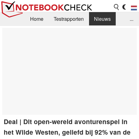
Home
Testrapporten
Nieuws
...
FAQ / Techniek
Bibliotheek
Aankoop Handleiding
Zoek
Contact
Deal | Dit open-wereld avonturenspel in
het Wilde Westen, geliefd bij 92% van de