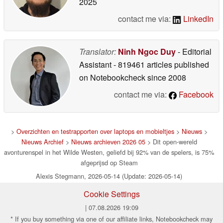
2025
contact me via:
LinkedIn
Translator:
Ninh Ngoc Duy
- Editorial
Assistant
- 819461 articles published
on Notebookcheck
since 2008
contact me via:
Facebook
>
Overzichten en testrapporten over laptops en mobieltjes
>
Nieuws
>
Nieuws Archief
>
Nieuws archieven 2026 05
> Dit open-wereld
avonturenspel in het Wilde Westen, geliefd bij 92% van de spelers, is 75%
afgeprijsd op Steam
Alexis Stegmann, 2026-05-14 (Update: 2026-05-14)
Cookie Settings
| 07.08.2026 19:09
* If you buy something via one of our affiliate links, Notebookcheck may