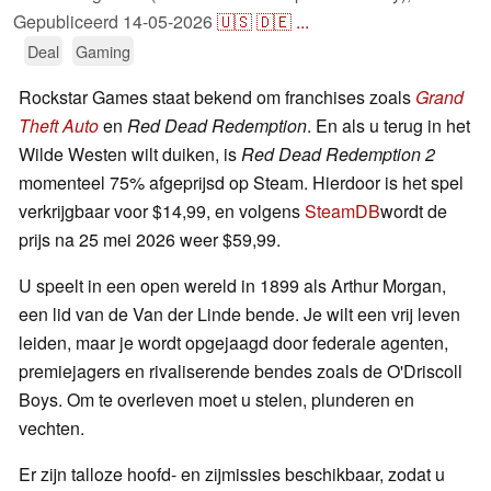
Gepubliceerd
14-05-2026
🇺🇸
🇩🇪
...
Deal
Gaming
Rockstar Games staat bekend om franchises zoals
Grand
Theft Auto
en
Red Dead Redemption
. En als u terug in het
Wilde Westen wilt duiken, is
Red Dead Redemption 2
momenteel 75% afgeprijsd op Steam. Hierdoor is het spel
verkrijgbaar voor $14,99, en volgens
SteamDB
wordt de
prijs na 25 mei 2026 weer $59,99.
U speelt in een open wereld in 1899 als Arthur Morgan,
een lid van de Van der Linde bende. Je wilt een vrij leven
leiden, maar je wordt opgejaagd door federale agenten,
premiejagers en rivaliserende bendes zoals de O'Driscoll
Boys. Om te overleven moet u stelen, plunderen en
vechten.
Er zijn talloze hoofd- en zijmissies beschikbaar, zodat u