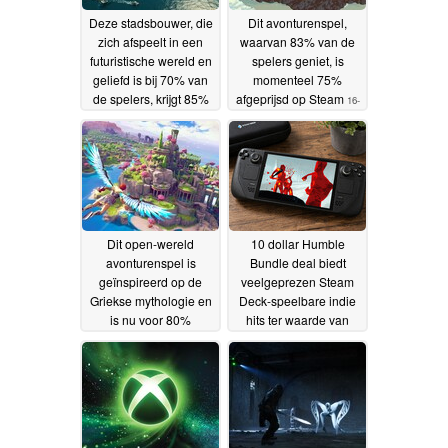
Deze stadsbouwer, die
Dit avonturenspel,
zich afspeelt in een
waarvan 83% van de
futuristische wereld en
spelers geniet, is
geliefd is bij 70% van
momenteel 75%
de spelers, krijgt 85%
afgeprijsd op Steam
16-
korting op Steam
17-05-
05-2026
2026
Dit open-wereld
10 dollar Humble
avonturenspel is
Bundle deal biedt
geïnspireerd op de
veelgeprezen Steam
Griekse mythologie en
Deck-speelbare indie
is nu voor 80%
hits ter waarde van
verkrijgbaar op Steam
meer dan 190 dollar in
de detailhandel
15-05-2026
14-05-
2026