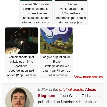
Nieuwe Xbox zonder
Dit actie-
diskdrive: Alternatief
avonturenspel, met
zou fans kunnen
86% positieve
aanspreken - onder
beoordelingen, bereikt
één voorwaarde
zijn laagste prijs op
14-05-
Steam met 60% korting
2026
13-05-2026
Zombieshooter met
Laagste prijs tot nu toe:
cultstatus en 94%
Straffe
positieve
strategieklassieker
beoordelingen zakt
daalt naar 74 cent op
onder $2 op Steam
Steam
12-
11-05-2026
Show more articles
05-2026
Editor of the
original article
:
Alexis
Stegmann
- Tech Writer
- 711 articles
published on Notebookcheck
since