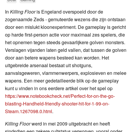
In
Killing Floor
is Engeland overspoeld door de
zogenaamde Zeds - gemuteerde wezens die zijn ontstaan
door een mislukt kloonexperiment. De gameplay is gericht
op harde first-person actie voor maximaal zes spelers, die
het opnemen tegen steeds gevaarlijkere golven monsters.
Verslagen vijanden laten geld vallen, dat tussen de golven
door aan betere wapens besteed kan worden. Het
uitgebreide arsenaal bestaat uit shotguns,
aanvalsgeweren, vlammenwerpers, explosieven en melee
wapens. Een meer gedetailleerde blik op de gameplay
kunt u vinden in ons eerdere artikel over het spel op
https://www.notebookcheck.net/Perfect-for-on-the-go-
blasting-Handheld-friendly-shooter-hit-for-1-99-on-
Steam.1267098.0.html
.
Killing Floor
werd in mei 2009 uitgebracht en heeft
sindsdien een zekere cultstatus verworven, vooral onder