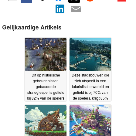
Gelijkaardige Artikels
Dit op historische
Deze stadsbouwer, die
gebeurtenissen
zich afspeelt in een
gebaseerde
futuristische wereld en
strategiespel is geliefd
geliefd is bij 70% van
bij 82% van de spelers
de spelers, krijgt 85%
en krijgt 66% korting op
korting op Steam
17-05-
Steam
18-05-2026
2026