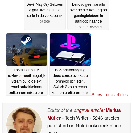
Devil May Cry Seizoen
Lenovo geeft details
2 gaat live met hele
over de nieuwe Legion
serie in de verkoop
gamingtelefoon in
12-
aanloop naar de
05-2026
lancering
12-05-2026
Forza Horizon 6
PS5 prijsverhoging
reviewer heeft mogelijk
deed consoleverkoop
Steam build gelekt,
omhoog schieten,
want ontwikkelaars
Switch 2 zou hiervan
ontkennen mixup pre-
kunnen profiteren
12-05-
Show more articles
loading
12-05-2026
2026
Editor of the
original article
:
Marius
Müller
- Tech Writer
- 5246 articles
published on Notebookcheck
since