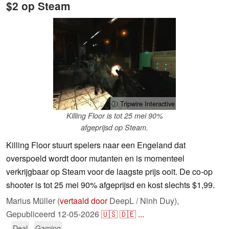
$2 op Steam
ⓘ Tripwire Interactive
Killing Floor is tot 25 mei 90%
afgeprijsd op Steam.
Killing Floor stuurt spelers naar een Engeland dat
overspoeld wordt door mutanten en is momenteel
verkrijgbaar op Steam voor de laagste prijs ooit. De co-op
shooter is tot 25 mei 90% afgeprijsd en kost slechts $1,99.
Marius Müller (
vertaald door
DeepL / Ninh Duy),
Gepubliceerd
12-05-2026
🇺🇸
🇩🇪
...
Deal
Gaming