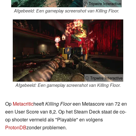
ⓘ Tripwire Interactive
Afgebeeld: Een gameplay screenshot van Killing Floor.
ⓘ Tripwire Interactive
Afgebeeld: Een gameplay screenshot van Killing Floor.
Op
Metacritic
heeft
Killing Floor
een Metascore van 72 en
een User Score van 8,2. Op het Steam Deck staat de co-
op shooter vermeld als "Playable" en volgens
ProtonDB
zonder problemen.