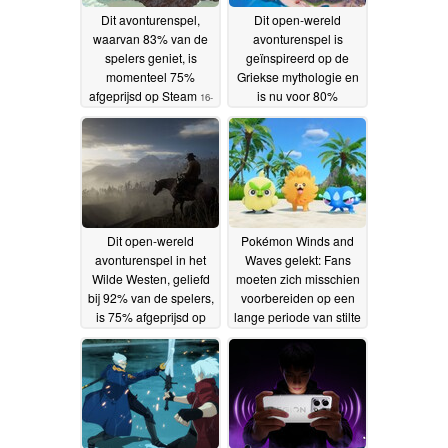
Dit avonturenspel,
Dit open-wereld
waarvan 83% van de
avonturenspel is
spelers geniet, is
geïnspireerd op de
momenteel 75%
Griekse mythologie en
afgeprijsd op Steam
is nu voor 80%
16-
verkrijgbaar op Steam
05-2026
15-05-2026
Dit open-wereld
Pokémon Winds and
avonturenspel in het
Waves gelekt: Fans
Wilde Westen, geliefd
moeten zich misschien
bij 92% van de spelers,
voorbereiden op een
is 75% afgeprijsd op
lange periode van stilte
Steam
14-05-2026
12-05-2026