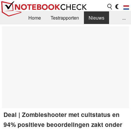
Home
Testrapporten
Nieuws
...
FAQ / Techniek
Bibliotheek
Aankoop Handleiding
Zoek
Contact
Deal | Zombieshooter met cultstatus en
94% positieve beoordelingen zakt onder