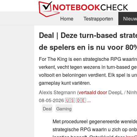
Home
Testrapporten
Nieuw
Deal | Deze turn-based stra
de spelers en is nu voor 80
For The King is een strategische RPG waarin 
verkent, vecht tegen wezens in turn-based g
voltooit en beloningen verdient. Elk spel is u
gameplay kunt variëren.
Alexis Stegmann (
vertaald door
DeepL / Ninh
08-05-2026
🇺🇸
🇩🇪
...
Deal
Gaming
Met procedureel gegenereerde wereld
strategische RPG waarin u zich op onb