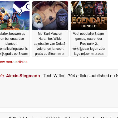
Steam
Steam met 60% korting
afgeprijsd op Steam
14-05-2026
10-
13-05-2026
05-2026
abriek bouwen op
Met Karl Marx en
Veel populaire Steam-
een buitenaardse
Harambe: Wilde
games, waaronder
planeet:
autobattler van Dota 2-
Frostpunk 2,
omatiseringsspel is
veteranen lanceert
verkrijgbaar tegen zeer
delijk gratis op Steam
gratis op Steam
lage prijzen
08-05-
07-05-2026
08-05-2026
2026
ow more articles
cle
:
Alexis Stegmann
- Tech Writer
- 704 articles published on