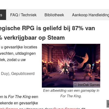
s
FAQ / Techniek
Bibliotheek
Aankoop Handleidin
tegische RPG is geliefd bij 87% van
% verkrijgbaar op Steam
u gevaarlijke locaties
evechten, uitdagingen
niek, zodat u uw
 Duy),
Gepubliceerd
ⓘ IronOak Games
Een afbeelding van een gameplay in
For The King.
en is
For The King
een
ekende en gevaarlijke