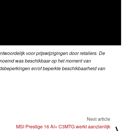
twoordelijk voor prijswijzigingen door retailers. De
dt genoemd was beschikbaar op het moment van
ijdsbeperkingen en/of beperkte beschikbaarheid van
Next article
MSI Prestige 16 AI+ C3MTG werkt aanzienlijk
⟩