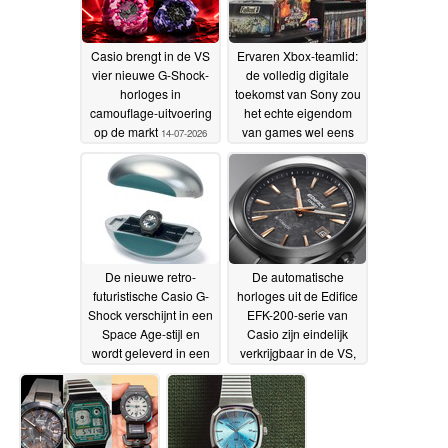
Casio brengt in de VS
Ervaren Xbox-teamlid:
vier nieuwe G-Shock-
de volledig digitale
horloges in
toekomst van Sony zou
camouflage-uitvoering
het echte eigendom
op de markt
van games wel eens
14-07-2026
het einde kunnen
betekenen
13-07-2026
De nieuwe retro-
De automatische
futuristische Casio G-
horloges uit de Edifice
Shock verschijnt in een
EFK-200-serie van
Space Age-stijl en
Casio zijn eindelijk
wordt geleverd in een
verkrijgbaar in de VS,
verzamelbare
met onder meer een
tijdcapsule-verpakking
wijzerplaat van
gesmeed koolstofvezel
12-07-2026
09-07-2026