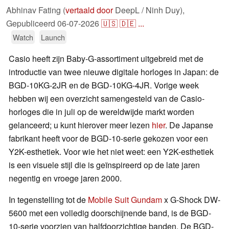
Abhinav Fating (
vertaald door
DeepL / Ninh Duy),
Gepubliceerd
06-07-2026
🇺🇸
🇩🇪
...
Watch
Launch
Casio heeft zijn Baby-G-assortiment uitgebreid met de
introductie van twee nieuwe digitale horloges in Japan: de
BGD-10KG-2JR en de BGD-10KG-4JR. Vorige week
hebben wij een overzicht samengesteld van de Casio-
horloges die in juli op de wereldwijde markt worden
gelanceerd; u kunt hierover meer lezen
hier
. De Japanse
fabrikant heeft voor de BGD-10-serie gekozen voor een
Y2K-esthetiek. Voor wie het niet weet: een Y2K-esthetiek
is een visuele stijl die is geïnspireerd op de late jaren
negentig en vroege jaren 2000.
In tegenstelling tot de
Mobile Suit Gundam
x G-Shock DW-
5600 met een volledig doorschijnende band, is de BGD-
10-serie voorzien van halfdoorzichtige banden. De BGD-