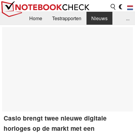
Home
Testrapporten
Nieuws
...
FAQ / Techniek
Bibliotheek
Aankoop Handleiding
Zoek
Contact
Casio brengt twee nieuwe digitale
horloges op de markt met een