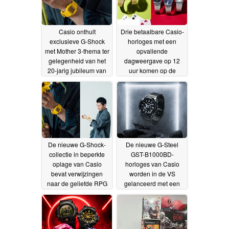
Casio onthult
Drie betaalbare Casio-
exclusieve G-Shock
horloges met een
met Mother 3-thema ter
opvallende
gelegenheid van het
dagweergave op 12
20-jarig jubileum van
uur komen op de
de game
Amerikaanse markt
17-07-2026
15-
07-2026
De nieuwe G-Shock-
De nieuwe G-Steel
collectie in beperkte
GST-B1000BD-
oplage van Casio
horloges van Casio
bevat verwijzingen
worden in de VS
naar de geliefde RPG
gelanceerd met een
van Nintendo
zwarte ionische
14-07-2026
coating
14-07-2026