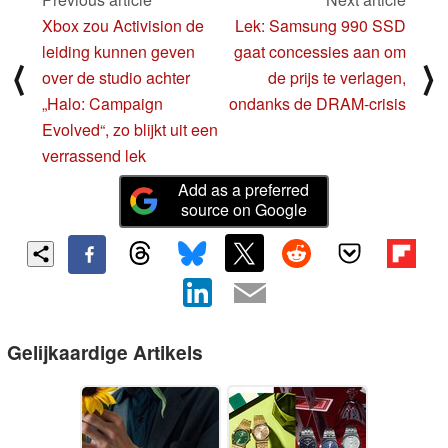
Xbox zou Activision de
Lek: Samsung 990 SSD
leiding kunnen geven
gaat concessies aan om
⟨
⟩
over de studio achter
de prijs te verlagen,
„Halo: Campaign
ondanks de DRAM-crisis
Evolved“, zo blijkt uit een
verrassend lek
Add as a preferred
source on Google
Gelijkaardige Artikels