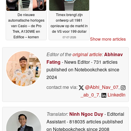
De nieuwe
Timex brengt zijn
automatische horloges
ontwerp uit 1981
van Casio – de Pro
opnieuw op de markt in
Trek, A130WE en
de VS voor 199 dollar
Edifice – komen
07-07-2026
Show more articles
prachtig tot hun recht
op de eerste foto’s in
het echt
Editor of the
original article
:
Abhinav
07-07-2026
Fating
- News Editor
- 731 articles
published on Notebookcheck
since
2024
contact me via:
@Abhi_Nav_07
,
_ab_0_7
,
LinkedIn
Translator:
Ninh Ngoc Duy
- Editorial
Assistant
- 818035 articles published
on Notebookcheck
since 2008