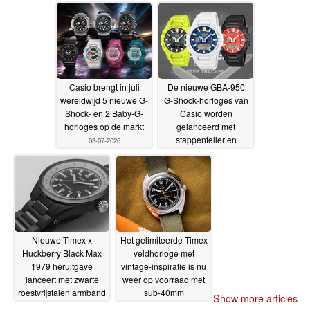
03-07-2026
Casio brengt in juli
De nieuwe GBA-950
wereldwijd 5 nieuwe G-
G-Shock-horloges van
Shock- en 2 Baby-G-
Casio worden
horloges op de markt
gelanceerd met
stappenteller en
03-07-2026
Strava-compatibiliteit
02-07-2026
Nieuwe Timex x
Het gelimiteerde Timex
Huckberry Black Max
veldhorloge met
1979 heruitgave
vintage-inspiratie is nu
lanceert met zwarte
weer op voorraad met
roestvrijstalen armband
sub-40mm
Show more articles
maatvoering
13-12-2025
12-12-2025