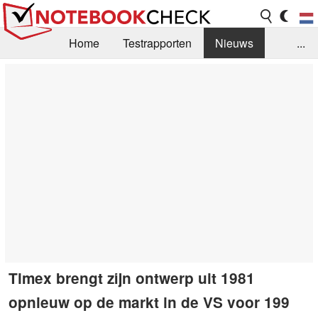
Home
Testrapporten
Nieuws
...
FAQ / Techniek
Bibliotheek
Aankoop Handleiding
Zoek
Contact
Timex brengt zijn ontwerp uit 1981
opnieuw op de markt in de VS voor 199