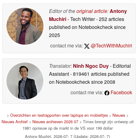
Editor of the
original article
:
Antony
Muchiri
- Tech Writer
- 252 articles
published on Notebookcheck
since
2025
contact me via:
@TechWithMuchiri
Translator:
Ninh Ngoc Duy
- Editorial
Assistant
- 819461 articles published
on Notebookcheck
since 2008
contact me via:
Facebook
>
Overzichten en testrapporten over laptops en mobieltjes
>
Nieuws
>
Nieuws Archief
>
Nieuws archieven 2026 07
> Timex brengt zijn ontwerp uit
1981 opnieuw op de markt in de VS voor 199 dollar
Antony Muchiri, 2026-07- 7 (Update: 2026-07- 7)