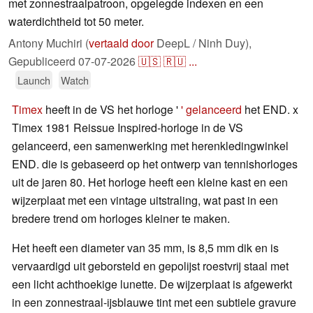
met zonnestraalpatroon, opgelegde indexen en een
waterdichtheid tot 50 meter.
Antony Muchiri (
vertaald door
DeepL / Ninh Duy),
Gepubliceerd
07-07-2026
🇺🇸
🇷🇺
...
Launch
Watch
Timex
heeft in de VS het horloge '
' gelanceerd
het END. x
Timex 1981 Reissue Inspired-horloge in de VS
gelanceerd, een samenwerking met herenkledingwinkel
END. die is gebaseerd op het ontwerp van tennishorloges
uit de jaren 80. Het horloge heeft een kleine kast en een
wijzerplaat met een vintage uitstraling, wat past in een
bredere trend om horloges kleiner te maken.
Het heeft een diameter van 35 mm, is 8,5 mm dik en is
vervaardigd uit geborsteld en gepolijst roestvrij staal met
een licht achthoekige lunette. De wijzerplaat is afgewerkt
in een zonnestraal-ijsblauwe tint met een subtiele gravure