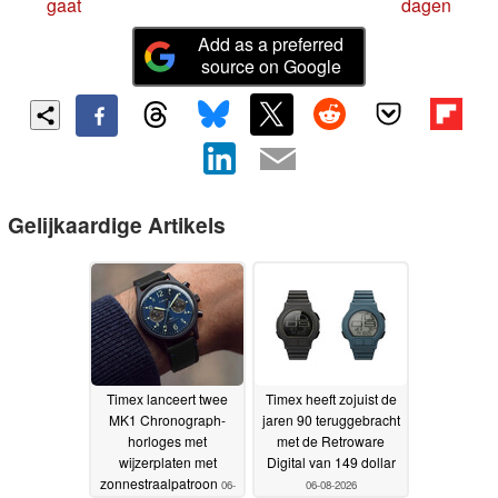
gaat
dagen
Add as a preferred
source on Google
Gelijkaardige Artikels
Timex lanceert twee
Timex heeft zojuist de
MK1 Chronograph-
jaren 90 teruggebracht
horloges met
met de Retroware
wijzerplaten met
Digital van 149 dollar
zonnestraalpatroon
06-
06-08-2026