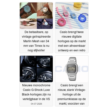
08-2026
De betaalbare, op
Casio brengt twee
vintage geïnspireerde
nieuwe digitale
Marlin Mesh van 34
horloges op de markt
mm van Timex is nu
met een afneembaar
nog stijlvoller
ontwerp en een retro
geworden
Y2K-stijl
29-07-2026
06-07-2026
Nieuwe monochrome
Casio brengt een
Casio G-Shock Luxe
nieuw, slank Vintage-
Black-horloges zijn nu
horloge uit de
verkrijgbaar in de VS
premiumklasse op de
markt, voorzien van
04-07-2026
saffierglas