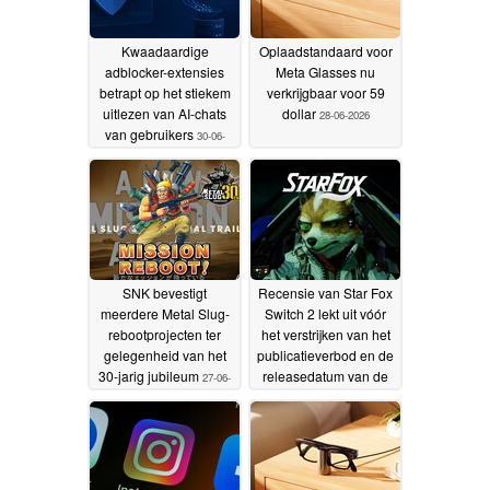
Kwaadaardige
Oplaadstandaard voor
adblocker-extensies
Meta Glasses nu
betrapt op het stiekem
verkrijgbaar voor 59
uitlezen van AI-chats
dollar
28-06-2026
van gebruikers
30-06-
2026
SNK bevestigt
Recensie van Star Fox
meerdere Metal Slug-
Switch 2 lekt uit vóór
rebootprojecten ter
het verstrijken van het
gelegenheid van het
publicatieverbod en de
30-jarig jubileum
releasedatum van de
27-06-
remake
2026
24-06-2026