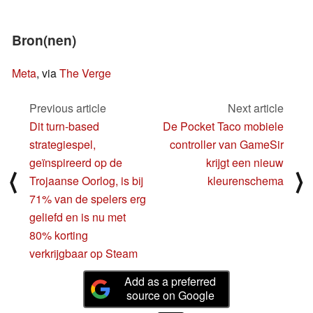
Bron(nen)
Meta
, via
The Verge
Previous article
Next article
Dit turn-based
De Pocket Taco mobiele
strategiespel,
controller van GameSir
geïnspireerd op de
krijgt een nieuw
⟨
⟩
Trojaanse Oorlog, is bij
kleurenschema
71% van de spelers erg
geliefd en is nu met
80% korting
verkrijgbaar op Steam
Add as a preferred
source on Google