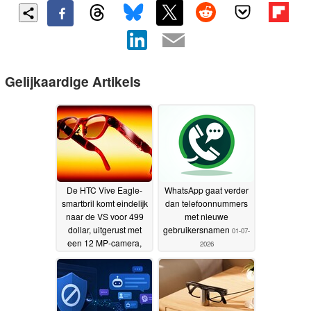
Gelijkaardige Artikels
De HTC Vive Eagle-
WhatsApp gaat verder
smartbril komt eindelijk
dan telefoonnummers
naar de VS voor 499
met nieuwe
dollar, uitgerust met
gebruikersnamen
01-07-
een 12 MP-camera,
2026
ChatGPT en
livevertaling
13-07-2026