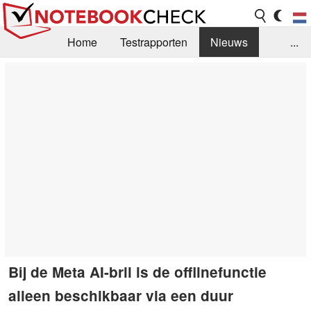
Home
Testrapporten
Nieuws
...
FAQ / Techniek
Bibliotheek
Aankoop Handleiding
Zoek
Contact
Bij de Meta AI-bril is de offlinefunctie
alleen beschikbaar via een duur