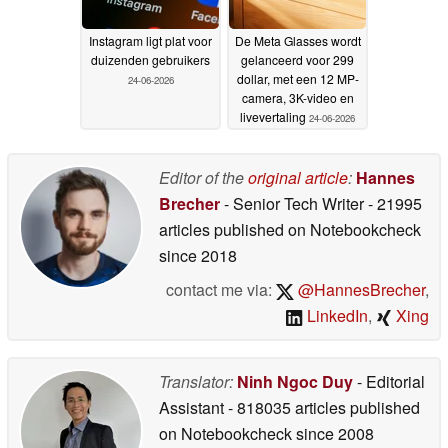
Instagram ligt plat voor
De Meta Glasses wordt
duizenden gebruikers
gelanceerd voor 299
dollar, met een 12 MP-
24-06-2026
camera, 3K-video en
livevertaling
24-06-2026
Editor of the
original article
:
Hannes
Brecher
- Senior Tech Writer
- 21995
articles published on Notebookcheck
since 2018
contact me via:
@HannesBrecher
,
LinkedIn
,
Xing
Translator:
Ninh Ngoc Duy
- Editorial
Assistant
- 818035 articles published
on Notebookcheck
since 2008