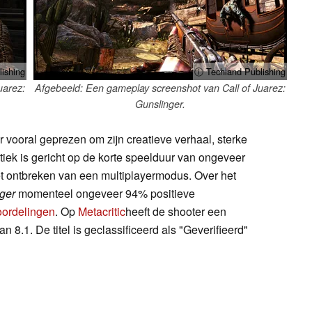
ishing
ⓘ Techland Publishing
uarez:
Afgebeeld: Een gameplay screenshot van Call of Juarez:
Gunslinger.
 vooral geprezen om zijn creatieve verhaal, sterke
tiek is gericht op de korte speelduur van ongeveer
het ontbreken van een multiplayermodus. Over het
nger
momenteel ongeveer 94% positieve
ordelingen
. Op
Metacritic
heeft de shooter een
8.1. De titel is geclassificeerd als "Geverifieerd"