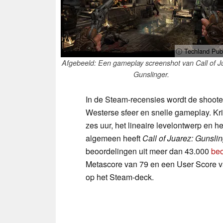
ⓘ Techland Publ
Afgebeeld: Een gameplay screenshot van Call of J
Gunslinger.
In de Steam-recensies wordt de shooter
Westerse sfeer en snelle gameplay. Kri
zes uur, het lineaire levelontwerp en 
algemeen heeft
Call of Juarez: Gunsli
beoordelingen uit meer dan 43.000
beo
Metascore van 79 en een User Score van 
op het Steam-deck.