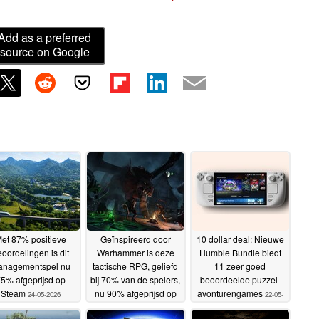
Add as a preferred
source on Google
et 87% positieve
Geïnspireerd door
10 dollar deal: Nieuwe
oordelingen is dit
Warhammer is deze
Humble Bundle biedt
anagementspel nu
tactische RPG, geliefd
11 zeer goed
5% afgeprijsd op
bij 70% van de spelers,
beoordeelde puzzel-
Steam
nu 90% afgeprijsd op
avonturengames
24-05-2026
22-05-
Steam
23-05-2026
2026