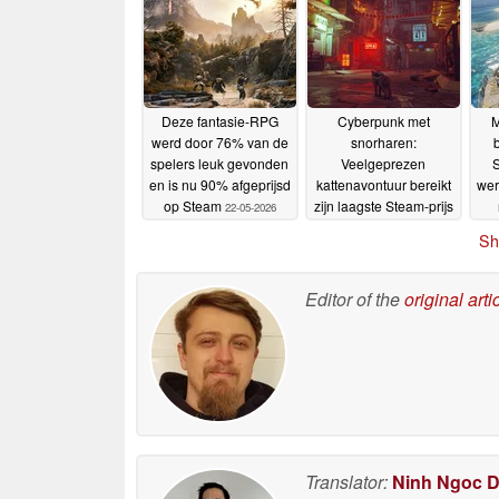
Deze fantasie-RPG
Cyberpunk met
M
werd door 76% van de
snorharen:
spelers leuk gevonden
Veelgeprezen
S
en is nu 90% afgeprijsd
kattenavontuur bereikt
wer
op Steam
zijn laagste Steam-prijs
22-05-2026
ooit
a
21-05-2026
Sh
Editor of the
original arti
Translator:
Ninh Ngoc 