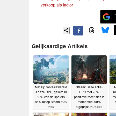
verkoop als factor
Gelijkaardige Artikels
Met zijn fantasiewereld
Steam: Deze actie-
M
is deze RPG, geliefd bij
RPG met 75%
be
69% van de spelers,
positieve recensies is
m
85% uit op Steam
momenteel 50%
7
26-05-
afgeprijsd
2026
25-05-2026