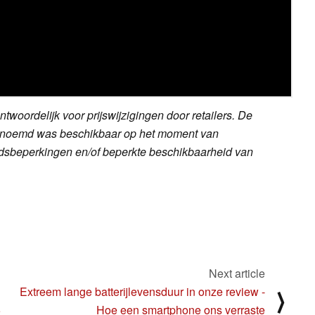
twoordelijk voor prijswijzigingen door retailers. De
dt genoemd was beschikbaar op het moment van
ijdsbeperkingen en/of beperkte beschikbaarheid van
Next article
Extreem lange batterijlevensduur in onze review -
⟩
5
Hoe een smartphone ons verraste