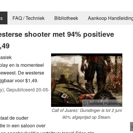
s
FAQ / Techniek
Bibliotheek
Aankoop Handleidin
sterse shooter met 94% positieve
,49
assiek
play en is momenteel
geweest. De westerse
rijgbaar voor $1,49.
y),
Gepubliceerd
20-05-
ⓘ Techland Publishing
Call of Juarez: Gunslinger is tot 2 juni
90% afgeprijsd op Steam.
taat de ouder
ie in een saloon over