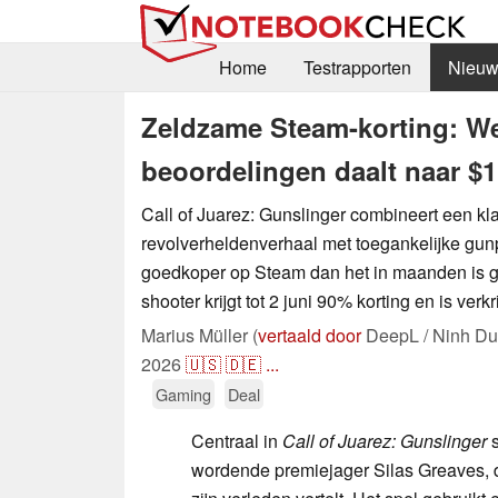
Home
Testrapporten
Nieuw
Zeldzame Steam-korting: We
beoordelingen daalt naar $1
Call of Juarez: Gunslinger combineert een kl
revolverheldenverhaal met toegankelijke gun
goedkoper op Steam dan het in maanden is 
shooter krijgt tot 2 juni 90% korting en is verk
Marius Müller (
vertaald door
DeepL / Ninh Du
2026
🇺🇸
🇩🇪
...
Gaming
Deal
Centraal in
Call of Juarez: Gunslinger
s
wordende premiejager Silas Greaves, d