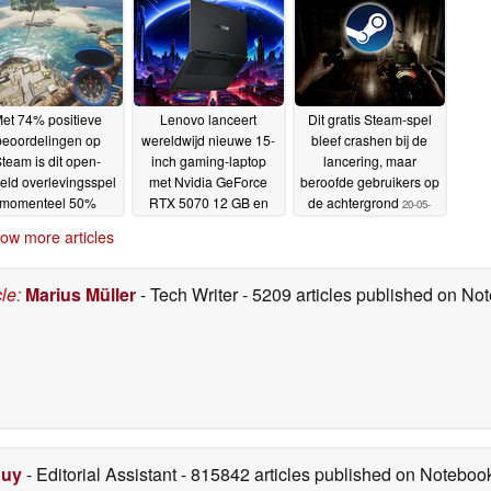
et 74% positieve
Lenovo lanceert
Dit gratis Steam-spel
beoordelingen op
wereldwijd nieuwe 15-
bleef crashen bij de
team is dit open-
inch gaming-laptop
lancering, maar
eld overlevingsspel
met Nvidia GeForce
beroofde gebruikers op
momenteel 50%
RTX 5070 12 GB en
de achtergrond
20-05-
fgeprijsd
OLED-scherm met
21-05-2026
2026
ow more articles
1.100 nit
20-05-2026
cle
:
Marius Müller
- Tech Writer
- 5209 articles published on N
Duy
- Editorial Assistant
- 815842 articles published on Notebo