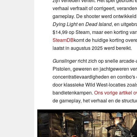
zijn verleden vertelt. Het spel gebruikt e
verhaal verfraait of corrigeert, verander
gameplay. De shooter werd ontwikkeld
Dying Light
en
Dead Island
, en uitgeb
$14,99 op Steam, maar een korting va
SteamDB
komt de huidige korting overe
laatst in augustus 2025 werd bereikt.
Gunslinger
richt zich op snelle arcade-
Pistolen, geweren en jachtgeweren vers
concentratievaardigheden en combo's 
door klassieke Wild West-locaties zoa
bandietenkampen.
Ons vorige artikel o
de gameplay, het verhaal en de structuu