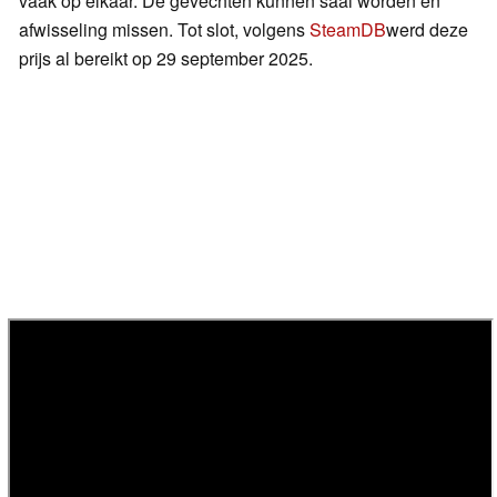
vaak op elkaar. De gevechten kunnen saai worden en
afwisseling missen. Tot slot, volgens
SteamDB
werd deze
prijs al bereikt op 29 september 2025.