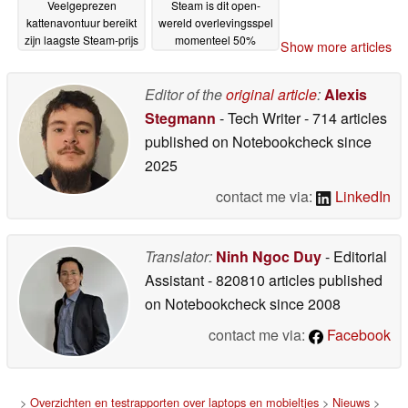
Veelgeprezen
Steam is dit open-
kattenavontuur bereikt
wereld overlevingsspel
zijn laagste Steam-prijs
momenteel 50%
Show more articles
ooit
afgeprijsd
21-05-2026
21-05-2026
Editor of the
original article
:
Alexis
Stegmann
- Tech Writer
- 714 articles
published on Notebookcheck
since
2025
contact me via:
LinkedIn
Translator:
Ninh Ngoc Duy
- Editorial
Assistant
- 820810 articles published
on Notebookcheck
since 2008
contact me via:
Facebook
>
Overzichten en testrapporten over laptops en mobieltjes
>
Nieuws
>