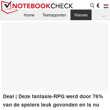
Home
Testrapporten
Nieuws
...
FAQ / Techniek
Bibliotheek
Aankoop Handleiding
Zoek
Contact
Deal | Deze fantasie-RPG werd door 76%
van de spelers leuk gevonden en is nu