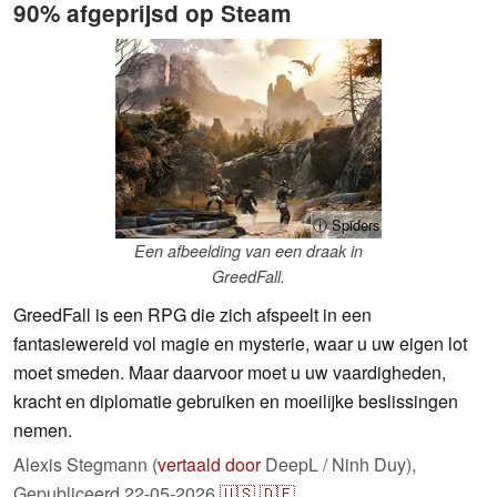
90% afgeprijsd op Steam
ⓘ Spiders
Een afbeelding van een draak in
GreedFall.
GreedFall is een RPG die zich afspeelt in een
fantasiewereld vol magie en mysterie, waar u uw eigen lot
moet smeden. Maar daarvoor moet u uw vaardigheden,
kracht en diplomatie gebruiken en moeilijke beslissingen
nemen.
Alexis Stegmann (
vertaald door
DeepL / Ninh Duy),
Gepubliceerd
22-05-2026
🇺🇸
🇩🇪
...