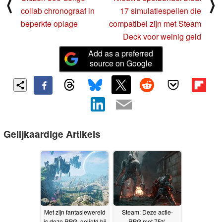
⟨
⟩
collab chronograaf in
17 simulatiespellen die
beperkte oplage
compatibel zijn met Steam
Deck voor weinig geld
Add as a preferred
source on Google
Gelijkaardige Artikels
Met zijn fantasiewereld
Steam: Deze actie-
is deze RPG, geliefd bij
RPG met 75%