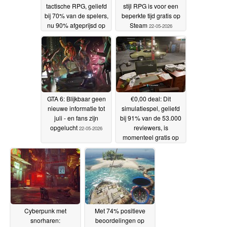
tactische RPG, geliefd
stijl RPG is voor een
bij 70% van de spelers,
beperkte tijd gratis op
nu 90% afgeprijsd op
Steam
22-05-2026
Steam
23-05-2026
GTA 6: Blijkbaar geen
€0,00 deal: Dit
nieuwe informatie tot
simulatiespel, geliefd
juli - en fans zijn
bij 91% van de 53.000
opgelucht
reviewers, is
22-05-2026
momenteel gratis op
Steam
22-05-2026
Cyberpunk met
Met 74% positieve
snorharen:
beoordelingen op