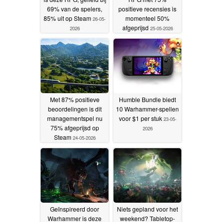
69% van de spelers,
positieve recensies is
85% uit op Steam
momenteel 50%
26-05-
afgeprijsd
2026
25-05-2026
Met 87% positieve
Humble Bundle biedt
beoordelingen is dit
10 Warhammer-spellen
managementspel nu
voor $1 per stuk
23-05-
75% afgeprijsd op
2026
Steam
24-05-2026
Geïnspireerd door
Niets gepland voor het
Warhammer is deze
weekend? Tabletop-