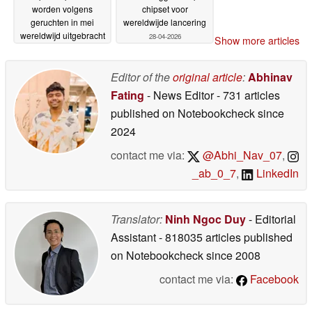
worden volgens
chipset voor
geruchten in mei
wereldwijde lancering
wereldwijd uitgebracht
28-04-2026
Show more articles
28-04-2026
Editor of the
original article
:
Abhinav
Fating
- News Editor
- 731 articles
published on Notebookcheck
since
2024
contact me via:
@Abhi_Nav_07
,
_ab_0_7
,
LinkedIn
Translator:
Ninh Ngoc Duy
- Editorial
Assistant
- 818035 articles published
on Notebookcheck
since 2008
contact me via:
Facebook