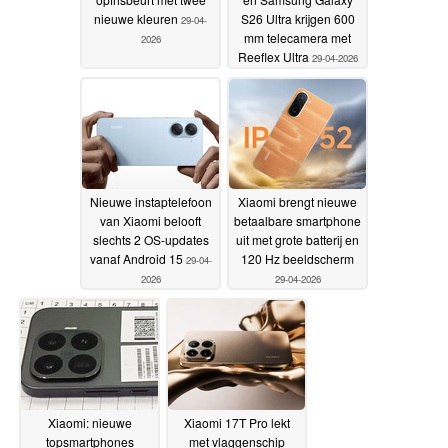
nieuwe kleuren
S26 Ultra krijgen 600
29-04-
mm telecamera met
2026
Reeflex Ultra
29-04-2026
Nieuwe instaptelefoon
Xiaomi brengt nieuwe
van Xiaomi belooft
betaalbare smartphone
slechts 2 OS-updates
uit met grote batterij en
vanaf Android 15
120 Hz beeldscherm
29-04-
2026
29-04-2026
Xiaomi: nieuwe
Xiaomi 17T Pro lekt
topsmartphones
met vlaggenschip