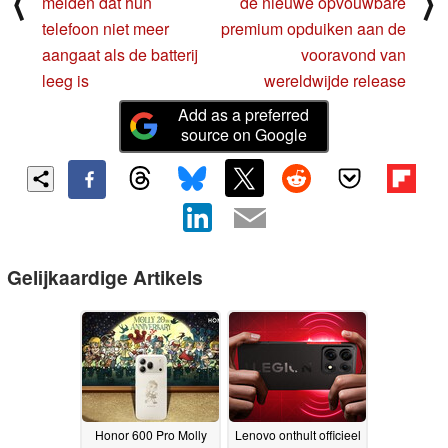
⟨
⟩
melden dat hun
de nieuwe opvouwbare
telefoon niet meer
premium opduiken aan de
aangaat als de batterij
vooravond van
leeg is
wereldwijde release
Add as a preferred
source on Google
Gelijkaardige Artikels
Honor 600 Pro Molly
Lenovo onthult officieel