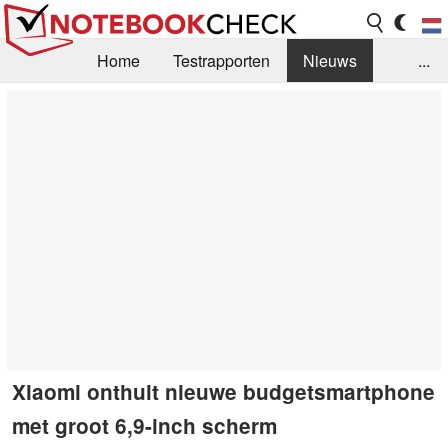
Home
Testrapporten
Nieuws
...
FAQ / Techniek
Bibliotheek
Aankoop Handleiding
Zoek
Contact
Xiaomi onthult nieuwe budgetsmartphone
met groot 6,9-inch scherm