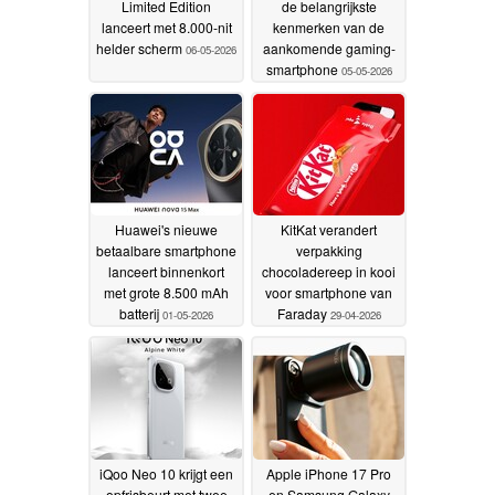
Limited Edition
de belangrijkste
lanceert met 8.000-nit
kenmerken van de
helder scherm
aankomende gaming-
06-05-2026
smartphone
05-05-2026
Huawei's nieuwe
KitKat verandert
betaalbare smartphone
verpakking
lanceert binnenkort
chocoladereep in kooi
met grote 8.500 mAh
voor smartphone van
batterij
Faraday
01-05-2026
29-04-2026
iQoo Neo 10 krijgt een
Apple iPhone 17 Pro
opfrisbeurt met twee
en Samsung Galaxy